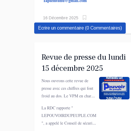
Tapielutunu@gmail.com
16 Décembre 2025
Ecrire un commentaire (0 Commentaires)
Revue de presse du lundi
15 décembre 2025
Nous ouvrons cette revue de
presse avec ces chiffres qui font
froid au dos. Le VPM en charge
de l’Intérieur, Jacquemain
La RDC rapporte "
Shabani, a annoncé, hier
LEPOUVOIRDUPEUPLE.COM
dimanche au Sénat, que plus de
", a appelé le Conseil de sécurité
413 Congolais ont été tués par
de l'ONU à prendre des mesures