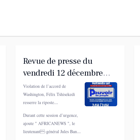
Revue de presse du
vendredi 12 décembre
2025
Violation de l’accord de
Washington, Félix Tshisekedi
resserre la riposte
institutionnelle. Selon "
Durant cette session d’urgence,
INFOS27 ", la quatrième
ajoute " AFRICANEWS ", le
réunion restreinte du
lieutenant-général Jules Banza
gouvernement, tenue hier jeudi,
Mwilambwe, chef d’état-