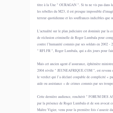
cités par l’organisation...
titre à la Une " OURAGAN ". Si tu ne vis pas dans l
les rebelles du M23, il est presque impossible d'imagi
terreur quotidienne et les souffrances indicibles que s
Congolaises et leurs enfants. Dans l'est de la RDC, le
devenus une arme de guerre, un instrument méthodiq
L'actualité sur le plan judiciaire est dominée par la
punition et d'anéantissement social. A en le Bi-hebdo
de réclusion criminelle de Roger Lumbala pour compl
combattants M23 tuent, mais ils violent aussi parfois 
contre l’humanité commis par ses soldats en 2002 -
après avoir détruit les familles sous leurs yeux.
" RFI.FR ", Roger Lumbala, qui a dix jours pour fair
d'assister à son procès, déniant toute légitimité à la ju
Mais cet ancien agent d’assurance, éphémère ministr
2004 révèle " JEUNEAFRIQUE.COM ", est revenu éc
le verdict qui l’a déclaré coupable de complicité « p
aide ou assistance » de crimes commis par ses troupe
Cette dernière audience, renchérit " FORUM DES AS
par la présence de Roger Lumbala et de son avocat c
Maître Vigier, venu pour la première fois s’asseoir da