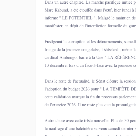
Dans un autre chapitre. La marche pacifique initiée 
Marc Kabund, a été étouffée dans l'œuf, hier lundi à
informe " LE POTENTIEL ". Malgré le maintien de 
manifester, en dépit de l'interdiction formelle du gou
un dispositif policier impressionnant a empêché l'opp
domicile, transformant l'événement en une démonst
Fustigeant la corruption et les détournements, samed
autorités.
frange de la jeunesse congolaise, Tshisekedi, même l
cardinal Ambongo, barre à la Une " LA RÉFÉREN
13 décembre, lors d'un face-à-face avec la jeunesse 
Président de la République, Félix Tshisekedi, a fustig
détournements ainsi que plusieurs autres antivaleur
Dans le reste de l'actualité, le Sénat clôture la sessi
société congolaise.
l'adoption du budget 2026 pour " LA TEMPÊTE 
cette validation marque la fin du processus parlement
de l'exercice 2026. Il ne reste plus que la promulgatio
finances par le Chef de l'État.
Autre chose avec cette triste nouvelle. Plus de 30 pe
le naufrage d’une baleinière survenu samedi dernier s