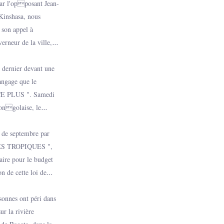
par l'opposant Jean-
 Kinshasa, nous
son appel à
verneur de la ville,
osant de quitter son
ration de force des
i dernier devant une
angage que le
CE PLUS ". Samedi
congolaise, le
é la corruption, les
s qui gangrènent la
on de septembre par
DES TROPIQUES ",
aire pour le budget
n de cette loi de
rsonnes ont péri dans
ur la rivière