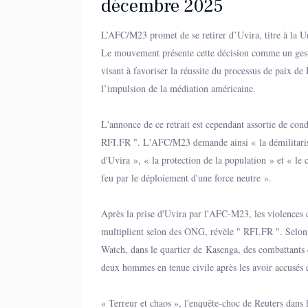
décembre 2025
L’AFC/M23 promet de se retirer d’Uvira, titre à la
Le mouvement présente cette décision comme un gest
visant à favoriser la réussite du processus de paix de
l’impulsion de la médiation américaine.
L'annonce de ce retrait est cependant assortie de cond
RFI.FR ". L'AFC/M23 demande ainsi « la démilitarisa
d'Uvira », « la protection de la population » et « le 
feu par le déploiement d'une force neutre ».
Après la prise d'Uvira par l'AFC-M23, les violences co
multiplient selon des ONG, révèle " RFI.FR ". Selo
Watch, dans le quartier de Kasenga, des combattants
deux hommes en tenue civile après les avoir accusés 
Wazalendo. Le même jour, un autre civil a été arrêté 
avoir refusé de remettre son téléphone, d’après un p
« Terreur et chaos », l'enquête-choc de Reuters dans 