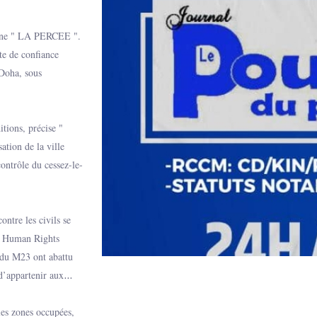
 Une " LA PERCEE ".
e de confiance
 Doha, sous
itions, précise "
tion de la ville
contrôle du cessez-le-
ntre les civils se
n Human Rights
 du M23 ont abattu
d’appartenir aux
puis exécuté après
roche et un témoin
les zones occupées,