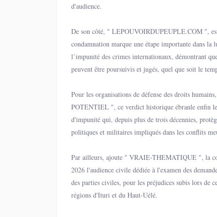
d'audience.
De son côté, " LEPOUVOIRDUPEUPLE.COM ", esti
condamnation marque une étape importante dans la lu
l’impunité des crimes internationaux, démontrant que
peuvent être poursuivis et jugés, quel que soit le tem
Pour les organisations de défense des droits humains,
POTENTIEL ", ce verdict historique ébranle enfin le
d'impunité qui, depuis plus de trois décennies, protèg
politiques et militaires impliqués dans les conflits meu
RDC.
Par ailleurs, ajoute " VRAIE-THEMATIQUE ", la cou
2026 l'audience civile dédiée à l'examen des demand
des parties civiles, pour les préjudices subis lors de c
régions d'Ituri et du Haut-Uélé.