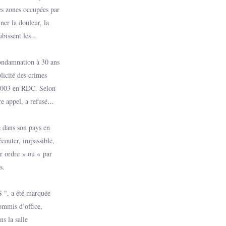
es zones occupées par
ner la douleur, la
ubissent les
s crimes sexuels sont
ue de domination, de
 condamnation à 30 ans
madaire, les
icité des crimes
avant de tuer, parfois
 2003 en RDC. Selon
e appel, a refusé
stice française.
e dans son pays en
outer, impassible,
ar ordre » ou « par
s.
 ", a été marquée
ommis d’office,
ns la salle