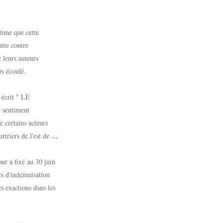
me que cette
tte contre
 leurs auteurs
ps écoulé.
 écrit " LE
 sentiment
e certains acteurs
rtriers de l'est de la
r a fixé au 30 juin
es d'indemnisation
es exactions dans les