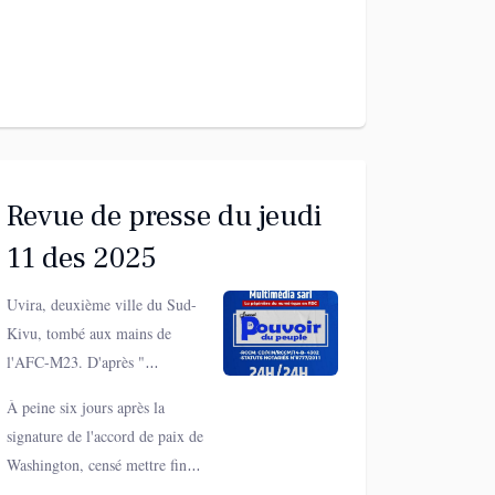
Revue de presse du jeudi
11 des 2025
Uvira, deuxième ville du Sud-
Kivu, tombé aux mains de
l'AFC-M23. D'après "
JEUNEAFRIQUE.COM ", la
À peine six jours après la
cité portuaire, siège intérimaire
signature de l'accord de paix de
du gouvernorat provincial
Washington, censé mettre fin
depuis la chute de Bukavu, a été
aux hostilités, " LE