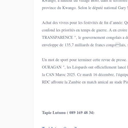
Kwango, à hauteur du village Bolo, dans le territoire
province du Kwango. Selon le député national Gary S
l’information hier lundi à " RADIOOKAPI.NET ", la
victimes étaient des enseignants en route vers Bandu
Achat des vivres pour les festivités de fin d’année:
leurs salaires.
confond les priorités en temps de guerre. A en croir
TRANSPARENCE ", le gouvernement congolais a d
enveloppe de 135,7 milliards de francs congolais, 
millions de dollars américains, pour l’achat de vivres
festivités de fin d’année. Une décision budgétair
Un mot de sport pour terminer cette revue de presse.
pratiques administratives, mais qui, dans le context
OURAGAN ", les Léopards ont officiellement lancé l
l’Est du pays, soulève de vives interrogations sur la
la CAN Maroc 2025. Ce mardi 16 décembre, l'équipe 
priorités nationales.
RDC affronte la Zambie en match amical au stade Pi
Murcia, dans le sud de l'Espagne. Le coup d'envoi es
précise le tabloïd.
Tapie Lutunu ( 089 169 48 34)