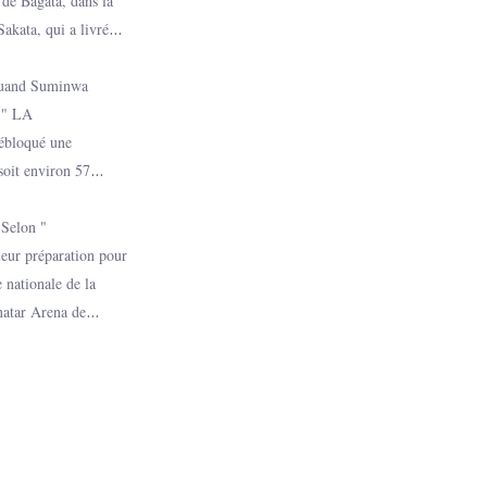
 de Bagata, dans la
akata, qui a livré
 majorité des
ndu pour percevoir
 Quand Suminwa
e " LA
ébloqué une
soit environ 57
 destinés aux
e conforme aux
 Selon "
e actuel de guerre à
eur préparation pour
 hiérarchisation des
nationale de la
natar Arena de
t prévu à 16 heures,