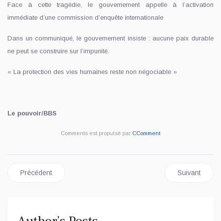
Face à cette tragédie, le gouvernement appelle à l’activation
immédiate d’une commission d’enquête internationale
Dans un communiqué, le gouvernement insiste : aucune paix durable
ne peut se construire sur l’impunité.
« La protection des vies humaines reste non négociable »
Le pouvoir/BBS
Comments est propulsé par
CComment
Article précédent : MUSIQUE : FALLY DEVIENT LE PREMIE
Article sui
Précédent
Suivant