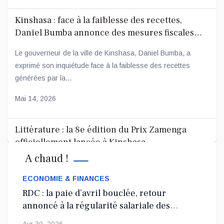
Kinshasa : face à la faiblesse des recettes,
Daniel Bumba annonce des mesures fiscales
ambitieuses
Le gouverneur de la ville de Kinshasa, Daniel Bumba, a
exprimé son inquiétude face à la faiblesse des recettes
générées par la...
Mai 14, 2026
Littérature : la 8e édition du Prix Zamenga
officiellement lancée à Kinshasa
A chaud !
La 8e édition du concours littéraire « Prix Zamenga » a été
officiellement lancée ce mercredi 13 mai à Kinshasa, à
ECONOMIE & FINANCES
l’occa...
RDC : la paie d’avril bouclée, retour
annoncé à la régularité salariale des
Mai 13, 2026
agents de l’État