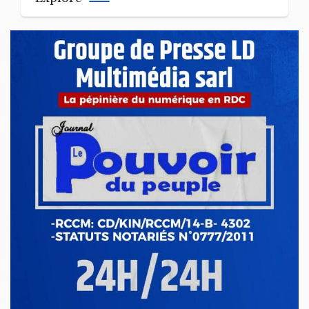
ECONOMIE & FINANCES
Cuivre en RDC : Goldman Sachs alerte
sur une perte possible de 125 000
tonnes en 2026
Avr 23, 2026
ECONOMIE & FINANCES
Ituri : le gouvernement sévit contre
l’exploitation illégale de l’or à Mahagi
Avr 21, 2026
ECONOMIE & FINANCES
RDC : hausse du prix de carburant,
nouvelle pression sur le pouvoir d’achat
Avr 17, 2026