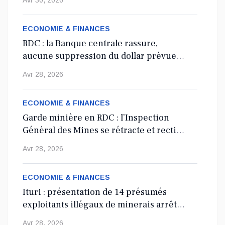
Avr 30, 2026
Nord-Kivu : le député Crispin Mbindule dans le
collimateur de l’ANR
ECONOMIE & FINANCES
RDC : la Banque centrale rassure,
Le député national Crispin Mbindule, également président du
aucune suppression du dollar prévue
conseil d’administration du Cadastre minier, fait l’objet d’un...
en 2027
Avr 28, 2026
Mai 13, 2026
ECONOMIE & FINANCES
Garde minière en RDC : l’Inspection
Général des Mines se rétracte et rectifie
les tirs
Avr 28, 2026
ECONOMIE & FINANCES
Ituri : présentation de 14 présumés
exploitants illégaux de minerais arrêtés
depuis 2024
Avr 28, 2026