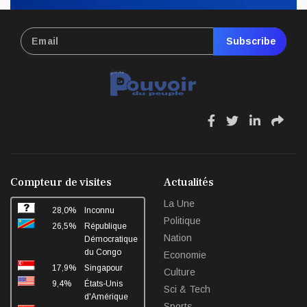
Subscribe
fa
fa
fa
fa
fa-
fa-
fa-
fa-
facebook
twitter
linkedin
sha
Compteur de visites
Actualités
La Une
28,0%
Inconnu
Politique
26,5%
République
Nation
Démocratique
du Congo
Economie
17,9%
Singapour
Culture
9,4%
États-Unis
Sci & Tech
d'Amérique
Sports