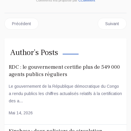
Comments est propulsé par
CComment
Article précédent : SURVOL DE L’HISTOIRE DU PEUPLE LUBA-
Article sui
Précédent
Suivant
Author’s Posts
RDC : le gouvernement certifie plus de 549 000
agents publics réguliers
Le gouvernement de la République démocratique du Congo
a rendu publics les chiffres actualisés relatifs à la certification
des a...
Mai 14, 2026