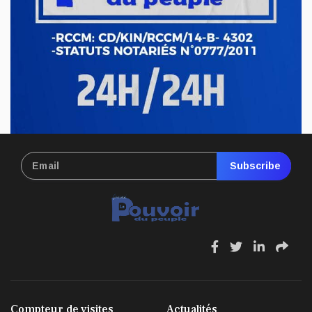
Avr 21, 2026
ECONOMIE & FINANCES
RDC : hausse du prix de carburant,
nouvelle pression sur le pouvoir d’achat
Avr 17, 2026
Subscribe
fa
fa
fa
fa
fa-
fa-
fa-
fa-
facebook
twitter
linkedin
sha
Compteur de visites
Actualités