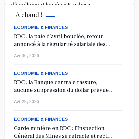
officiellement lancée à Kinshasa
A chaud !
La 8e édition du concours littéraire « Prix Zamenga » a été
officiellement lancée ce mercredi 13 mai à Kinshasa, à
ECONOMIE & FINANCES
l’occa...
RDC : la paie d’avril bouclée, retour
annoncé à la régularité salariale des
Mai 13, 2026
agents de l’État
Avr 30, 2026
Nord-Kivu : le député Crispin Mbindule dans le
collimateur de l’ANR
ECONOMIE & FINANCES
RDC : la Banque centrale rassure,
Le député national Crispin Mbindule, également président du
aucune suppression du dollar prévue
conseil d’administration du Cadastre minier, fait l’objet d’un...
en 2027
Avr 28, 2026
Mai 13, 2026
ECONOMIE & FINANCES
Garde minière en RDC : l’Inspection
Général des Mines se rétracte et rectifie