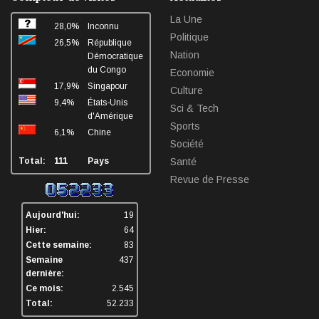
La Une
28,0%
Inconnu
Politique
26,5%
République
Nation
Démocratique
du Congo
Economie
17,9%
Singapour
Culture
9,4%
États-Unis
Sci & Tech
d'Amérique
Sports
6,1%
Chine
Société
Total:
111
Pays
Santé
Revue de Presse
Aujourd'hui:
19
Hier:
64
Cette semaine:
83
Semaine
437
dernière:
Ce mois:
2.545
Total:
52.233