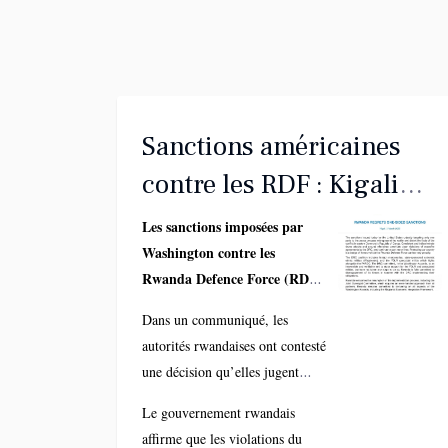
Sanctions américaines
contre les RDF : Kigali
pris dans l’étau
Les sanctions imposées par
Washington contre les
diplomatique de Kinshasa
Rwanda Defence Force (RDF)
placent Kigali sous une
Dans un communiqué, les
pression diplomatique accrue
autorités rwandaises ont contesté
dans le dossier de la crise
une décision qu’elles jugent
sécuritaire à l’Est de la
partielle et peu représentative de
République démocratique du
Le gouvernement rwandais
la complexité du conflit. Selon
Congo.
affirme que les violations du