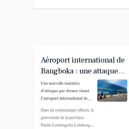
Aéroport international de
Bangboka : une attaque
de drones déjouée, les
Une nouvelle tentative
d’attaque par drones visant
autorités pointent Kigali
l’aéroport international de
et l’AFC/M23
Bangboka a été mise en échec
Dans un communiqué officiel, le
ce dimanche, selon les
gouverneur de la province,
autorités provinciales de la
Paulin Lendongolia Lebabonga,
Tshopo. L’incident, qualifié