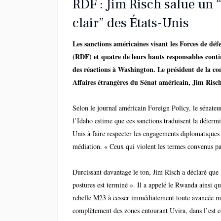
RDF : Jim Risch salue un
clair” des États-Unis
Les sanctions américaines visant les Forces de déf
(RDF) et quatre de leurs hauts responsables conti
des réactions à Washington. Le président de la c
Affaires étrangères du Sénat américain, Jim Risch,
mesures qu’il considère comme un signal fort adr
impliqués dans la crise sécuritaire à l’Est de la R
Selon le journal américain Foreign Policy, le sénateu
démocratique du Congo.
l’Idaho estime que ces sanctions traduisent la détermi
Unis à faire respecter les engagements diplomatiques
médiation. « Ceux qui violent les termes convenus pa
et croissant », a-t-il averti, soulignant la fermeté de
toute escalade.
Durcissant davantage le ton, Jim Risch a déclaré que 
postures est terminé ». Il a appelé le Rwanda ainsi 
rebelle M23 à cesser immédiatement toute avancée mili
complètement des zones entourant Uvira, dans l’est c