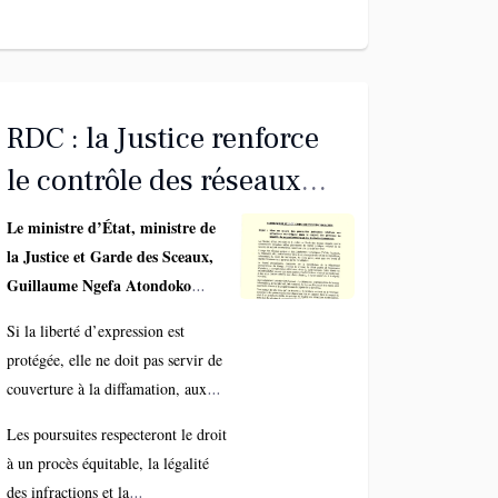
RDC : la Justice renforce
le contrôle des réseaux
sociaux
Le ministre d’État, ministre de
la Justice et Garde des Sceaux,
Guillaume Ngefa Atondoko
Andali, a annoncé la mise en
Si la liberté d’expression est
œuvre effective des poursuites
protégée, elle ne doit pas servir de
contre les infractions commises
couverture à la diffamation, aux
sur les plateformes numériques
fausses informations, au
en RDC. Le communiqué n°013
Les poursuites respecteront le droit
harcèlement, aux menaces, aux
DMK/CAB/ME/MIN/J&GS/2026
à un procès équitable, la légalité
injures, à l’incitation à la haine ou
rappelle que le cyberespace
des infractions et la