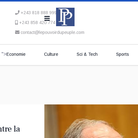
+243 818 888 999
+243 858 420 774
contact@lepouvoirdupeuple.com
">
Economie
Culture
Sci & Tech
Sports
tre la