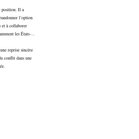
position. Il a
bandonner l’option
 et à collaborer
tamment les États-
 dans la région.
 une reprise sincère
u conflit dans une
ée.