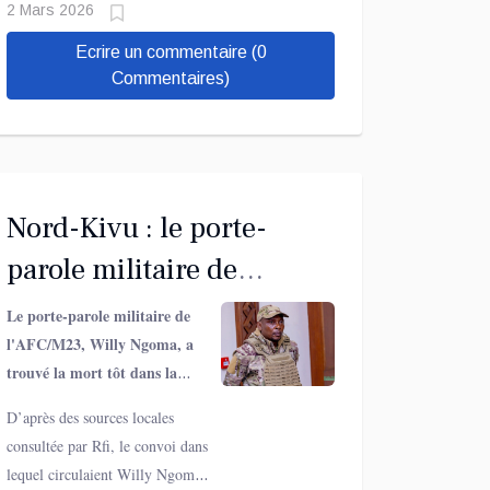
2 Mars 2026
Ecrire un commentaire (0
Commentaires)
Nord-Kivu : le porte-
parole militaire de
l’AFC/M23, Willy Ngoma,
Le porte-parole militaire de
l'AFC/M23, Willy Ngoma, a
tué à Masisi
trouvé la mort tôt dans la
matinée de ce mardi 24 février
D’après des sources locales
aux alentours de Rubaya, dans
consultée par Rfi, le convoi dans
le territoire de Masisi (Nord-
lequel circulaient Willy Ngoma
Kivu). La nouvelle a été