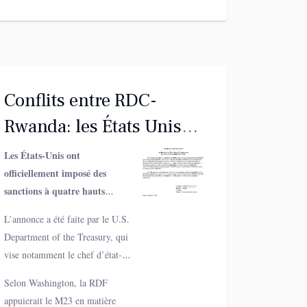
Conflits entre RDC-
Rwanda: les États Unis
imposent des sanctions
Les États-Unis ont
officiellement imposé des
contre quatre hauts
sanctions à quatre hauts
gradés de l'armée
responsables de la Rwanda
L’annonce a été faite par le U.S.
Rwandaise
Defence Force (RDF), accusée
Department of the Treasury, qui
de soutenir la rébellion du
vise notamment le chef d’état-
Mouvement du 23 mars (M23)
major général de la RDF, le
dans l’Est de la RDC
.
Selon Washington, la RDF
général Mubarakh Muganga,
appuierait le M23 en matière