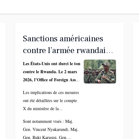
Sanctions américaines
contre l’armée rwandaise
: Washington frappe fort,
Les États-Unis ont durci le ton
contre le Rwanda. Le 2 mars
Kinshasa explique les
2026, l’Office of Foreign Assets
enjeux
Control (OFAC) du
Les implications de ces mesures
Département du Trésor a
ont été détaillées sur le compte
placé sous sanctions les Forces
X du ministère de la
de Défense du Rwanda (RDF)
Communication et Médias de la
en tant qu’entité, ainsi que
Sont notamment visés : Maj.
RDC, qui souligne le caractère
plusieurs de leurs hauts
Gen. Vincent Nyakarundi, Maj.
exceptionnel de cette
gradés. Washington lie cette
Gen. Ruki Karusisi, Gen.