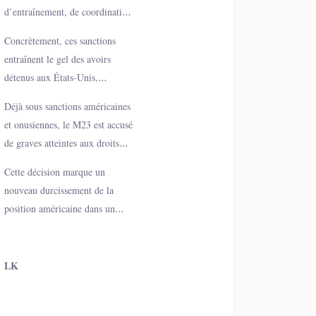
ainsi que trois autres officiers
d’entraînement, de coordination
supérieurs occupant des
et d’opérations militaires. Des
fonctions stratégiques au sein de
Concrètement, ces sanctions
accusations que les autorités
l’armée rwandaise.
entraînent le gel des avoirs
américaines considèrent comme
détenus aux États-Unis,
une violation des engagements
l’interdiction de transactions
de paix relatifs à la crise dans
Déjà sous sanctions américaines
avec des entités américaines et
l’Est congolais.
et onusiennes, le M23 est accusé
un isolement financier accru. «
de graves atteintes aux droits
Les sanctions soutiennent la paix
humains et d’avoir aggravé la
en RDC », précise le Trésor
Cette décision marque un
crise humanitaire dans l’Est de
américain.
nouveau durcissement de la
la République démocratique du
position américaine dans un
Congo.
contexte régional toujours
marqué par de fortes tensions
entre Kinshasa et Kigali.
LK