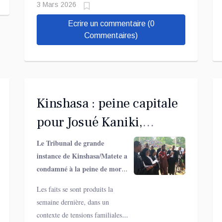
régionale malgré la signature de
3 Mars 2026
l'accord de Washington.
Ecrire un commentaire (0
Commentaires)
Kinshasa : peine capitale
pour Josué Kaniki,
reconnu coupable du
Le Tribunal de grande
instance de Kinshasa/Matete a
meurtre de sa mère
condamné à la peine de mort
Josué Kaniki Kasongo,
Les faits se sont produits la
poursuivi pour le meurtre de
semaine dernière, dans un
sa mère dans la commune de
contexte de tensions familiales.
Kisenso, au sud de la capitale