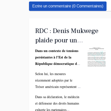
Ecrire un commentaire (0 Commentaires)
RDC : Denis Mukwege
plaide pour un
durcissement des
Dans un contexte de tensions
persistantes à l’Est de la
sanctions internationales
République démocratique du
contre le Rwanda
Congo, le Dr Denis Mukwege,
Selon lui, les mesures
prix Nobel de la paix, appelle
récemment adoptées par le
la communauté internationale
Trésor américain représentent un
à renforcer ses sanctions
pas dans la bonne direction,
contre le Rwanda.
Dans sa déclaration, le médecin
mais restent largement
et défenseur des droits humains
insuffisantes face à l’ampleur de
exhorte les partenaires