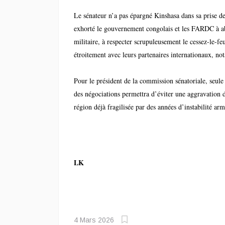
Le sénateur n’a pas épargné Kinshasa dans sa prise de 
exhorté le gouvernement congolais et les FARDC à a
militaire, à respecter scrupuleusement le cessez-le-feu
étroitement avec leurs partenaires internationaux, no
Unis, en vue de bâtir une solution sécuritaire durable
Pour le président de la commission sénatoriale, seule
des négociations permettra d’éviter une aggravation d
région déjà fragilisée par des années d’instabilité arm
LK
4 Mars 2026