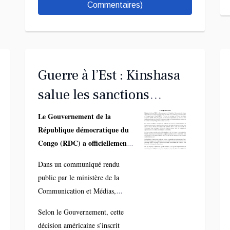
région des Grands Lacs.
Commentaires)
Guerre à l’Est : Kinshasa
salue les sanctions
américaines contre
Le Gouvernement de la
République démocratique du
l’armée rwandaise et
Congo (RDC) a officiellement
réaffirme son cap vers la
salué, lundi 2 mars 2026, les
Dans un communiqué rendu
paix
sanctions imposées par les
public par le ministère de la
États-Unis contre les Forces de
Communication et Médias,
défense rwandaises (RDF) et
Kinshasa indique que ces
certains de leurs hauts
Selon le Gouvernement, cette
mesures, prises par le
responsables, accusés
décision américaine s’inscrit