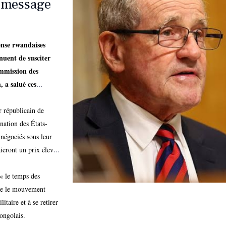
 “message
ense rwandaises
nuent de susciter
ommission des
 a salué ces
essé aux acteurs
épublique
r républicain de
nation des États-
 négociés sous leur
ieront un prix élevé
 Washington face à
« le temps des
que le mouvement
taire et à se retirer
ongolais.