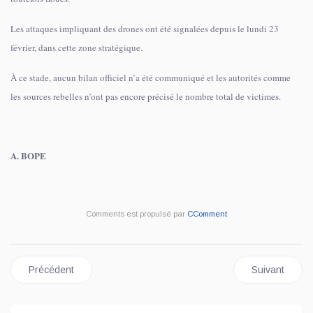
Les attaques impliquant des drones ont été signalées depuis le lundi 23
février, dans cette zone stratégique.
À ce stade, aucun bilan officiel n’a été communiqué et les autorités comme
les sources rebelles n’ont pas encore précisé le nombre total de victimes.
A. BOPE
Comments est propulsé par
CComment
Article précédent : Kinshasa : peine capitale pour Josué Kanik
Article suivan
Précédent
Suivant