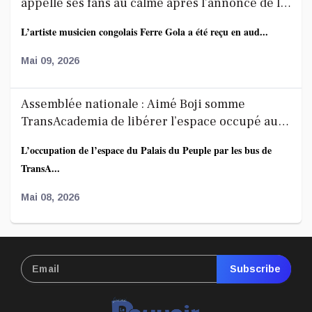
appelle ses fans au calme après l’annonce de la
décoration de Fally Ipupa
L’artiste musicien congolais Ferre Gola a été reçu en aud...
Mai 09, 2026
Assemblée nationale : Aimé Boji somme
TransAcademia de libérer l’espace occupé au
Palais du Peuple
L’occupation de l’espace du Palais du Peuple par les bus de
TransA...
Mai 08, 2026
Affaire FRIVAO : la société civile salue les
révélations du ministre de la Justice et appelle
Subscribe
à une enquête élargie
Le Centre de recherche en finances publiques et
développement...