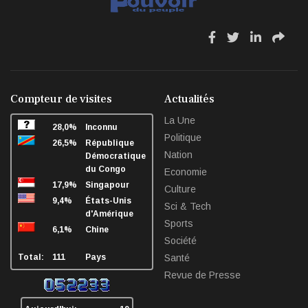
Mai 07, 2026
fa
fa
fa
fa
fa-
fa-
fa-
fa-
facebook
twitter
linkedin
sha
Compteur de visites
Actualités
La Une
28,0%
Inconnu
Politique
26,5%
République
Nation
Démocratique
du Congo
Economie
17,9%
Singapour
Culture
9,4%
États-Unis
Sci & Tech
d'Amérique
Sports
6,1%
Chine
Société
Total:
111
Pays
Santé
Revue de Presse