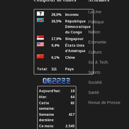
La Une
28,0%
Inconnu
26,5%
République
Politique
Démocratique
Nation
du Congo
17,9%
Singapour
Economie
9,4%
États-Unis
d'Amérique
Culture
6,1%
Chine
Sci & Tech
Total:
111
Pays
Sports
Société
Aujourd'hui:
19
Santé
Hier:
64
Revue de Presse
Cette
83
semaine:
Semaine
437
dernière:
Ce mois:
2.545