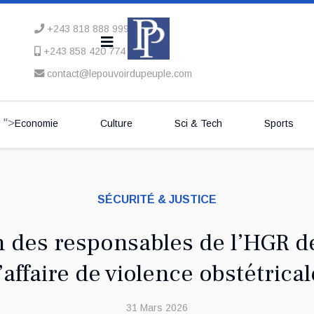
+243 818 888 999
+243 858 420 774
contact@lepouvoirdupeuple.com
">
Economie
Culture
Sci & Tech
Sports
SÉCURITÉ & JUSTICE
n des responsables de l’HGR d
l’affaire de violence obstétrical
31 Mars 2026