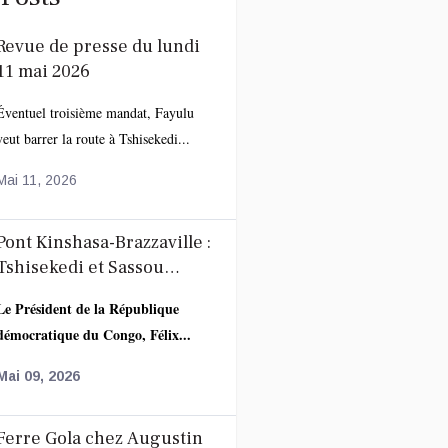
Revue de presse du lundi
11 mai 2026
Éventuel troisième mandat, Fayulu
veut barrer la route à Tshisekedi...
Mai 11, 2026
Pont Kinshasa-Brazzaville :
Tshisekedi et Sassou
accélèrent la coopération
Le Président de la République
autour du projet route-rail
démocratique du Congo, Félix...
Mai 09, 2026
Ferre Gola chez Augustin