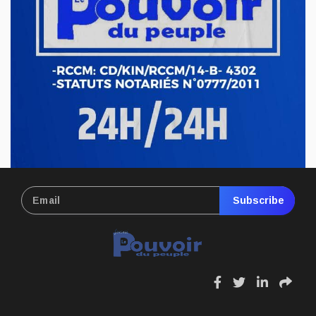
Ituri : le gouvernement sévit contre
l’exploitation illégale de l’or à Mahagi
Avr 21, 2026
ECONOMIE & FINANCES
RDC : hausse du prix de carburant,
nouvelle pression sur le pouvoir d’achat
Avr 17, 2026
Subscribe
fa
fa
fa
fa
fa-
fa-
fa-
fa-