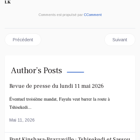
LK
Comments est propulsé par
CComment
Article précédent : Kinshasa : face à la faiblesse des recette
Article suivan
Précédent
Suivant
Author’s Posts
Revue de presse du lundi 11 mai 2026
Éventuel troisième mandat, Fayulu veut barrer la route à
Tshisekedi...
Mai 11, 2026
Pont Kinshasa-Brazzaville : Tshisekedi et Sassou