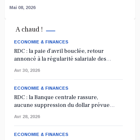
Mai 08, 2026
Affaire FRIVAO : la société civile salue les
A chaud !
révélations du ministre de la Justice et appelle
à une enquête élargie
ECONOMIE & FINANCES
Le Centre de recherche en finances publiques et
RDC : la paie d’avril bouclée, retour
développement...
annoncé à la régularité salariale des
agents de l’État
Mai 07, 2026
Avr 30, 2026
ECONOMIE & FINANCES
RDC : la Banque centrale rassure,
aucune suppression du dollar prévue
en 2027
Avr 28, 2026
ECONOMIE & FINANCES