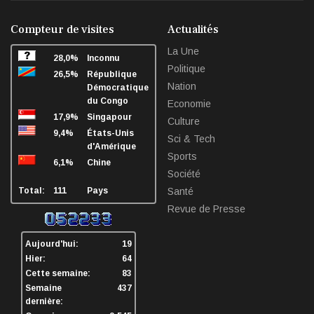
facebook
twitter
linkedin
sha
Compteur de visites
Actualités
La Une
28,0%
Inconnu
Politique
26,5%
République
Nation
Démocratique
du Congo
Economie
17,9%
Singapour
Culture
9,4%
États-Unis
Sci & Tech
d'Amérique
Sports
6,1%
Chine
Société
Total:
111
Pays
Santé
Revue de Presse
Aujourd'hui:
19
Hier:
64
Cette semaine:
83
Semaine
437
dernière: