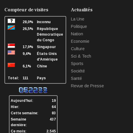
facebook
twitter
linkedin
sha
Compteur de visites
Actualités
La Une
28,0%
Inconnu
Politique
26,5%
République
Nation
Démocratique
du Congo
Economie
17,9%
Singapour
Culture
9,4%
États-Unis
Sci & Tech
d'Amérique
Sports
6,1%
Chine
Société
Total:
111
Pays
Santé
Revue de Presse
Aujourd'hui:
19
Hier:
64
Cette semaine:
83
Semaine
437
dernière:
Ce mois:
2.545