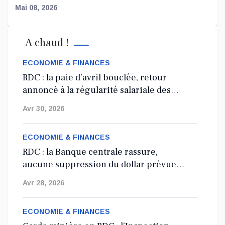
Mai 08, 2026
Affaire FRIVAO : la société civile salue les
A chaud !
révélations du ministre de la Justice et appelle
à une enquête élargie
ECONOMIE & FINANCES
Le Centre de recherche en finances publiques et
RDC : la paie d’avril bouclée, retour
développement...
annoncé à la régularité salariale des
agents de l’État
Mai 07, 2026
Avr 30, 2026
ECONOMIE & FINANCES
RDC : la Banque centrale rassure,
aucune suppression du dollar prévue
en 2027
Avr 28, 2026
ECONOMIE & FINANCES