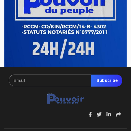
l’exploitation illégale de l’or à Mahagi
Avr 21, 2026
ECONOMIE & FINANCES
RDC : hausse du prix de carburant,
nouvelle pression sur le pouvoir d’achat
Avr 17, 2026
Subscribe
fa
fa
fa
fa
fa-
fa-
fa-
fa-