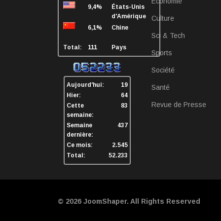
Economie
9,4%
États-Unis
d'Amérique
Culture
6,1%
Chine
Sci & Tech
Total:
111
Pays
Sports
Société
Aujourd'hui:
19
Santé
Hier:
64
Revue de Presse
Cette
83
semaine:
Semaine
437
dernière:
Ce mois:
2.545
Total:
52.233
© 2026
JoomShaper
. All Rights Reserved