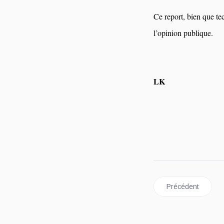
Ce report, bien que te
l’opinion publique.
LK
Article précédent :
Précédent