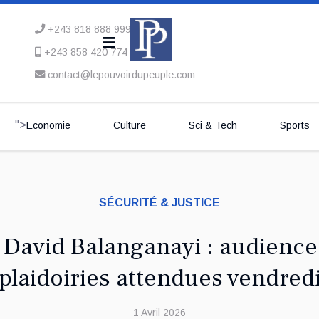
+243 818 888 999
+243 858 420 774
contact@lepouvoirdupeuple.com
">
Economie
Culture
Sci & Tech
Sports
SÉCURITÉ & JUSTICE
 David Balanganayi : audience 
plaidoiries attendues vendred
1 Avril 2026