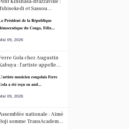
Pont Kinshasa-Brazzaville :
Tshisekedi et Sassou
accélèrent la coopération
Le Président de la République
autour du projet route-rail
démocratique du Congo, Félix...
Mai 09, 2026
Ferre Gola chez Augustin
Kabuya : l’artiste appelle
ses fans au calme après
L’artiste musicien congolais Ferre
l’annonce de la décoration
Gola a été reçu en aud...
de Fally Ipupa
Mai 09, 2026
étude sécuritaire
DC : audition des responsables de l’HGR de Kinkole dans l’affaire de vio
Assemblée nationale : Aimé
Boji somme TransAcademia
de libérer l’espace occupé