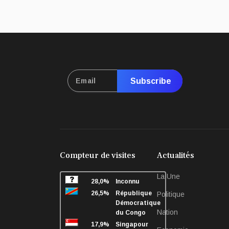
Subscribe
Compteur de visites
Actualités
La Une
28,0%
Inconnu
26,5%
République
Politique
Démocratique
Nation
du Congo
17,9%
Singapour