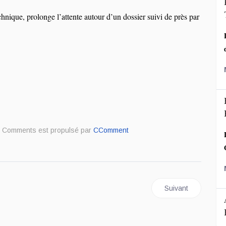
chnique, prolonge l’attente autour d’un dossier suivi de près par
Comments est propulsé par
CComment
 Ituri : une attaque meurtrière à Mambasa fait 43 morts et ravive l’inqui
Article suivant : R
Suivant