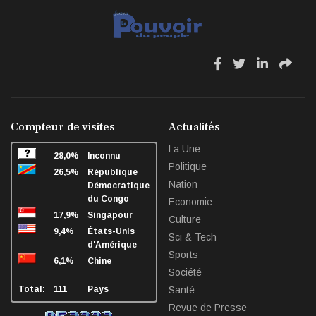
développement...
Mai 07, 2026
fa
fa
fa
fa
fa-
fa-
fa-
fa-
facebook
twitter
linkedin
sha
Compteur de visites
Actualités
La Une
28,0%
Inconnu
Politique
26,5%
République
Nation
Démocratique
du Congo
Economie
17,9%
Singapour
Culture
9,4%
États-Unis
Sci & Tech
d'Amérique
Sports
6,1%
Chine
Société
Total:
111
Pays
Santé
Revue de Presse