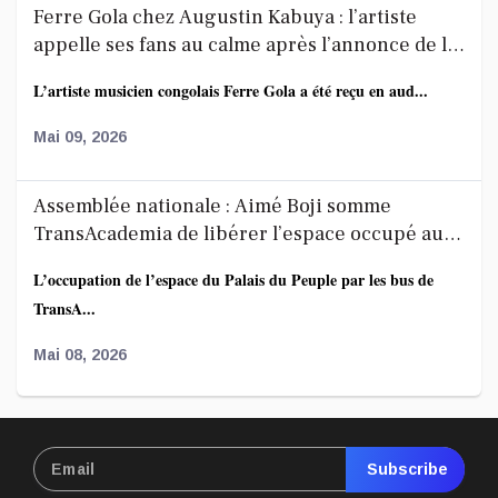
Ferre Gola chez Augustin Kabuya : l’artiste
appelle ses fans au calme après l’annonce de la
décoration de Fally Ipupa
L’artiste musicien congolais Ferre Gola a été reçu en aud...
Mai 09, 2026
Assemblée nationale : Aimé Boji somme
TransAcademia de libérer l’espace occupé au
Palais du Peuple
L’occupation de l’espace du Palais du Peuple par les bus de
TransA...
Mai 08, 2026
Affaire FRIVAO : la société civile salue les
révélations du ministre de la Justice et appelle
Subscribe
à une enquête élargie
Le Centre de recherche en finances publiques et