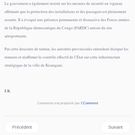
Le gouverneur a également insisté sur les mesures de sécurité en vigueur,
affirmant que la protection des installations et des passagers est pleinement
assurée. Il a évoqué une présence permanente et dissuasive des Forces armées
de la République démocratique du Congo (FARDC) autour du site
aéroportuaire.
Par cette descente de terrain, les autorités provinciales entendent dissiper les
rumeurs et réaffirmer le contrôle effectif de l’État sur cette infrastructure
stratégique de la ville de Kisangani.
LK
Comments est propulsé par
CComment
Article précédent : Kisangani : l’Union africaine condamne l’att
Article suivan
Précédent
Suivant