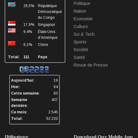
Politique
26,5%
République
Nation
Démocratique
du Congo
Economie
17,9%
Singapour
Culture
9,4%
États-Unis
Sci & Tech
d'Amérique
Sports
6,1%
Chine
Société
Total:
111
Pays
Santé
Revue de Presse
Aujourd'hui:
19
Hier:
64
Cette semaine:
83
Semaine
437
dernière:
Ce mois:
2.545
Total:
52.233
Utilisateur
Download Our Mobile App