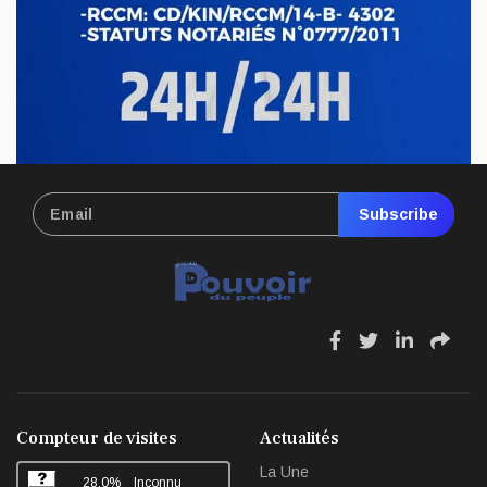
ECONOMIE & FINANCES
RDC : hausse du prix de carburant,
nouvelle pression sur le pouvoir d’achat
Avr 17, 2026
Subscribe
fa
fa
fa
fa
fa-
fa-
fa-
fa-
facebook
twitter
linkedin
sha
Compteur de visites
Actualités
La Une
28,0%
Inconnu