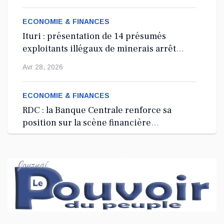
ECONOMIE & FINANCES
Ituri : présentation de 14 présumés
exploitants illégaux de minerais arrêtés
depuis 2024
Avr 28, 2026
ECONOMIE & FINANCES
RDC : la Banque Centrale renforce sa
position sur la scène financière
internationale à Washington, D.C.
Avr 27, 2026
ECONOMIE & FINANCES
RDC : lancement d’une Garde minière
nationale à 100 millions USD pour
sécuriser le secteur extractif
Avr 27, 2026