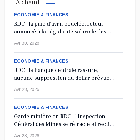
A chaud !
La 8e édition du concours littéraire « Prix Zamenga » a été
officiellement lancée ce mercredi 13 mai à Kinshasa, à
ECONOMIE & FINANCES
l’occa...
RDC : la paie d’avril bouclée, retour
annoncé à la régularité salariale des
Mai 13, 2026
agents de l’État
Avr 30, 2026
Nord-Kivu : le député Crispin Mbindule dans le
collimateur de l’ANR
ECONOMIE & FINANCES
RDC : la Banque centrale rassure,
Le député national Crispin Mbindule, également président du
aucune suppression du dollar prévue
conseil d’administration du Cadastre minier, fait l’objet d’un...
en 2027
Avr 28, 2026
Mai 13, 2026
ECONOMIE & FINANCES
Garde minière en RDC : l’Inspection
Général des Mines se rétracte et rectifie
les tirs
Avr 28, 2026