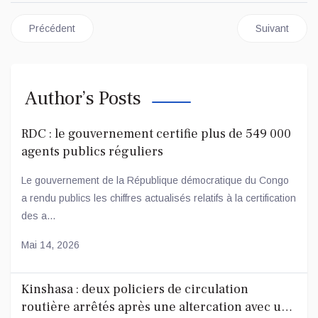
Article précédent : SPORT/RDC: NOAH SADIKI ÉCRIT L'HISTO
Article sui
Précédent
Suivant
Author’s Posts
RDC : le gouvernement certifie plus de 549 000
agents publics réguliers
Le gouvernement de la République démocratique du Congo
a rendu publics les chiffres actualisés relatifs à la certification
des a...
Mai 14, 2026
Kinshasa : deux policiers de circulation
routière arrêtés après une altercation avec un