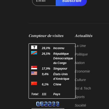
Subscribe
Compteur de visites
Actualités
La Une
28,0%
Inconnu
26,5%
République
Politique
Démocratique
Nation
du Congo
17,9%
Singapour
Economie
9,4%
États-Unis
d'Amérique
Culture
6,1%
Chine
Sci & Tech
Total:
111
Pays
Sports
Société