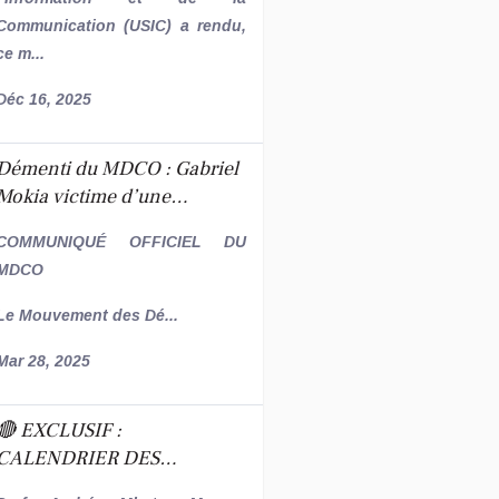
l'Administration !
Communication (USIC) a rendu,
ce m...
Déc 16, 2025
Démenti du MDCO : Gabriel
Mokia victime d’une
campagne de sabotage
COMMUNIQUÉ OFFICIEL DU
politique
MDCO
Le Mouvement des Dé...
Mar 28, 2025
🔴 EXCLUSIF :
CALENDRIER DES
CONSULTATIONS POUR LE