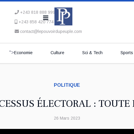
+243 818 888 999
+243 858 420 774
contact@lepouvoirdupeuple.com
">
Economie
Culture
Sci & Tech
Sports
POLITIQUE
CESSUS ÉLECTORAL : TOUTE 
26 Mars 2023