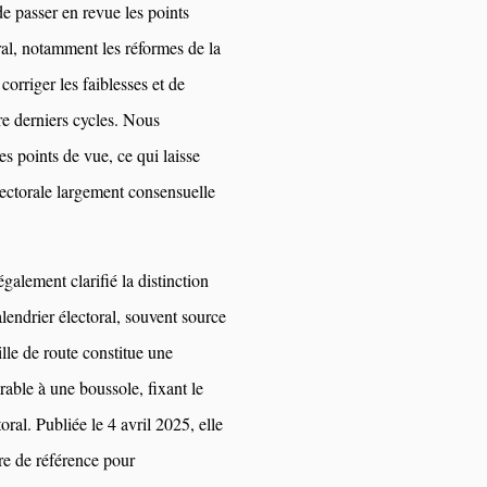
TransAcademia de
e passer en revue les points
du Palais du Peuple par
libérer l’espace
ral, notamment les réformes de la
les bus de TransA...
occupé au Palais
 corriger les faiblesses et de
du Peuple
Mai 08, 2026
re derniers cycles. Nous
s points de vue, ce qui laisse
Affaire FRIVAO : la
société civile
lectorale largement consensuelle
salue les
Le Centre de recherche
révélations du
en finances publiques et
ministre de la
alement clarifié la distinction
développement...
Justice et appelle
calendrier électoral, souvent source
à une enquête
Mai 07, 2026
ille de route constitue une
élargie
rable à une boussole, fixant le
ral. Publiée le 4 avril 2025, elle
dre de référence pour