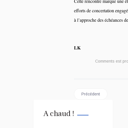
Cette rencontre marque une ét
efforts de concertation engagé
à l’approche des échéances d
LK
Comments est pr
Article précédent : RDC :
Précédent
A chaud !