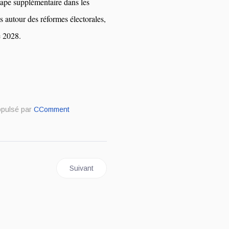
ape supplémentaire dans les
s autour des réformes électorales,
e 2028.
opulsé par
CComment
 la CDT hausse le ton pour l’application du SMIG et la promotion du trav
Article suivant : Décoration des journalistes : l
Suivant