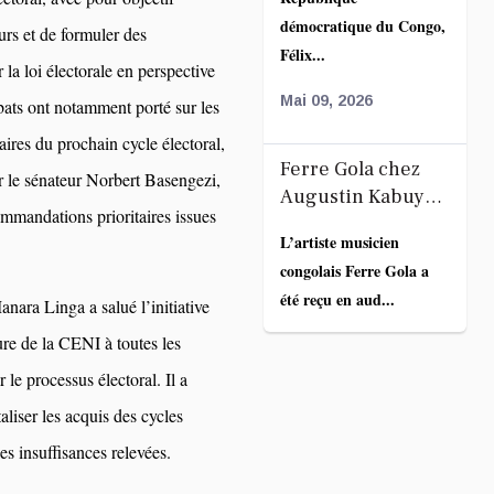
la coopération
démocratique du Congo,
autour du projet
urs et de formuler des
Félix...
route-rail
 la loi électorale en perspective
Mai 09, 2026
bats ont notamment porté sur les
taires du prochain cycle électoral,
Ferre Gola chez
ar le sénateur Norbert Basengezi,
Augustin Kabuya :
ommandations prioritaires issues
l’artiste appelle
L’artiste musicien
ses fans au calme
congolais Ferre Gola a
après l’annonce
été reçu en aud...
nara Linga a salué l’initiative
de la décoration
de Fally Ipupa
ure de la CENI à toutes les
Mai 09, 2026
 le processus électoral. Il a
Assemblée
taliser les acquis des cycles
nationale : Aimé
es insuffisances relevées.
Boji somme
L’occupation de l’espace