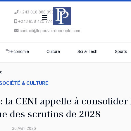
+243 818 888 999
+243 858 420 774
contact@lepouvoirdupeuple.com
">
Economie
Culture
Sci & Tech
Sports
se
SOCIÉTÉ & CULTURE
: la CENI appelle à consolider 
ue des scrutins de 2028
30 Avril 2026