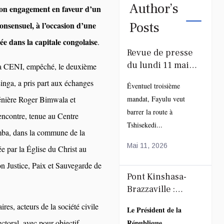
Author’s
son engagement en faveur d’un
Posts
consensuel, à l’occasion d’une
ée dans la capitale congolaise
.
Revue de presse
du lundi 11 mai
 la CENI, empêché, le deuxième
2026
inga, a pris part aux échanges
Éventuel troisième
énière Roger Bimwala et
mandat, Fayulu veut
barrer la route à
rencontre, tenue au Centre
Tshisekedi...
ba, dans la commune de la
Mai 11, 2026
e par la Église du Christ au
n Justice, Paix et Sauvegarde de
Pont Kinshasa-
Brazzaville :
Tshisekedi et
ires, acteurs de la société civile
Le Président de la
Sassou accélèrent
ectoral, avec pour objectif
République