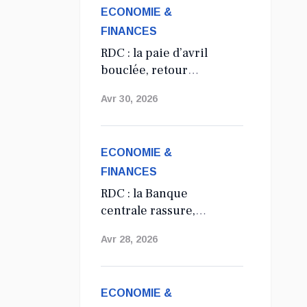
ECONOMIE &
FINANCES
RDC : la paie d’avril
bouclée, retour
annoncé à la
Avr 30, 2026
régularité salariale
des agents de l’État
ECONOMIE &
FINANCES
RDC : la Banque
centrale rassure,
aucune suppression
Avr 28, 2026
du dollar prévue en
2027
ECONOMIE &