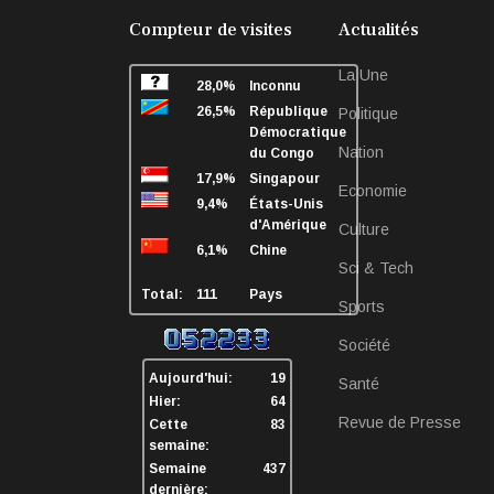
Compteur de visites
Actualités
La Une
28,0%
Inconnu
26,5%
République
Politique
Démocratique
Nation
du Congo
17,9%
Singapour
Economie
9,4%
États-Unis
d'Amérique
Culture
6,1%
Chine
Sci & Tech
Total:
111
Pays
Sports
Société
Aujourd'hui:
19
Santé
Hier:
64
Revue de Presse
Cette
83
semaine:
Semaine
437
dernière: