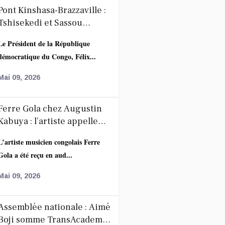
Pont Kinshasa-Brazzaville :
Tshisekedi et Sassou
accélèrent la coopération
Le Président de la République
autour du projet route-rail
démocratique du Congo, Félix...
Mai 09, 2026
Ferre Gola chez Augustin
Kabuya : l’artiste appelle
ses fans au calme après
L’artiste musicien congolais Ferre
l’annonce de la décoration
Gola a été reçu en aud...
de Fally Ipupa
Mai 09, 2026
Assemblée nationale : Aimé
Boji somme TransAcademia