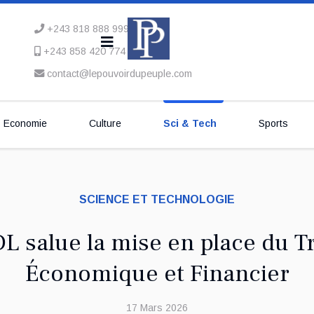
+243 818 888 999
+243 858 420 774
contact@lepouvoirdupeuple.com
Economie
Culture
Sci & Tech
Sports
SCIENCE ET TECHNOLOGIE
 salue la mise en place du T
Économique et Financier
17 Mars 2026