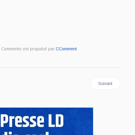
Comments est propulsé par
CComment
ent : URGENCES MÉDICALES : TOLÉRANCE ZÉRO AU REFUS DE SOIN
Article suivant
Suivant