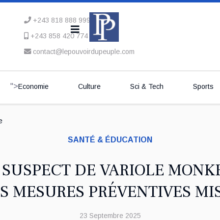
+243 818 888 999
+243 858 420 774
contact@lepouvoirdupeuple.com
">
Economie
Culture
Sci & Tech
Sports
e
SANTÉ & ÉDUCATION
S SUSPECT DE VARIOLE MONKE
S MESURES PRÉVENTIVES MI
23 Septembre 2025