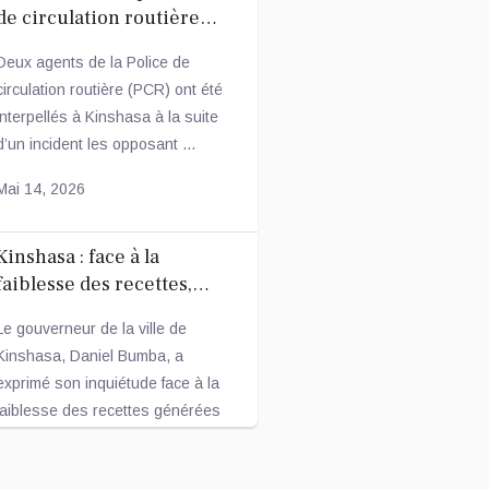
de circulation routière
arrêtés après une
Deux agents de la Police de
altercation avec un
circulation routière (PCR) ont été
conducteur
interpellés à Kinshasa à la suite
d’un incident les opposant ...
Mai 14, 2026
Kinshasa : face à la
faiblesse des recettes,
Daniel Bumba annonce des
Le gouverneur de la ville de
mesures fiscales
Kinshasa, Daniel Bumba, a
ambitieuses
exprimé son inquiétude face à la
faiblesse des recettes générées
par la...
Mai 14, 2026