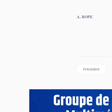
A. BOPE
Article précéd
Précédent