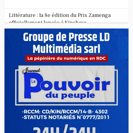
Littérature : la 8e édition du Prix Zamenga
officiellement lancée à Kinshasa
La 8e édition du concours littéraire « Prix Zamenga » a été
officiellement lancée ce mercredi 13 mai à Kinshasa, à
l’occa...
Mai 13, 2026
Nord-Kivu : le député Crispin Mbindule dans le
collimateur de l’ANR
Le député national Crispin Mbindule, également président du
conseil d’administration du Cadastre minier, fait l’objet d’un...
Mai 13, 2026