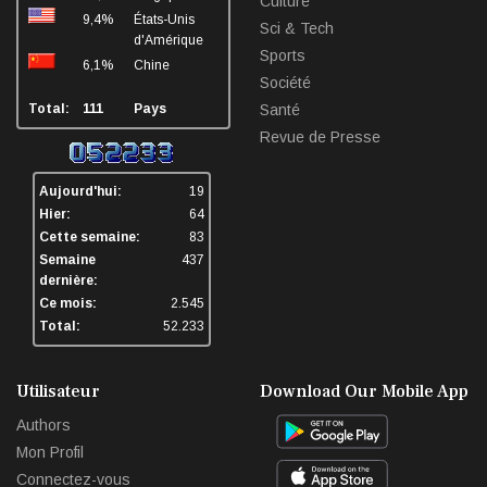
Culture
9,4%
États-Unis
Sci & Tech
d'Amérique
Sports
6,1%
Chine
Société
Total:
111
Pays
Santé
Revue de Presse
Aujourd'hui:
19
Hier:
64
Cette semaine:
83
Semaine
437
dernière:
Ce mois:
2.545
Total:
52.233
Utilisateur
Download Our Mobile App
Authors
Mon Profil
Connectez-vous