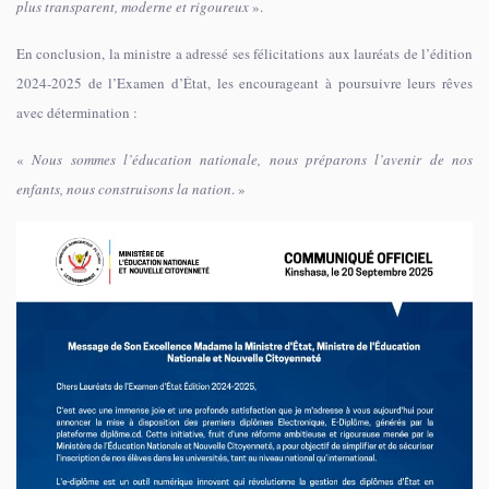
plus transparent, moderne et rigoureux
».
En conclusion, la ministre a adressé ses félicitations aux lauréats de l’édition
2024-2025 de l’Examen d’État, les encourageant à poursuivre leurs rêves
avec détermination :
«
Nous sommes l’éducation nationale, nous préparons l’avenir de nos
enfants, nous construisons la nation
. »