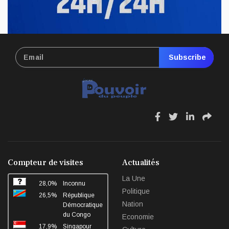
Subscribe
fa
fa
fa
fa
fa-
fa-
fa-
fa-
facebook
twitter
linkedin
sha
Compteur de visites
Actualités
La Une
28,0%
Inconnu
Politique
26,5%
République
Nation
Démocratique
du Congo
Economie
17,9%
Singapour