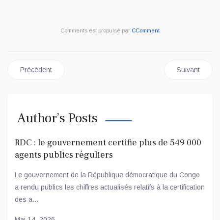
Comments est propulsé par
CComment
Article précédent : RTNC : UN CAS SUSPECT DE VARIOLE
Article sui
Précédent
Suivant
Author’s Posts
RDC : le gouvernement certifie plus de 549 000
agents publics réguliers
Le gouvernement de la République démocratique du Congo
a rendu publics les chiffres actualisés relatifs à la certification
des a...
Mai 14, 2026