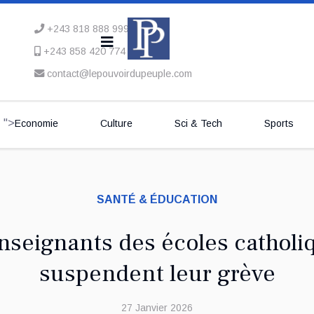
+243 818 888 999
+243 858 420 774
contact@lepouvoirdupeuple.com
">
Economie
Culture
Sci & Tech
Sports
SANTÉ & ÉDUCATION
enseignants des écoles catholiq
suspendent leur grève
27 Janvier 2026