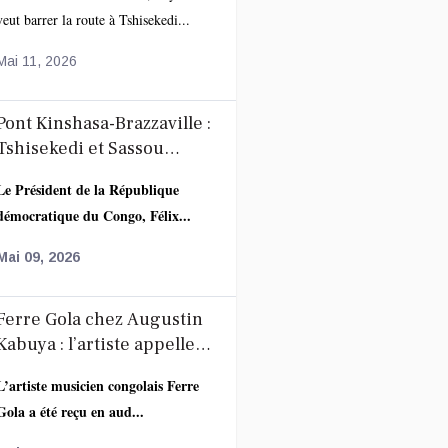
veut barrer la route à Tshisekedi...
Mai 11, 2026
Pont Kinshasa-Brazzaville :
Tshisekedi et Sassou
accélèrent la coopération
Le Président de la République
autour du projet route-rail
démocratique du Congo, Félix...
Mai 09, 2026
Ferre Gola chez Augustin
Kabuya : l’artiste appelle
ses fans au calme après
L’artiste musicien congolais Ferre
l’annonce de la décoration
Gola a été reçu en aud...
de Fally Ipupa