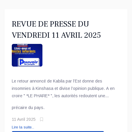
REVUE DE PRESSE DU
VENDREDI 11 AVRIL 2025
Le retour annoncé de Kabila par l’Est donne des
insomnies à Kinshasa et divise l’opinion publique. A en
croire " *LE PHARE* ", les autorités redoutent une
instrumentalisation de la rébellion à des fins de pouvoir.
précaire du pays.
Pour l’heure, Kinshasa garde un œil sur Doha et un
autre sur Goma, conscient que le retour de l’ancien
11 Avril 2025
président pourrait faire basculer l’équilibre
Lire la suite...