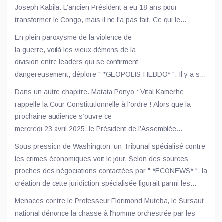
Joseph Kabila. L'ancien Président a eu 18 ans pour
transformer le Congo, mais il ne l'a pas fait. Ce qui le
préoccupe est d'avoir à la tête du pays, une femme ou un
En plein paroxysme de la violence de
homme capable de protéger ses intérêts économiques et
la guerre, voilà les vieux démons de la
financiers de plus en plus nombreux à travers notre pays. Le
division entre leaders qui se confirment
Président Kabila est principalement un homme d'affaires
dangereusement, déplore " *GEOPOLIS-HEBDO* ". Il y a six
qu'un leader politique motivé par le bien du Congo ou des
ans pourtant, la formidable passation civilisée du pouvoir
Dans un autre chapitre. Matata Ponyo : Vital Kamerhe
Congolais.
entre un Joseph Kabila, président sortant et un Félix
rappelle la Cour Constitutionnelle à l'ordre ! Alors que la
Tshisekedi, président élu laissait penser que la RDC
prochaine audience s’ouvre ce
inaugurait une ère nouvelle. Mais la bonne entente et l'idylle
mercredi 23 avril 2025, le Président de l’Assemblée
n'avaient duré que quelques mois, laissant place à la
Nationale, Vital Kamerhe, cité par " *LA PROSPÉRITÉ* ",
Sous pression de Washington, un Tribunal spécialisé contre
méfiance, la suspicion, et maintenant quasiment la
monte au créneau pour défendre l’immunité parlementaire de
les crimes économiques voit le jour. Selon des sources
confrontation.
Matata, s’opposant frontalement à la Cour Constitutionnelle,
proches des négociations contactées par " *ECONEWS* ", la
Cette malheureuse tournure de l'histoire rappelle que
dirigée par Dieudonné Kamuleta.
création de cette juridiction spécialisée figurait parmi les
l'Afrique n'a pas fini avec les démons de suspicion entre
préalables posés par les États-Unis pour finaliser un
présidents prédécesseurs et successeurs.
Menaces contre le Professeur Florimond Muteba, le Sursaut
partenariat où Washington apporterait un appui sécuritaire à
national dénonce la chasse à l'homme orchestrée par les
la RDC en échange d’un accès privilégié à ses minerais