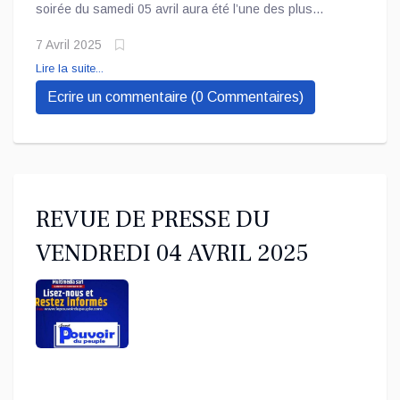
soirée du samedi 05 avril aura été l’une des plus
cauchemardesques pour les Kinois. Principalement, les
7 Avril 2025
habitants du district de la Tshangu, dans la partie Est
Lire la suite...
de la capitale. Il s’agit des inondations que d’aucuns
Ecrire un commentaire (0 Commentaires)
considèrent comme les plus spectaculaires de l’histoire
de l'ex-Léopoldville.
REVUE DE PRESSE DU
VENDREDI 04 AVRIL 2025