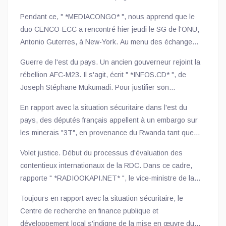
Sanders, Secrétaire d’État adjointe pour les Affaires
Pendant ce, " *MEDIACONGO* ", nous apprend que le
africaines, et de Dan Dunham, directeur du Conseil
duo CENCO-ECC a rencontré hier jeudi le SG de l'ONU,
national de sécurité pour l’Afrique.
Antonio Guterres, à New-York. Au menu des échanges,
le plan de sortie de crise, communément appelé « Pacte
Guerre de l'est du pays. Un ancien gouverneur rejoint la
social pour la paix », en RDC. D'après ce média en
rébellion AFC-M23. Il s'agit, écrit " *INFOS.CD* ", de
ligne, les pères de l'église ont sollicité
Joseph Stéphane Mukumadi. Pour justifier son
l'accompagnement de l'ONU dans cette démarche afin
adhésion, l'ancien gouverneur de la province du
de mettre en place des mesures drastiques pour la
En rapport avec la situation sécuritaire dans l'est du
Sankuru a accusé l’actuelle classe politique de
restauration de la paix dans la partie Est du pays.
pays, des députés français appellent à un embargo sur
maintenir le pays dans une crise permanente et d’avoir
les minerais "3T", en provenance du Rwanda tant que
pris en otage les institutions.
ses troupes resteront sur le sol congolais. Enregistrée
Volet justice. Début du processus d'évaluation des
le 28 mars 2025, la proposition consultée par "
contentieux internationaux de la RDC. Dans ce cadre,
*ACTUALITE.CD* ", plaide notamment pour un embargo
rapporte " *RADIOOKAPI.NET* ", le vice-ministre de la
total sur les exportations de minerais dits "3T" (coltan,
Justice et Contentieux international, Samuel Mbemba, a
étain, tungstène) en provenance du Rwanda, la
Toujours en rapport avec la situation sécuritaire, le
séjourné à Paris, en France, du 30 mars au 2 avril, pour
suspension des accords économiques et de défense
Centre de recherche en finance publique et
la première étape de cette campagne.
avec Kigali, ainsi que le gel de l’aide budgétaire directe
développement local s'indigne de la mise en œuvre du