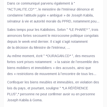
dirigé la RDC pendant 18 ans.
Dans ce communiqué parvenu également à "
*ACTUALITE.CD* ", le ministère de l'Intérieur dénonce et
condamne l’attitude jugée « ambiguë » de Joseph Kabila,
sénateur à vie et autorité morale du PPRD, notamment pour
n’avoir « jamais condamné l’occupation d’une partie du
Sales temps pour les Kabilistes. Selon " *LE PHARE* ", trois
territoire national par l’armée rwandaise et ses supplétifs du
annonces fortes secouent le microcosme politique congolais
M23/AFC », ni dans ses prises de parole, ni à l’occasion de
depuis le week-end dernier. Il s’agit s'agit notamment
son récent retour à Goma, une ville sous contrôle rebelle.
de la décision du Ministre de l'intérieur,
Jacquemain Shabani, interdisant au PPRD...
Au même moment, écrit " *OURAGAN.CD* ", des mesures
fortes sont prises notamment : « la saisie de l’ensemble des
biens mobiliers et immobiliers » des accusés, ainsi que
des « restrictions de mouvement à l’encontre de tous les
membres et responsables du tandem PPRD-FCC impliqués
Confisquer les biens meubles et immeubles, en violation des
».
lois du pays, et pourtant, souligne " *LA RÉFÉRENCE
PLUS",* personne ne peut confirmer avoir vu en personne
Joseph Kabila à Goma.