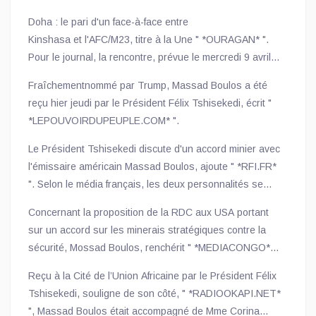
Doha : le pari d'un face-à-face entre
Kinshasa et l'AFC/M23, titre à la Une " *OURAGAN* ".
Pour le journal, la rencontre, prévue le mercredi 9 avril à
Doha, ouvre une brèche vers un cessez-le-feu durable.
Fraîchementnommé par Trump, Massad Boulos a été
Pour la première fois depuis l'éruption du conflit dans
reçu hier jeudi par le Président Félix Tshisekedi, écrit "
l'est de la RDC, le gouvernement congolais et la
*LEPOUVOIRDUPEUPLE.COM* ".
rébellion
de l'AFC/M23, appuyée par le Rwanda, s'apprêtent à
Le Président Tshisekedi discute d'un accord minier avec
engager des pourparlers directs. L'initiative du Qatar
l'émissaire américain Massad Boulos, ajoute " *RFI.FR*
intervient après des mois de combats acharnés et des
". Selon le média français, les deux personnalités se
déplacements massifs de populations.
sont rencontrées hier jeudi à Kinshasa. Pour les
Concernant la proposition de la RDC aux USA portant
Américains, c'est un accès aux ressources contre une
sur un accord sur les minerais stratégiques contre la
aide à la sécurité. Du côté de Kinshasa, on mise surtout
sécurité, Mossad Boulos, renchérit " *MEDIACONGO* ",
sur l'influence des États-Unis pour mettre fin au conflit
a expliqué qu'un compromis a été trouvé avec le
qui secoue l'est du pays où l'armée est aux prises avec
Reçu à la Cité de l’Union Africaine par le Président Félix
président Tshisekedi sur la voie à suivre pour
le groupe M23, soutenu par le Rwanda.
Tshisekedi, souligne de son côté, " *RADIOOKAPI.NET*
l'élaboration de ce partenariat.
", Massad Boulos était accompagné de Mme Corina