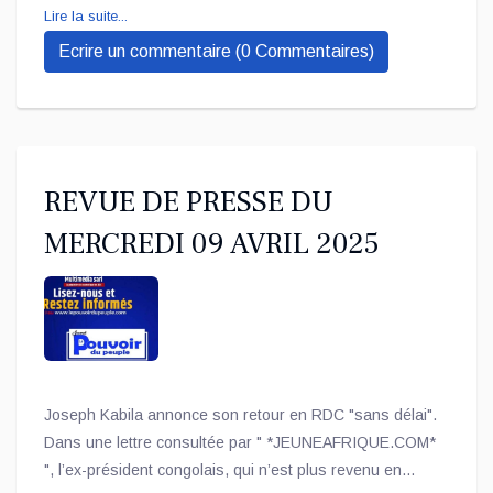
Lire la suite...
semaine dernière. Mais elle n'a donné lieu à aucune
Ecrire un commentaire (0 Commentaires)
communication officielle. Le Qatar laisse planer le
mystère sur cette médiation.
REVUE DE PRESSE DU
MERCREDI 09 AVRIL 2025
Joseph Kabila annonce son retour en RDC "sans délai".
Dans une lettre consultée par " *JEUNEAFRIQUE.COM*
", l’ex-président congolais, qui n’est plus revenu en