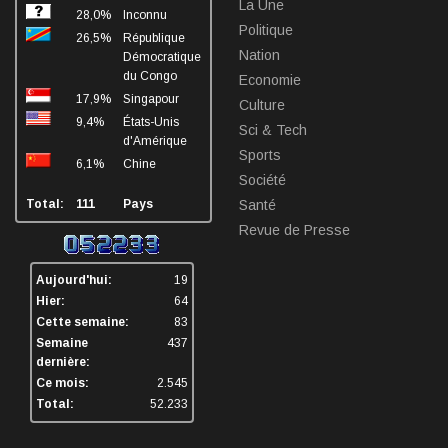
La Une
28,0%
Inconnu
Politique
26,5%
République
Nation
Démocratique
du Congo
Economie
17,9%
Singapour
Culture
9,4%
États-Unis
Sci & Tech
d'Amérique
Sports
6,1%
Chine
Société
Total:
111
Pays
Santé
Revue de Presse
Aujourd'hui:
19
Hier:
64
Cette semaine:
83
Semaine
437
dernière:
Ce mois:
2.545
Total:
52.233