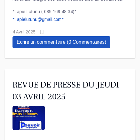
défis aux conséquences incalculables pour la
Sud au Stade des Martyrs et la Mauritanie à Nouakchott
mégapole.
*Tapie Lutunu ( 089 169 48 34)*
lors de la 5è et 6è journée des éliminatoires pour le
*
Tapielutunu@gmail.com
*
mondial 2026, les Léopards restent immobiles au
classement du mois en cours.
4 Avril 2025
Ecrire un commentaire (0 Commentaires)
REVUE DE PRESSE DU JEUDI
03 AVRIL 2025