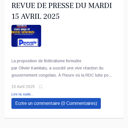
REVUE DE PRESSE DU MARDI
15 AVRIL 2025
La proposition de fédéralisme formulée
par Olivier Kamitatu, a suscité une vive réaction du
gouvernement congolais. À l'heure où la RDC lutte pour
préserver son unité face aux menaces sécuritaires,
15 Avril 2025
Patrick Muyaya, porte-parole du gouvernement, relayé
Lire la suite...
par " *INFOS27* ", a dénoncé une initiative "indécente"
Ecrire un commentaire (0 Commentaires)
et "malveillante"