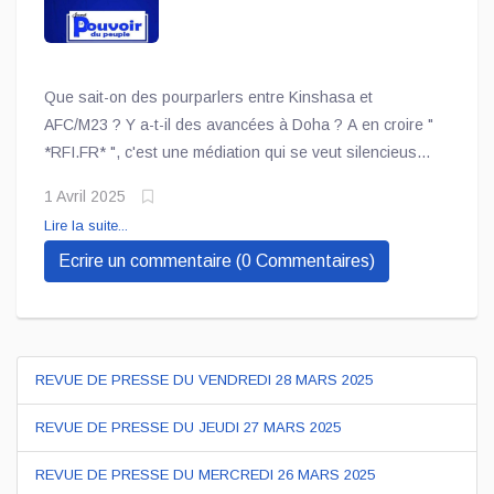
Que sait-on des pourparlers entre Kinshasa et
AFC/M23 ? Y a-t-il des avancées à Doha ? A en croire "
*RFI.FR* ", c'est une médiation qui se veut silencieuse,
discrète. Le Qatar, qui abrite depuis une semaine des
1 Avril 2025
pourparlers entre les délégations de Kinshasa et de
Lire la suite...
l’AFC/M23, tient à garder le contrôle sur la
Ecrire un commentaire (0 Commentaires)
communication.
REVUE DE PRESSE DU VENDREDI 28 MARS 2025
REVUE DE PRESSE DU JEUDI 27 MARS 2025
REVUE DE PRESSE DU MERCREDI 26 MARS 2025