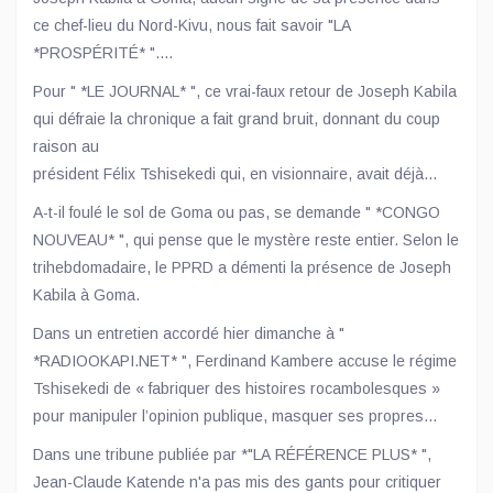
moindres. Le tabloïd en veut pour preuve, le
ce chef-lieu du Nord-Kivu, nous fait savoir "LA
retour annoncé de l’ancien chef de l’Etat devenu sénateur à
*PROSPÉRITÉ* ".
vie, Joseph Kabila.
Pourtant, certaines sources,dont
Pour " *LE JOURNAL* ", ce vrai-faux retour de Joseph Kabila
notamment quelques proches de l’ancien Chef de l’Etat, en
qui défraie la chronique a fait grand bruit, donnant du coup
l’occurrence, son particulier Kikaya Bin Karubi, l’Afc/M23
raison au
ainsi que le relai des médias occidentaux, ont confirmé cette
président Félix Tshisekedi qui, en visionnaire, avait déjà
information.
révélé que son prédécesseur était entrain de préparer une
A-t-il foulé le sol de Goma ou pas, se demande " *CONGO
insurrection pour déstabiliser les institutions du pays.
NOUVEAU* ", qui pense que le mystère reste entier. Selon le
trihebdomadaire, le PPRD a démenti la présence de Joseph
Kabila à Goma.
Dans un entretien accordé hier dimanche à "
*RADIOOKAPI.NET* ", Ferdinand Kambere accuse le régime
Tshisekedi de « fabriquer des histoires rocambolesques »
pour manipuler l’opinion publique, masquer ses propres
exactions et intimider l’opposition.
Dans une tribune publiée par *"LA RÉFÉRENCE PLUS* ",
Jean-Claude Katende n'a pas mis des gants pour critiquer