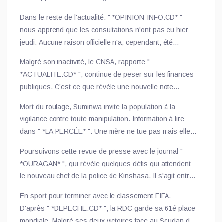
et de l’assistance militaire européenne au Rwanda.
doublement des salaires des militaires et policiers par le
Dans le reste de l'actualité. " *OPINION-INFO.CD* "
gouvernement sans passer par le parlement. Dans une
nous apprend que les consultations n'ont pas eu hier
interview accordée à " *7SUR7.CD* ", Valéry
jeudi. Aucune raison officielle n'a, cependant, été
Mandianga, coordonnateur national du CREFDL révèle
donnée aux professionnels des médias accrédités pour
plusieurs violations qui caractérisent la mise en
Malgré son inactivité, le CNSA, rapporte "
la couverture de ces consultations. Aucune suite n'a
application de cette décision
*ACTUALITE.CD* ", continue de peser sur les finances
pas non plus été donnée pour les journées de ce
publiques. C’est ce que révèle une nouvelle note
vendredi et samedi, déclarées chômées et payées par
d’analyse publiée par le centre de recherche Ebuteli, qui
le Gouvernement congolais
Mort du roulage, Suminwa invite la population à la
qualifie le CNSA d’« institution fantôme ».
vigilance contre toute manipulation. Information à lire
dans " *LA PERCÉE* ". Une mère ne tue pas mais elle
donne la vie a répliqué la Première Ministre, après avoir
Poursuivons cette revue de presse avec le journal "
appris avec un profond regret le décès du brigadier
*OURAGAN* ", qui révèle quelques défis qui attendent
Kabeya Fiston. Par ailleurs, elle invite la
le nouveau chef de la police de Kinshasa. Il s'agit entre
population à la vigilance contre toute manipulation, car
autres, Criminalité, phénomène Kuluna, braquage,
les enquêtes sont déjà en cours.
En sport pour terminer avec le classement FIFA.
enlèvement, embouteillages... Bankulu Kantu va devoir
D'après " *DEPECHE.CD* ", la RDC garde sa 61é place
faire face aux nombreux
mondiale. Malgré ses deux victoires face au Soudan du