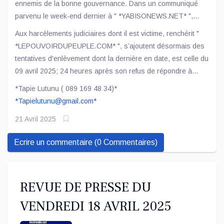
ennemis de la bonne gouvernance. Dans un communiqué
stratégiques.
parvenu le week-end dernier à " *YABISONEWS.NET* ",
l’organisation affirme que le professeur Muteba est victime
Aux harcèlements judiciaires dont il est victime, renchérit "
d’harcèlements judiciaires, mais aussi de tentatives
*LEPOUVOIRDUPEUPLE.COM* ", s’ajoutent désormais des
d’enlèvement...
tentatives d'enlèvement dont la dernière en date, est celle du
09 avril 2025; 24 heures après son refus de répondre à
l'invitation de participer aux consultations pour la mise en
*Tapie Lutunu ( 089 169 48 34)*
place d'un gouvernement dit "d'union nationale".
*
Tapielutunu@gmail.com
*
21 Avril 2025
Ecrire un commentaire (0 Commentaires)
REVUE DE PRESSE DU
VENDREDI 18 AVRIL 2025