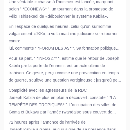
Une véritable « chasse à l’homme» est lancée, marquant,
selon " *ECONEWS* ", un tournant dans la promesse de
Félix Tshisekedi de «déboulonner le système Kabila».
En l’espace de quelques heures, celui qu’on surnomme
vulgairement «JKK», a vu la machine judiciaire se retourner
contre
lui, commente " *FORUM DES AS* ". Sa formation politique
suspendue et ses biens
Pour sa part, " *INFOS27* ", estime que le retour de Joseph
menacés de saisie. Un coup dur pour cette
Kabila par la porte de l'ennemi, est un acte ultime de
personnalité, longtemps resté taiseuse et invisible sur la
trahison. Ce geste, perçu comme une provocation en temps
scène politique nationale, mais influent dans les coulisses
de guerre, soulève une question vertigineuse : jusqu'où peut
du pouvoir.
aller la trahison d'un homme d'État ?
Complicité avec les agresseurs de la RDC
Joseph Kabila de plus en plus à découvert, constate " *LA
TEMPÊTE DES TROPIQUES* ". L’occupation des villes de
Goma et Bukavu par l’armée rwandaise sous couvert de
ses supplétifs du M23, au terme des combats meurtrières a
72 heures après l’annonce de l'arrivée de
bénéficié de quelques complicités internes et non des
Joseph Kabila à Goma, aucun signe de sa présence dans