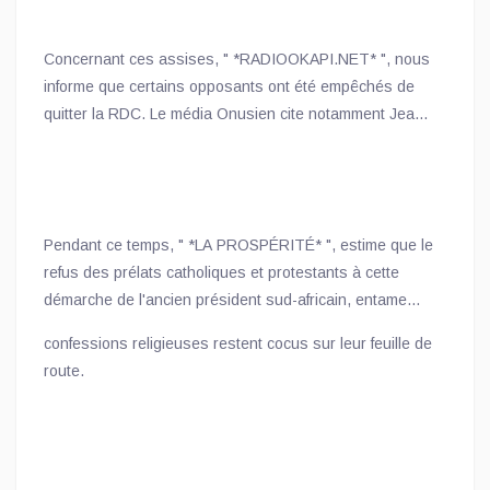
Concernant ces assises, " *RADIOOKAPI.NET* ", nous
informe que certains opposants ont été empêchés de
quitter la RDC. Le média Onusien cite notamment Jean-
Marc Kabund et les délégués du parti de Matata Ponyo.
Pendant ce temps, " *LA PROSPÉRITÉ* ", estime que le
refus des prélats catholiques et protestants à cette
démarche de l'ancien président sud-africain, entame
même la crédibilité de ce forum. Les
confessions religieuses restent cocus sur leur feuille de
route.