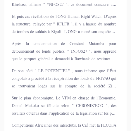
Kinshasa, affirme " *NFOS27 ", ce document consacre une
raison de la grave dégradation sécuritaire.
reconnaissance internationale claire : il ne s'agit pas d'une
Et puis ces révélations de l'ONG Human Right Watch. D'après
rébellion interne mais bien d'un conflit armé transfrontalier,
la structure, relayée par " RFI.FR ", il y a hausse du nombre
alimenté par la présence avérée de troupes rwandaises.
de tombes de soldats à Kigali. L’ONG a mené son enquête au
cimetière militaire de Kanombe, à Kigali. Elle a constaté que
Après la condamnation de Constant Mutamba pour
le nombre de soldats enterrés augmente bien plus rapidement
détournement de fonds publics, " INFOS27 ", nous apprend
que d’ordinaire, depuis la résurgence du M23, il y a trois ans,
que le parquet général a demandé à Rawbank de restituer les
et notamment depuis l'intensification du conflit, en janvier
19,9 millions de dollars du FRIVAO, transférés sur ordre de
dernier. Une enquête qualifiée, par le Rwanda, de
De son côté, ' LE POTENTIEL" , nous informe que l''État
l'ex-ministre de la Justice vers la société Zion Construction.
« malhonnête » et « macabre ».
congolais a procédé à la récupération des fonds du FRIVAO qui
Une démarche qui concrétise l'exécution du verdict et souligne
se trouvaient logés sur le compte de la société Zion
la volonté de la justice congolaise de récupérer les ressources
Construction, ouvert à la Rawbank. Cette opération marque la
détournées.
Sur le plan économique. Le VPM en charge de l'Économie,
première exécution de la condamnation de celui que le journal
Daniel Mukoko se félicite selon " CHRONIK'ECO ", des
appelle "Opposant", Constant Mutamba, récemment sanctionné
résultats obtenus dans l’application de la législation sur les prix
par la justice.
et la concurrence. Grâce aux amendes transactionnelles
Compétitions Africaines des interclubs, la Caf met la FECOFA
infligées pour diverses infractions, le ministère de l’Economie