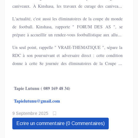
caniveaux. À Kinshasa, les travaux de curage des caniveaux
initiés par les autorités publiques suscitent à la fois satisfaction
L'actualité, c'est aussi les éliminatoires de la coupe du monde
et inquiétude parmi les habitants. Si les Kinois saluent cette
de football. Kinshasa, rapporte " FORUM DES AS ", se
initiative visant à prévenir les inondations à l'approche de la
prépare à accueillir un rendez-vous footballistique aux allures
saison des pluies, beaucoup déplorent la non-évacuation des
de finale. Ce mardi 9 septembre, les Léopards de la RDC
sables et déchets extraits, entassés sur la voie publique.
Un seul point, rappelle " VRAIE-THEMATIQUE ", sépare la
affrontent les Lions de la Teranga du Sénégal au Stade des
RDC à son poursuivant et adversaire direct : cette condition
Martyrs, dans un duel qui pourrait sceller le destin du groupe
donne à cette 8e journée des éliminatoires de la Coupe du
B des éliminatoires de la Coupe du monde 2026.
Monde, la saveur d'une finale africaine. Selon des nombreux
analystes sportifs, c'est le match le plus attendu de cette
campagne, dans la zone africaine.
Tapie Lutunu ( 089 169 48 34)
Tapielutunu@gmail.com
9 Septembre 2025
Ecrire un commentaire (0 Commentaires)