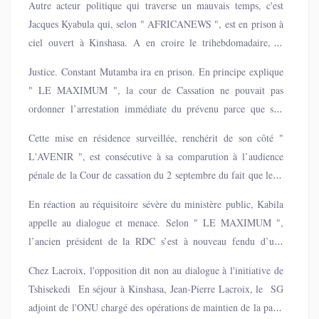
Autre acteur politique qui traverse un mauvais temps, c'est
Jacques Kyabula qui, selon " AFRICANEWS ", est en prison à
ciel ouvert à Kinshasa. A en croire le trihebdomadaire, le
gouverneur du Haut-Katanga, se retrouve dans une situation
Justice. Constant Mutamba ira en prison. En principe explique
délicate depuis son arrivée dans la capitale le 28 juillet. Plus
" LE MAXIMUM ", la cour de Cassation ne pouvait pas
d’un mois s'est écoulé sans qu’il ne retourne à son poste,
ordonner l’arrestation immédiate du prévenu parce que son
suscitant de nombreuses interrogations quant à son avenir.
arrêt, étant insusceptible des voies de recours, est exécutoire.
Cette mise en résidence surveillée, renchérit de son côté "
Elle s’est donc limitée à son verdict de condamnation du
L'AVENIR ", est consécutive à sa comparution à l’audience
prévenu. Donc, en attendant que le ministère public
pénale de la Cour de cassation du 2 septembre du fait que ledit
accomplisse les diligences adéquates pour faire exécuter la
prévenu se trouve en liberté.
peine prononcée par la Cour au lieu prévu par la loi, c’est-à-
En réaction au réquisitoire sévère du ministère public, Kabila
dire la prison, le condamné demeure encore sous le régime de
appelle au dialogue et menace. Selon " LE MAXIMUM ",
la détention préventive dans une résidence surveillée à
l’ancien président de la RDC s’est à nouveau fendu d’une
déterminer par l’organe d’exécution de la peine, en
communication média- tique le 2 septembre dernier. Pour
Chez Lacroix, l'opposition dit non au dialogue à l'initiative de
l’occurrence le parquet et, tenez bien, aux frais de ce dernier.
présenter ce qui ressemble à des moyens de défense face aux
Tshisekedi En séjour à Kinshasa, Jean-Pierre Lacroix, le SG
accusations portées contre lui par le parquet militaire et accuser
adjoint de l'ONU chargé des opérations de maintien de la paix,
son successeur de tous les maux qui rongent le pays. Dans le