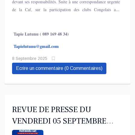
devant ses responsabilités. Suite à une correspondance urgente
nationale a réalisé 5 milliards de francs congolais, un niveau
de la Caf, sur la participation des clubs Congolais aux
sans précédent. Selon les chiffres officiels fournis par les
compétitions interclubs, la FECOFA, rapporte " OPINION-
experts du ministère de l’Economie nationale, ce montant
INFO.CD ", a convoqué ce lundi une réunion de concertation
représente près de sept fois les recettes de 2024 et plus de seize
avec la Linafoot et les présidents des clubs de Ligue.
Tapie Lutunu ( 089 169 48 34)
fois celles de 2023.
Tapielutunu@gmail.com
8 Septembre 2025
Ecrire un commentaire (0 Commentaires)
REVUE DE PRESSE DU
VENDREDI 05 SEPTEMBRE
2025