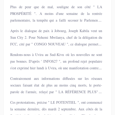
petit lait et dormir très paisiblement sur leurs lauriers.
Plus de peur que de mal, souligne de son côté " LA
PROSPÉRITÉ ". A moins d'une semaine de la rentrée
parlementaire, la tempête qui a failli secouer le Parlement a
vite été maitrisée. L’ordre a été rétabli au moment où certains
Après le dialogue de paix à Jobourg, Joseph Kabila veut un
politiciens, en mal de repositionnement, écrit le tabloïd, ont
Sun City 2. Pour Nehemi Mwilanya, chef de la délégation du
cherché à en faire leurs choux gras. L'issue de la
FCC, cité par " CONGO NOUVEAU ", ce dialogue permettra
rencontr interinstitutionnell a permis de rassurer les différentes
d’évaluer le pacte républicain et voir comment le réparer.
parties et surtout, de calmer les esprits surchauffés.
Rendons-nous à Uvira au Sud-Kivu où les nouvelles ne sont
pas bonnes. D'après ' INFOS27 ", un profond rejet populaire
s'est exprimé hier lundi à Uvira, où une manifestation contre la
nomination du général Olivier Gasita a viré au drame. À
Contrairement aux informations diffusées sur les réseaux
l'appel des Wazalendo et de la société civile, des milliers de
sociaux faisant état de plus au moins cinq morts, le porte-
manifestants sont descendus dans la rue pour dénoncer une
parole de l'armée, relayé par " LA RÉFÉRENCE PLUS", a
nomination jugée controversée.
précisé que le bilan officiel fait état d'un enfant tué par balle
Ces protestations, précise " LE POTENTIEL ", ont commencé
perdue et de neuf blessés, dont quatre militaires
la semaine dernière, dès mardi 2 septembre. Aux côtés de la