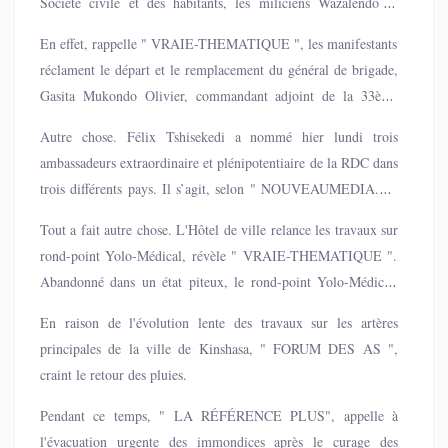
Société civile et des habitants, les miliciens Wazalendo se
trouvent en première ligne de cette mobilisation.
En effet, rappelle " VRAIE-THEMATIQUE ", les manifestants
réclament le départ et le remplacement du général de brigade,
Gasita Mukondo Olivier, commandant adjoint de la 33ème
région militaire TaskForce, en charge des opérations et
Autre chose. Félix Tshisekedi a nommé hier lundi trois
renseignements, affecté à Uvira. Ce nouveau commandant des
ambassadeurs extraordinaire et plénipotentiaire de la RDC dans
opérations est soupçonné par la société civile et les Wazalendo"
trois différents pays. Il s’agit, selon " NOUVEAUMEDIA.CD
d'être un agent double face au service du Rwanda et d'avoir
", de Mutombo Kambila Patrick nommé ambassadeur
joué un rôle déterminant dans la prise de Bukavu par ce groupe
Tout a fait autre chose. L'Hôtel de ville relance les travaux sur
extraordinaire et plénipotentiaire auprès de Botswana,
armé en février 2025 ".
rond-point Yolo-Médical, révèle " VRAIE-THEMATIQUE ".
NeMuleba Mukaji auprès de Chypre et Tshiala Tshisuku
Abandonné dans un état piteux, le rond-point Yolo-Médical,
Auprès de Portugal.
situé entre les communes de Limete et Kalamu, est en plein
En raison de l'évolution lente des travaux sur les artères
réhabilitation depuis quelques jours.
principales de la ville de Kinshasa, " FORUM DES AS ",
craint le retour des pluies.
Pendant ce temps, " LA RÉFÉRENCE PLUS", appelle à
l'évacuation urgente des immondices après le curage des