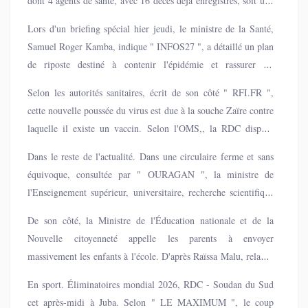
dont 4 agents de santé, avec 16 décès déjà enregistrés, soit une
létalité provisoire de 57%.
Lors d'un briefing spécial hier jeudi, le ministre de la Santé,
Samuel Roger Kamba, indique " INFOS27 ", a détaillé un plan
de riposte destiné à contenir l'épidémie et rassurer les
populations.
Selon les autorités sanitaires, écrit de son côté " RFI.FR ",
cette nouvelle poussée du virus est due à la souche Zaïre contre
laquelle il existe un vaccin. Selon l'OMS,, la RDC dispose
actuellement d’un stock de 2 000 doses « prépositionnées à
Dans le reste de l'actualité. Dans une circulaire ferme et sans
Kinshasa » et qui doivent être acheminées au Kasaï.
équivoque, consultée par " OURAGAN ", la ministre de
l'Enseignement supérieur, universitaire, recherche scientifique
et innovations, Marie-Thérèse Sombo, a redessiné le calendrier
De son côté, la Ministre de l'Éducation nationale et de la
académique. La clôture officielle de l'année 2024-
Nouvelle citoyenneté appelle les parents à envoyer
2025, initialement fixée au 6 septembre, est désormais reportée
massivement les enfants à l'école. D'après Raïssa Malu, relayée
au 13 septembre 2025, ultime échéance au-delà de laquelle
par " CONGO NOUVEAU ", les parents ont intérêt à envoyer
aucune cérémonie ne sera tolérée
En sport. Éliminatoires mondial 2026, RDC - Soudan du Sud
les enfants à l'école parce que les enseignants ont déjà
cet après-midi à Juba. Selon " LE MAXIMUM ", le coup