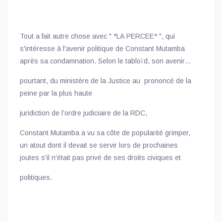
République et la Première ministre. Il échangera
également avec des représentants des partis
d’opposition et des confessions religieuses sur les
Tout a fait autre chose avec " *LA PERCEE* ", qui
évolutions récentes du contexte politique et sécuritaire,
s'intéresse à l'avenir politique de Constant Mutamba
ainsi que sur les activités de la MONUSCO.
après sa condamnation. Selon le tabloïd, son avenir
politique est, selon plusieurs analystes,
pourtant, du ministère de la Justice au prononcé de la
grandement compromis. Et
peine par la plus haute
juridiction de l’ordre judiciaire de la RDC,
Constant Mutamba a vu sa côte de popularité grimper,
un atout dont il devait se servir lors de prochaines
joutes s'il n'était pas privé de ses droits civiques et
politiques.