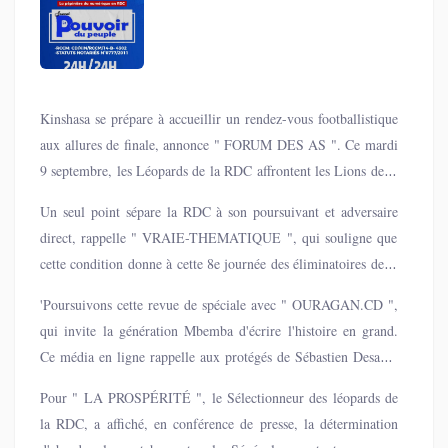
Kinshasa se prépare à accueillir un rendez-vous footballistique
aux allures de finale, annonce " FORUM DES AS ". Ce mardi
9 septembre, les Léopards de la RDC affrontent les Lions de la
Teranga du Sénégal au Stade des Martyrs, dans un duel qui
Un seul point sépare la RDC à son poursuivant et adversaire
pourrait sceller le destin du groupe B des éliminatoires de la
direct, rappelle " VRAIE-THEMATIQUE ", qui souligne que
Coupe du monde 2026.
cette condition donne à cette 8e journée des éliminatoires de la
Coupe du Monde, la saveur d'une finale africaine. Selon des
'Poursuivons cette revue de spéciale avec " OURAGAN.CD ",
nombreux analystes sportifs, c'est le match le plus attendu de
qui invite la génération Mbemba d'écrire l'histoire en grand.
cette campagne, dans la zone africaine.
Ce média en ligne rappelle aux protégés de Sébastien Desabre
qu'il ne s'agira pas d’une rencontre ordinaire. C’est une guerre
Pour " LA PROSPÉRITÉ ", le Sélectionneur des léopards de
de territoire. Une lutte de statut. Une véritable finale avant
la RDC, a affiché, en conférence de presse, la détermination
l’heure.