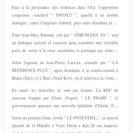
rapporte " OURAGAN ", a rencontré hier jeudi, plusieurs
même temps, il lance un appel au dialogue en brandissant des
Face à la persistance des violences dans l'Est, l'opposition
figures majeures de l'opposition congolaise. Outre la situation
menaces contre son pays et la région.
congolaise, renchérit " INFOS27 ", appelle à un double
sécuritaire, le dialogue intercongolais a focalisé les échanges
dialogue : entre Congolais d'abord, puis entre Kinshasa et ses
entre le diplomate onusien et les acteurs politiques.
voisins, en particulier l'Ouganda.
Pour Jean-Marc Kabund, cité par " FORUM DES AS ", seul
un dialogue inclusif et concerté peut constituer une véritable
porte de sortie à la crise sécuritaire et politique qui mine la
RDC depuis deux décennies.
Selon l'agenda de Jean-Pierre Lacroix, consulté par " LA
RÉFÉRENCE PLUS ", après Kinshasa, il se rendra ensuite à
Bunia (Ituri) et à Beni (Nord-Kivu, où il achèvera sa visite le
dimanche 7 septembre, mais, comme en mars dernier, il n'ira
En santé, les nouvelles ne sont pas bonnes. La RDC de
pas à Goma ni dans les zones contrôlées par l'AFC/M23, pour
nouveau frappée par Ebola. D'après " LE PHARE ", le
ne pas ajouter de la confusion.
gouvernement annonce une nouvelle épidémie d’Ebola. Elle
frappe la zone de santé de Bolape, dans la province du Kasaï.
Selon un premier bilan, révèle " LE POTENTIEL ", ce nouvel
épisode de la Maladie à Virus Ebola a déjà 28 cas suspects,