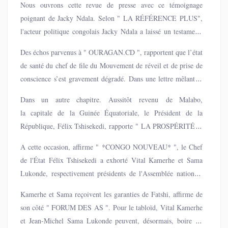
Nous ouvrons cette revue de presse avec ce témoignage
poignant de Jacky Ndala. Selon " LA RÉFÉRENCE PLUS",
l'acteur politique congolais Jacky Ndala a laissé un testament,
après plusieurs refus de sa liberté provisoire, en raison de son
Des échos parvenus à " OURAGAN.CD ", rapportent que l’état
état de santé, au Centre pénitentiaire et de rééducation de
de santé du chef de file du Mouvement de réveil et de prise de
Kinshasa, ex- prison centrale de Makala. L'ancien chroniqueur
conscience s’est gravement dégradé. Dans une lettre mêlant la
de musique s'est dit affaibli par la maladie, après avoir tenu
colère et tristesse, l’opposant affirme avoir abordé toutes les
pendant trois mois, et se voit déjà comme un homme mort,
Dans un autre chapitre. Aussitôt revenu de Malabo,
démarches nécessaires afin d’obtenir son évacuation vers une
malgré qu'il respire encore.
la capitale de la Guinée Équatoriale, le Président de la
institution sanitaire plus outillée, mais sans succès.
République, Félix Tshisekedi, rapporte " LA PROSPÉRITÉ ",
a tenu hier lundi à la cité de l'Union Africaine, la réunion
A cette occasion, affirme " *CONGO NOUVEAU* ", le Chef
interinstitutionnelle avec le président de
de l'État Félix Tshisekedi a exhorté Vital Kamerhe et Sama
l’Assemblée nationale, Vital Kamerhe, son
Lukonde, respectivement présidents de l'Assemblée nationale
homologue du Sénat, Jean-Michel Sama Lukonde, la Première
et du sénat, à assurer une rentrée parlementaire sereine.
ministre, Judith Suminwa et le Président du Conseil supérieur
Kamerhe et Sama reçoivent les garanties de Fatshi, affirme de
de la magistrature Dieudonné Kamuleta.
son côté " FORUM DES AS ". Pour le tabloïd, Vital Kamerhe
et Jean-Michel Sama Lukonde peuvent, désormais, boire du