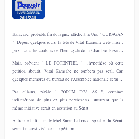
Kamerhe, probable fin de règne, affiche à la Une " OURAGAN
". Depuis quelques jours, la tête de Vital Kamerhe a été mise à
prix. Dans les couloirs de l'hémicycle de la Chambre basse du
Parlement, des dollars américains circuleraient pour faire
Mais, prévient " LE POTENTIEL ", l'hypothèse où cette
éjecter le leader UNC du perchoir.
pétition aboutit, Vital Kamerhe ne tombera pas seul. Car,
quelques membres du bureau de l'Assemblée nationale seraient
également visés par les pétitionnaires. A la rentrée
Par ailleurs, révèle " FORUM DES AS ", certaines
parlementaire de septembre 2025, les choses vont se préciser.
indiscrétions de plus en plus persistantes, susurrent que la
même initiative serait en gestation au Sénat.
Autrement dit, Jean-Michel Sama Lukonde, speaker du Sénat,
serait lui aussi visé par une pétition.