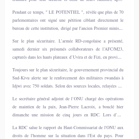
concordants, des opérations menées par les services de
avoir été notamment contraints de livrer les mots de passe de
renseignement, appuyés par des agents en uniforme et en civil,
Pendant ce temps, " LE POTENTIEL ", révèle que plus de 70
leurs téléphones.
ont ciblé aussi bien les parlementaires favorables à la
parlementaires ont signé une pétition ciblant directement le
destitution du bureau Kamerhe que ceux ayant manifesté leur
bureau de cette institution, dirigé par l'ancien Premier ministre
soutien à son maintien.
Jean-Michel Sama Lukonde. Les signataires dénoncent une
Sur le plan sécuritaire. L’armée RD-congolaise a présenté,
gestion floue et des dysfonctionnements majeurs.
samedi dernier six présumés collaborateurs de l’AFC/M23,
capturés dans les hauts plateaux d’Uvira et de Fizi, en province
du Sud-Kivu. Lors de cette présentation, indique "
Toujours sur le plan sécuritaire, le gouvernement provincial du
AFRICANEWS ", le porte-parole des FARDC-, le Général-
Sud-Kivu alerte sur le renforcement des militaires rwandais à
major Sylvain Ekenge, a précisé que ces arrestations avaient eu
Idjwi avec 750 soldats. Selon des sources locales, relayées par
lieu dans ces zones stratégiques, régulièrement secouées par les
" RADIOOKAPI.NET ", l’incursion a débuté dans la nuit du 3
affrontements.
Le secrétaire général adjoint de l’ONU chargé des opérations
septembre, lorsque deux bateaux et deux hors-bords remplis de
de maintien de la paix, Jean-Pierre Lacroix, a bouclé hier
soldats ont accosté dans la zone. Ces troupes, munies de
dimanche une mission de cinq jours en RDC. Lors d’une
munitions et d’armes à feu, auraient procédé à l’arrestation de
conférence de presse à Beni, " RFI.FR ", affirme qu'il a
pêcheurs et de témoins de leur débarquement.
La RDC salue le rapport du Haut-Commissariat de l'ONU aux
dénoncé les entraves imposées par les insurgés à la Monusco,
droits de l'homme sur la situation dans l'Est du pays. Pour
dont les autorités congolaises ne réclament plus le retrait en