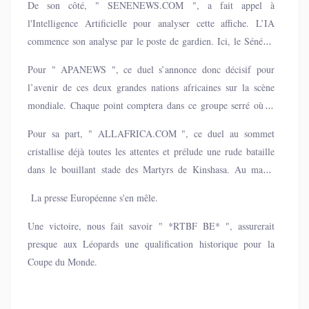
De son côté, " SENENEWS.COM ", a fait appel à
confrontations directes, ce sera le 13e duel entre les deux
l'Intelligence Artificielle pour analyser cette affiche. L’IA
équipes. Le Sénégal domine au nombre de victoires avec 5
commence son analyse par le poste de gardien. Ici, le Sénégal
succès contre 2 défaites, pour 5 matchs nuls.
possède un atout majeur avec Édouard Mendy, expérimenté et
Pour " APANEWS ", ce duel s’annonce donc décisif pour
régulier au haut niveau. La RDC, solide défensivement dans
l’avenir de ces deux grandes nations africaines sur la scène
son ensemble, n’affiche pas la même garantie individuelle. En
mondiale. Chaque point comptera dans ce groupe serré où la
défense, la balance s’équilibre. Le Sénégal s’appuie sur des
qualification directe est en jeu, renforçant l’intensité de cette
cadres comme Kalidou Koulibaly et Moussa Niakhate, habitués
Pour sa part, " ALLAFRICA.COM ", ce duel au sommet
opposition historique entre Sénégal et RDC
aux grandes compétitions, tandis que la RDC aligne des profils
cristallise déjà toutes les attentes et prélude une rude bataille
athlétiques et rugueux tels que Chancel Mbemba et Arthur
dans le bouillant stade des Martyrs de Kinshasa. Au match
Masuaku....
aller, rappelle ce média, la RD Congo avait, on le rappelle,
La presse Européenne s'en mêle.
réussi à arracher un nul de 1-1, aux derniers instants grâce au
nouvel entrant, Fiston Mayele Kalala.
Une victoire, nous fait savoir " *RTBF BE* ", assurerait
presque aux Léopards une qualification historique pour la
Coupe du Monde.