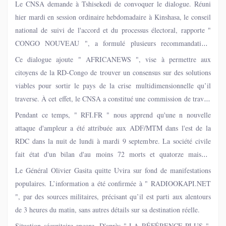
Le CNSA demande à Tshisekedi de convoquer le dialogue. Réuni
hier mardi en session ordinaire hebdomadaire à Kinshasa, le conseil
national de suivi de l'accord et du processus électoral, rapporte "
CONGO NOUVEAU ", a formulé plusieurs recommandations
concernant le dialogue national inclusif; la guerre à I'Est de la RDC
Ce dialogue ajoute " AFRICANEWS ", vise à permettre aux
et la situation préoccupante de Monsieur Jacky Ndala.
citoyens de la RD-Congo de trouver un consensus sur des solutions
viables pour sortir le pays de la crise multidimensionnelle qu’il
traverse. À cet effet, le CNSA a constitué une commission de travail
chargée d’examiner les modalités d’organisation et les thématiques à
Pendant ce temps, " RFI.FR " nous apprend qu'une n nouvelle
aborder lors de ce dialogue.
attaque d'ampleur a été attribuée aux ADF/MTM dans l'est de la
RDC dans la nuit de lundi à mardi 9 septembre. La société civile
fait état d'un bilan d'au moins 72 morts et quatorze maisons
incendiées.
Le Général Olivier Gasita quitte Uvira sur fond de manifestations
populaires. L’information a été confirmée à " RADIOOKAPI.NET
", par des sources militaires, précisant qu’il est parti aux alentours
de 3 heures du matin, sans autres détails sur sa destination réelle.
Situation sécuritaire encore. D'après " LA RÉFÉRENCE PLUS ",