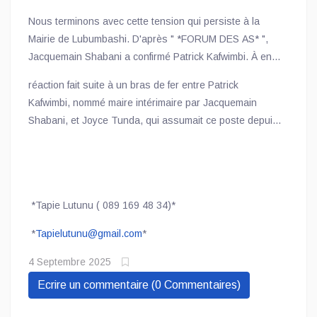
Nous terminons avec cette tension qui persiste à la
Mairie de Lubumbashi. D'après " *FORUM DES AS* ",
Jacquemain Shabani a confirmé Patrick Kafwimbi. À en
croire le ministre de l'intérieur, malgré l'ordonnance
réaction fait suite à un bras de fer entre Patrick
présidentielle et la décision de justice, l'installation des
Kafwimbi, nommé maire intérimaire par Jacquemain
maires rentre dans les attributions du ministère de
Shabani, et Joyce Tunda, qui assumait ce poste depuis
l'Intérieur sur fond de la relation de subordination qui les
le départ de Martin Kazembe.
lie étroitement. Cette
*Tapie Lutunu ( 089 169 48 34)*
*
Tapielutunu@gmail.com
*
4 Septembre 2025
Ecrire un commentaire (0 Commentaires)