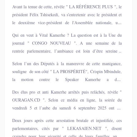
130 signatures de députés nationaux.
Avant la tenue de cette, révèle " LA RÉFÉRENCE PLUS ", le
président Félix Tshisekedi, va s'entretenir avec le président et
le deuxième vice-président de l'Assemblée nationale, une
rencontre dont certains qualifient de décisive pour l'avenir de
Qui en veut à Vital Kamerhe ? La question est à la Une du
la chambre basse du parlement, où un bras de fer politique
journal " CONGO NOUVEAU ". A une semaine de la
s'observe entre les deux personnalités.
rentrée parlementaire, l’ambiance est loin d’être sereine à
l’Assemblée nationale. A la base, explique le trihebdomadaire,
Selon l’un des Députés à la manœuvre de cette manigance,
une motion de défiance initiée par un groupe de députés à
souligne de son côté " LA PROSPÉRITÉ", Crispin Mbindule,
l’encontre de Vital Kamerhe, président de la Chambre basse du
la motion contre le Speaker Kamerhe a déjà
Parlement, et des autres membres du bureau.
été signée par plus de 130 députés nationaux.
Des élus pro et anti Kamerhe arrêtés puis relâchés, révèle "
OURAGAN.CD ". Selon ce média en ligne, la soirée du
vendredi 5 et l’aube du samedi 6 septembre 2025 ont été
marquées par des interpellations et libérations spectaculaires de
Deux jours après cette arrestation brutale et injustifiée, ces
députés nationaux appartenant aux deux courants opposés de la
parlementaires, cités par " LEKASAIEN.NET ", disent
majorité Union sacrée. Selon plusieurs témoignages
craindre pour leur sécurité et celle de leurs familles, après