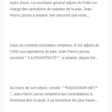
Autre chose. Le secrétaire général adjoint de l'ONU en
charge des opérations de maintien de la paix, Jean-
Pierre Lacroix a entamé, hier mercredi une visite
officielle en RDC ; laquelle, écrit " *LE POTENTIEL* ", va
se poursuivre jusqu'au 7 septembre. A en croix un
communiqué partagé par le Service presse de la
Monusco, cette visite vise à réaffirmer l'engagement
Dans un contexte sécuritaire complexe, le SG adjoint de
constant de l'ONU en faveur des processus de paix en
l'ONU aux opérations de paix, Jean-Pierre Lacroix,
cours, ainsi que de la protection des civils, dans la
renchérit " *LA PROSPÉRITÉ* ", a entamé, depuis hier
perspective d'une paix durable et d'une stabilité
mercredi une visite officielle de 5 jours en RDC.
renforcée en RDC et dans la région des Grands-Lacs.
Au cours de son séjour, conclut " *RADIOOKAPI.NET*
", Jean-Pierre Lacroix entamera ses consultations à
Kinshasa dès ce jeudi. Il va rencontrer les plus hautes
autorités du pays, notamment le Président de la