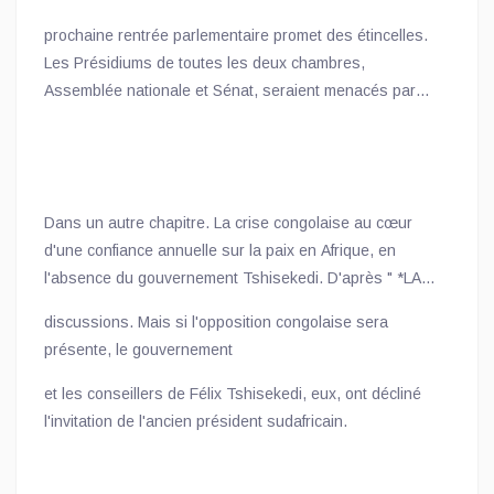
prochaine rentrée parlementaire promet des étincelles.
Les Présidiums de toutes les deux chambres,
Assemblée nationale et Sénat, seraient menacés par
des pétitions visant la déchéance de leurs présidents,
en l’occurrence Vital Kamerhe pour l’Assemblée
nationale et Jean-Michel Sama Lukonde pour le Sénat.
Dans un autre chapitre. La crise congolaise au cœur
d'une confiance annuelle sur la paix en Afrique, en
l'absence du gouvernement Tshisekedi. D'après " *LA
RÉFÉRENCE PLUS* ", le dialogue annuel sur la paix et
discussions. Mais si l'opposition congolaise sera
la sécurité en Afrique organisé par la Fondation Thabo
présente, le gouvernement
Mbeki s'est ouvert hier mercredi près de Johannesburg.
Cette année, précise le tabloïd, la RDC est au
et les conseillers de Félix Tshisekedi, eux, ont décliné
programme des
l'invitation de l'ancien président sudafricain.