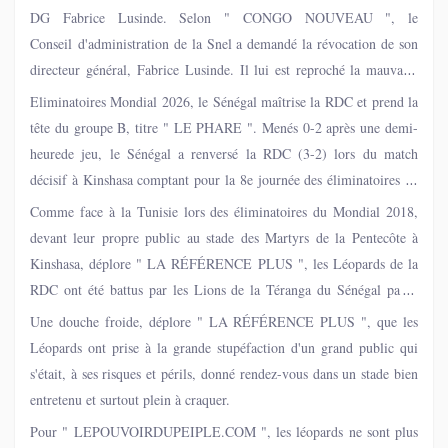
DG Fabrice Lusinde. Selon " CONGO NOUVEAU ", le
Conseil d'administration de la Snel a demandé la révocation de son
directeur général, Fabrice Lusinde. Il lui est reproché la mauvaise
gestion qui compromettrait l’avenir de l’entreprise. Entre-temps, les
Eliminatoires Mondial 2026, le Sénégal maîtrise la RDC et prend la
abonnés de la Snel subissent des coupures intempestives et sont
tête du groupe B, titre " LE PHARE ". Menés 0-2 après une demi-
astreints à un phénomène éhonté de délestage consistant à leur
heurede jeu, le Sénégal a renversé la RDC (3-2) lors du match
fournir de l'énergie électrique avec intervalle.
décisif à Kinshasa comptant pour la 8e journée des éliminatoires de
la Coupe du monde 2026.
Comme face à la Tunisie lors des éliminatoires du Mondial 2018,
devant leur propre public au stade des Martyrs de la Pentecôte à
Kinshasa, déplore " LA RÉFÉRENCE PLUS ", les Léopards de la
RDC ont été battus par les Lions de la Téranga du Sénégal par 3
buts à amenuisant leur chance de se qualifier pour la Coupe du
Une douche froide, déplore " LA RÉFÉRENCE PLUS ", que les
monde 2026.
Léopards ont prise à la grande stupéfaction d'un grand public qui
s'était, à ses risques et périls, donné rendez-vous dans un stade bien
entretenu et surtout plein à craquer.
Pour " LEPOUVOIRDUPEIPLE.COM ", les léopards ne sont plus