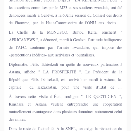
les exactions commises par le M23 et ses soutiens rwandais, ont été
dénoncées mardi à Genève, à la 60ème session du Conseil des droits
de l'homme, par le Haut-Commissaire de l'ONU aux droits de
l'homme, décrivant de graves violations des droits humains dans
La Cheffe de la MONUSCO, Bintou Keita, renchérit "
l'est de la RDC.
AFRICANEWS ", a dénoncé, mardi à Genève, l’attitude belliqueuse
de l'AFC, soutenue par l’armée rwandaise, qui impose des
«persécutions inédites» aux activistes et journalistes.
Diplomatie. Félix Tshisekedi en quête de nouveaux partenaires à
Astana, affiche " LA PROSPÉRITÉ ". Le Président de la
République, Félix Tshisekedi, est arrivé hier mardi à Astana, la
capitale du Kazakhstan, pour une visite d’Etat de 48
heures. Cette visite, la première à ce niveau dans l’histoire des
À travers cette visite d’État, souligne " LE QUOTIDIEN ",
relations bilatérales, marque une étape significative vers
Kinshasa et Astana veulent entreprendre une coopération
l’approfondissement de la coopération entre la
mutuellement avantageuse dans plusieurs domaines notamment celui
RDC et cette puissance d’Asie centrale.
des mines.
Dans le reste de l'actualité. A la SNEL, on exige la révocation du