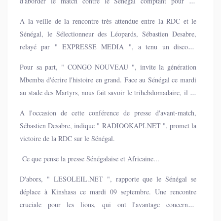
d'aborder le match contre le Sénégal comptant pour les
éliminatoires de la coupe du monde 2026, avec beaucoup de
A la veille de la rencontre très attendue entre la RDC et le
ferveur, objectif la victoire.
Sénégal, le Sélectionneur des Léopards, Sébastien Desabre,
relayé par " EXPRESSE MEDIA ", a tenu un discours
rassurant en conférence de presse d'avant-match. Conscient de
Pour sa part, " CONGO NOUVEAU ", invite la génération
l'enjeu, le technicien Français s'est voulu confiant quant à l'état
Mbemba d'écrire l'histoire en grand. Face au Sénégal ce mardi
d'esprit de son groupe, affirmant que ses joueurs étaient prêts à
au stade des Martyrs, nous fait savoir le trihebdomadaire, il ne
livrer un match sérieux et engagé.
s’agira pas d’une rencontre ordinaire. C’est une guerre de
A l'occasion de cette conférence de presse d'avant-match,
territoire. Une lutte de statut. Une véritable finale avant
Sébastien Desabre, indique " RADIOOKAPI.NET ", promet la
l’heure.
victoire de la RDC sur le Sénégal.
Ce que pense la presse Sénégalaise et Africaine...
D'abors, " LESOLEIL.NET ", rapporte que le Sénégal se
déplace à Kinshasa ce mardi 09 septembre. Une rencontre
cruciale pour les lions, qui ont l'avantage concernant
l'historique des confrontations. Concernant justement les