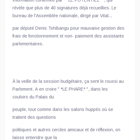
Information confirmée par " *LE POTENTIEL* ", qui
révèle que plus de 40 signatures déjà recueillies. Le
bureau de l'Assemblée nationale, dirigé par Vital
Kamerhe, fait l'objet d'une pétition initiée
par député Denis Tshibangu pour mauvaise gestion des
frais de fonctionnement et non- paiement des assistants
parlementaires.
À la veille de la session budgétaire, ça sent le roussi au
Parlement. A en croire " *LE PHARE* ", dans les
couloirs du Palais du
peuple, tout comme dans les salons huppés où se
traitent des questions
politiques et autres cercles amicaux et de réflexion, on
laisse entendre que la