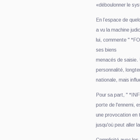
«déboulonner le sy
En l’espace de quel
a vu la machine judi
lui, commente " *F
ses biens
menacés de saisie. 
personnalité, longte
nationale, mais infl
Pour sa part, " *IN
porte de l'ennemi, 
une provocation en 
jusqu'où peut aller 
Complicité avec les