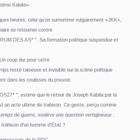
stème Kabila».
ques heures, celui qu’on surnomme vulgairement «JKK»,
ciaire se retourner contre
ORUM DES AS* ". Sa formation politique suspendue et
Un coup dur pour cette
mps resté taiseuse et invisible sur la scène politique
uent dans les coulisses du pouvoir.
FOS27* ", estime que le retour de Joseph Kabila par la
est un acte ultime de trahison. Ce geste, perçu comme
temps de guerre, soulève une question vertigineuse :
la trahison d'un homme d'État ?
 agresseurs de la RDC