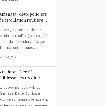
Kinshasa : deux policiers
de circulation routière
arrêtés après une
Deux agents de la Police de
altercation avec un
circulation routière (PCR) ont été
conducteur
interpellés à Kinshasa à la suite
d’un incident les opposant ...
Mai 14, 2026
Kinshasa : face à la
faiblesse des recettes,
Daniel Bumba annonce des
Le gouverneur de la ville de
mesures fiscales
Kinshasa, Daniel Bumba, a
ambitieuses
exprimé son inquiétude face à la
faiblesse des recettes générées