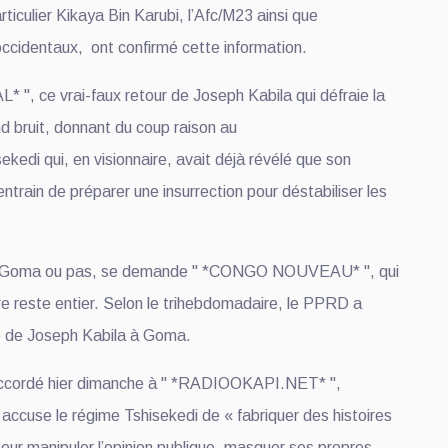
rticulier Kikaya Bin Karubi, l’Afc/M23 ainsi que
 occidentaux, ont confirmé cette information.
 ", ce vrai-faux retour de Joseph Kabila qui défraie la
nd bruit, donnant du coup raison au
sekedi qui, en visionnaire, avait déjà révélé que son
ntrain de préparer une insurrection pour déstabiliser les
l de Goma ou pas, se demande " *CONGO NOUVEAU* ", qui
e reste entier. Selon le trihebdomadaire, le PPRD a
e de Joseph Kabila à Goma.
accordé hier dimanche à " *RADIOOKAPI.NET* ",
ccuse le régime Tshisekedi de « fabriquer des histoires
ur manipuler l’opinion publique, masquer ses propres