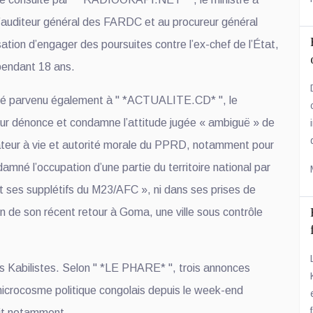
 l’auditeur général des FARDC et au procureur général
ation d’engager des poursuites contre l’ex-chef de l’État,
 pendant 18 ans.
é parvenu également à " *ACTUALITE.CD* ", le
ieur dénonce et condamne l’attitude jugée « ambiguë » de
teur à vie et autorité morale du PPRD, notamment pour
damné l’occupation d’une partie du territoire national par
t ses supplétifs du M23/AFC », ni dans ses prises de
ion de son récent retour à Goma, une ville sous contrôle
s Kabilistes. Selon " *LE PHARE* ", trois annonces
microcosme politique congolais depuis le week-end
agit notamment