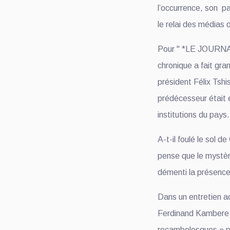
l’occurrence, son pa
le relai des médias
Pour " *LE JOURNAL*
chronique a fait gra
président Félix Tshi
prédécesseur était e
institutions du pays.
A-t-il foulé le so
pense que le mystèr
démenti la présenc
Dans un entretien 
Ferdinand Kambere a
rocambolesques » po