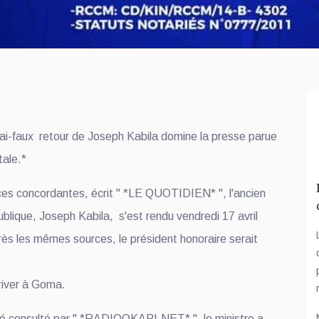
vrai-faux retour de Joseph Kabila domine la presse parue
tale.*
ces concordantes, écrit " *LE QUOTIDIEN* ", l'ancien
blique, Joseph Kabila, s'est rendu vendredi 17 avril
s les mêmes sources, le président honoraire serait
river à Goma.
 consulté par " *RADIOOKAPI.NET* ", le ministre a