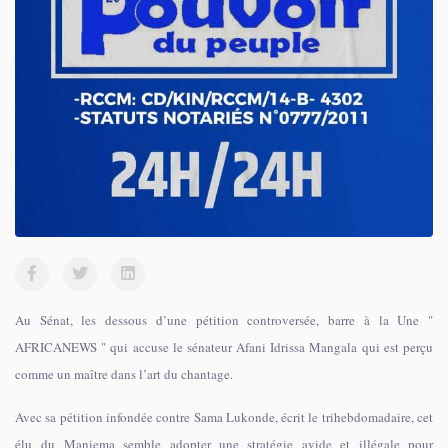
Au Sénat, les dessous d’une pétition controversée, barre à la Une "
AFRICANEWS " qui accuse le sénateur Afani Idrissa Mangala qui est perçu
comme un maître dans l’art du chantage.
Avec sa pétition infondée contre Sama Lukonde, écrit le trihebdomadaire, cet
élu du Maniema semble adopter une stratégie avide et illégale pour