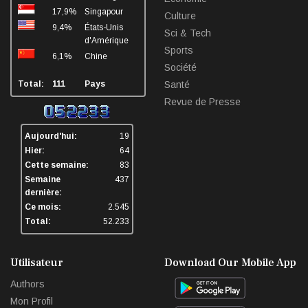
17,9%
Singapour
Culture
9,4%
États-Unis
Sci & Tech
d'Amérique
Sports
6,1%
Chine
Société
Total:
111
Pays
Santé
Revue de Presse
Aujourd'hui:
19
Hier:
64
Cette semaine:
83
Semaine
437
dernière:
Ce mois:
2.545
Total:
52.233
Utilisateur
Download Our Mobile App
Authors
Mon Profil