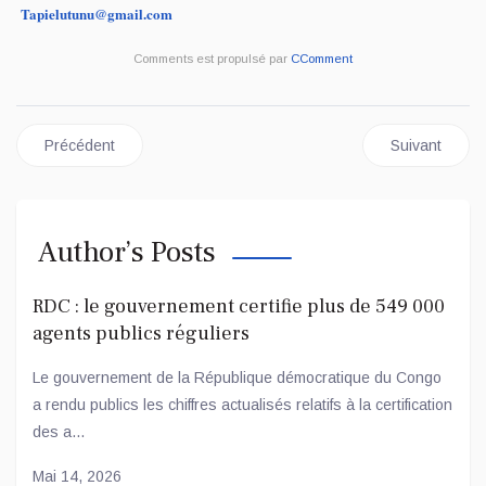
Tapielutunu@gmail.com
Comments est propulsé par
CComment
Article précédent : REVUE DE PRESSE DU JEUDI 11 SEPTEM
Article suiv
Précédent
Suivant
Author’s Posts
RDC : le gouvernement certifie plus de 549 000
agents publics réguliers
Le gouvernement de la République démocratique du Congo
a rendu publics les chiffres actualisés relatifs à la certification
des a...
Mai 14, 2026