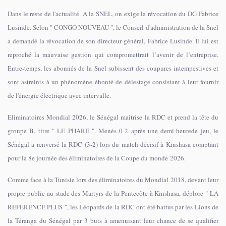
Dans le reste de l'actualité. A la SNEL, on exige la révocation du DG Fabrice
Lusinde. Selon " CONGO NOUVEAU ", le Conseil d'administration de la Snel
a demandé la révocation de son directeur général, Fabrice Lusinde. Il lui est
reproché la mauvaise gestion qui compromettrait l’avenir de l’entreprise.
Entre-temps, les abonnés de la Snel subissent des coupures intempestives et
sont astreints à un phénomène éhonté de délestage consistant à leur fournir
de l'énergie électrique avec intervalle.
Eliminatoires Mondial 2026, le Sénégal maîtrise la RDC et prend la tête du
groupe B, titre " LE PHARE ". Menés 0-2 après une demi-heurede jeu, le
Sénégal a renversé la RDC (3-2) lors du match décisif à Kinshasa comptant
pour la 8e journée des éliminatoires de la Coupe du monde 2026.
Comme face à la Tunisie lors des éliminatoires du Mondial 2018, devant leur
propre public au stade des Martyrs de la Pentecôte à Kinshasa, déplore " LA
RÉFÉRENCE PLUS ", les Léopards de la RDC ont été battus par les Lions de
la Téranga du Sénégal par 3 buts à amenuisant leur chance de se qualifier