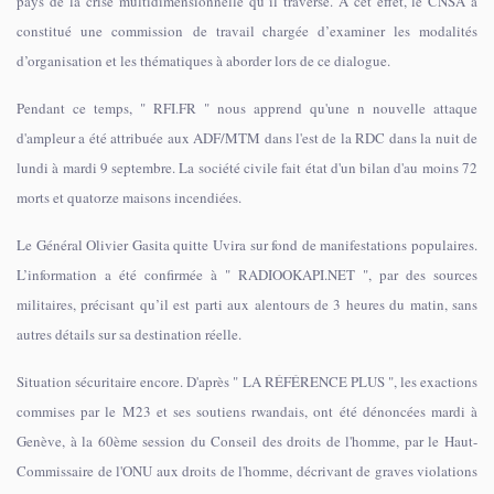
pays de la crise multidimensionnelle qu’il traverse. À cet effet, le CNSA a
constitué une commission de travail chargée d’examiner les modalités
d’organisation et les thématiques à aborder lors de ce dialogue.
Pendant ce temps, " RFI.FR " nous apprend qu'une n nouvelle attaque
d'ampleur a été attribuée aux ADF/MTM dans l'est de la RDC dans la nuit de
lundi à mardi 9 septembre. La société civile fait état d'un bilan d'au moins 72
morts et quatorze maisons incendiées.
Le Général Olivier Gasita quitte Uvira sur fond de manifestations populaires.
L’information a été confirmée à " RADIOOKAPI.NET ", par des sources
militaires, précisant qu’il est parti aux alentours de 3 heures du matin, sans
autres détails sur sa destination réelle.
Situation sécuritaire encore. D'après " LA RÉFÉRENCE PLUS ", les exactions
commises par le M23 et ses soutiens rwandais, ont été dénoncées mardi à
Genève, à la 60ème session du Conseil des droits de l'homme, par le Haut-
Commissaire de l'ONU aux droits de l'homme, décrivant de graves violations