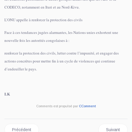
CODECO, notamment en Ituri et au Nord-Kivu.
L’ONU appelle à renforcer la protection des civils
Face à ces tendances jugées alarmantes, les Nations unies exhortent une
nouvelle fois les autorités congolaises à :
renforcer la protection des civils, lutter contre l’impunité, et engager des
actions concrètes pour mettre fin à un cycle de violences qui continue
d’endeuiller le pays.
LK
Comments est propulsé par
CComment
Article précédent : Uvira: Le Mouvement wazalendo MRPDP aler
Article suivant
Précédent
Suivant