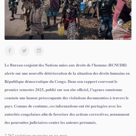
Le Bureau conjoint des Nations unies aux droits de l’homme (BCNUDH)
alerte sur une nouvelle détérioration de la situation des droits humains en
République démocratique du Congo. Dans son rapport couvrant le
premier semestre 2025, publié sur son site officiel, l’agence onusienne
constate une hausse préoccupante des violations documentées à travers le
pays. Comme de coutume, ces informations ont été partagées avec les
autorités congolaises afin de favoriser des actions correctives, notamment
des poursuites judiciaires contre les auteurs présumés.
2.767 violations recensées en six mois