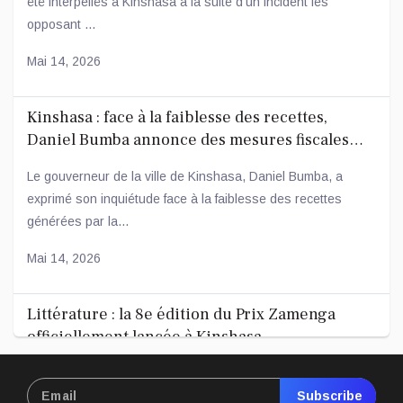
été interpellés à Kinshasa à la suite d’un incident les
opposant ...
Mai 14, 2026
Kinshasa : face à la faiblesse des recettes,
Daniel Bumba annonce des mesures fiscales
ambitieuses
Le gouverneur de la ville de Kinshasa, Daniel Bumba, a
exprimé son inquiétude face à la faiblesse des recettes
générées par la...
Mai 14, 2026
Littérature : la 8e édition du Prix Zamenga
officiellement lancée à Kinshasa
La 8e édition du concours littéraire « Prix Zamenga » a été
officiellement lancée ce mercredi 13 mai à Kinshasa, à
Subscribe