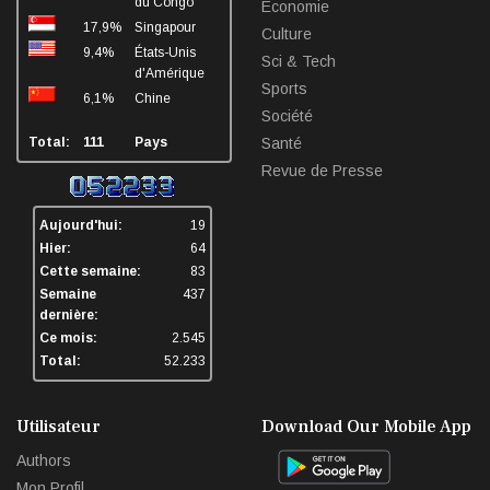
du Congo
Economie
17,9%
Singapour
Culture
9,4%
États-Unis
Sci & Tech
d'Amérique
Sports
6,1%
Chine
Société
Total:
111
Pays
Santé
Revue de Presse
Aujourd'hui:
19
Hier:
64
Cette semaine:
83
Semaine
437
dernière:
Ce mois:
2.545
Total:
52.233
Utilisateur
Download Our Mobile App
Authors
Mon Profil