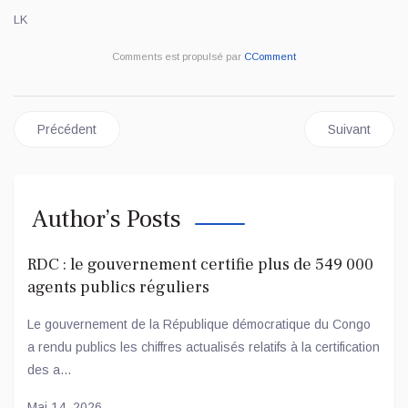
LK
Comments est propulsé par
CComment
Article précédent : RDC : ouverture d’une enquête judiciaire apr
Article suivan
Précédent
Suivant
Author’s Posts
RDC : le gouvernement certifie plus de 549 000
agents publics réguliers
Le gouvernement de la République démocratique du Congo
a rendu publics les chiffres actualisés relatifs à la certification
des a...
Mai 14, 2026