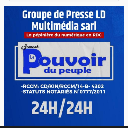
ECONOMIE & FINANCES
Cuivre en RDC : Goldman Sachs alerte
sur une perte possible de 125 000
tonnes en 2026
Avr 23, 2026
ECONOMIE & FINANCES
Ituri : le gouvernement sévit contre
l’exploitation illégale de l’or à Mahagi
Avr 21, 2026
ECONOMIE & FINANCES
RDC : hausse du prix de carburant,
nouvelle pression sur le pouvoir d’achat
Avr 17, 2026