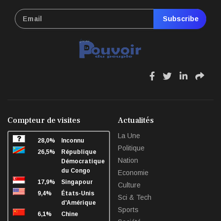
Subscribe
fa
fa
fa
fa
fa-
fa-
fa-
fa-
facebook
twitter
linkedin
sha
Compteur de visites
Actualités
La Une
28,0%
Inconnu
Politique
26,5%
République
Nation
Démocratique
du Congo
Economie
17,9%
Singapour
Culture
9,4%
États-Unis
Sci & Tech
d'Amérique
Sports
6,1%
Chine