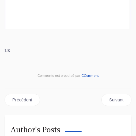
LK
Comments est propulsé par
CComment
Article précédent : RDC: 155 millions USD de la BAD pour booste
Article suiva
Précédent
Suivant
Author’s Posts