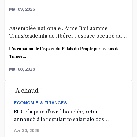
Mai 09, 2026
Assemblée nationale : Aimé Boji somme
TransAcademia de libérer l’espace occupé au
Palais du Peuple
L’occupation de l’espace du Palais du Peuple par les bus de
TransA...
Mai 08, 2026
Affaire FRIVAO : la société civile salue les
A chaud !
révélations du ministre de la Justice et appelle
à une enquête élargie
ECONOMIE & FINANCES
Le Centre de recherche en finances publiques et
RDC : la paie d’avril bouclée, retour
développement...
annoncé à la régularité salariale des
agents de l’État
Mai 07, 2026
Avr 30, 2026