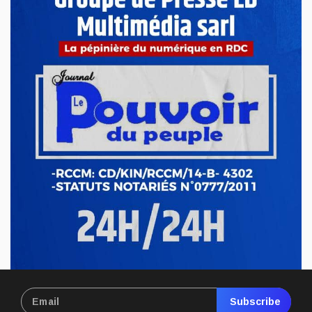
Cuivre en RDC : Goldman Sachs alerte
sur une perte possible de 125 000
tonnes en 2026
Avr 23, 2026
ECONOMIE & FINANCES
Ituri : le gouvernement sévit contre
l’exploitation illégale de l’or à Mahagi
Avr 21, 2026
ECONOMIE & FINANCES
RDC : hausse du prix de carburant,
nouvelle pression sur le pouvoir d’achat
Avr 17, 2026
Subscribe