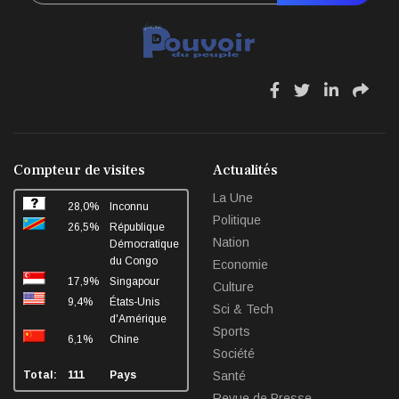
fa
fa
fa
fa
fa-
fa-
fa-
fa-
facebook
twitter
linkedin
sha
Compteur de visites
Actualités
La Une
28,0%
Inconnu
Politique
26,5%
République
Nation
Démocratique
du Congo
Economie
17,9%
Singapour
Culture
9,4%
États-Unis
Sci & Tech
d'Amérique
Sports
6,1%
Chine
Société
Total:
111
Pays
Santé
Revue de Presse