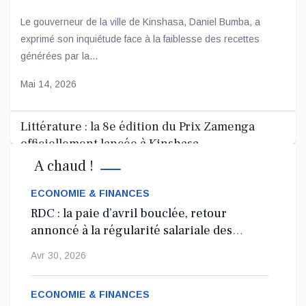
ambitieuses
Le gouverneur de la ville de Kinshasa, Daniel Bumba, a
exprimé son inquiétude face à la faiblesse des recettes
générées par la...
Mai 14, 2026
Littérature : la 8e édition du Prix Zamenga
officiellement lancée à Kinshasa
A chaud !
La 8e édition du concours littéraire « Prix Zamenga » a été
officiellement lancée ce mercredi 13 mai à Kinshasa, à
ECONOMIE & FINANCES
l’occa...
RDC : la paie d’avril bouclée, retour
annoncé à la régularité salariale des
Mai 13, 2026
agents de l’État
Avr 30, 2026
Nord-Kivu : le député Crispin Mbindule dans le
collimateur de l’ANR
ECONOMIE & FINANCES