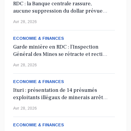
RDC : la Banque centrale rassure,
Le député national Crispin Mbindule, également président du
aucune suppression du dollar prévue
conseil d’administration du Cadastre minier, fait l’objet d’un...
en 2027
Avr 28, 2026
Mai 13, 2026
ECONOMIE & FINANCES
Garde minière en RDC : l’Inspection
Général des Mines se rétracte et rectifie
les tirs
Avr 28, 2026
ECONOMIE & FINANCES
Ituri : présentation de 14 présumés
exploitants illégaux de minerais arrêtés
depuis 2024
Avr 28, 2026
ECONOMIE & FINANCES