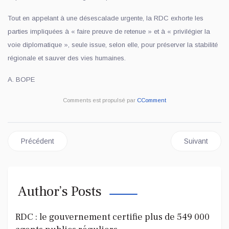
Tout en appelant à une désescalade urgente, la RDC exhorte les
parties impliquées à « faire preuve de retenue » et à « privilégier la
voie diplomatique », seule issue, selon elle, pour préserver la stabilité
régionale et sauver des vies humaines.
A. BOPE
Comments est propulsé par
CComment
Article précédent : RDC-AZERBAÏDJAN : 16 ÉTUDIANTS 
Article sui
Précédent
Suivant
Author’s Posts
RDC : le gouvernement certifie plus de 549 000