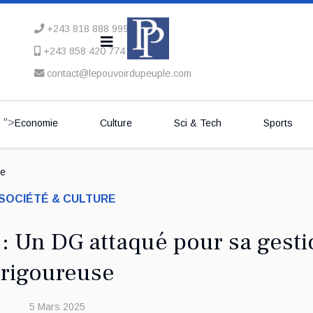
+243 818 888 999
+243 858 420 774
contact@lepouvoirdupeuple.com
">
Economie
Culture
Sci & Tech
Sports
se
SOCIÉTÉ & CULTURE
 Un DG attaqué pour sa gesti
rigoureuse
5 Mars 2025