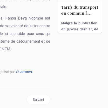
riale.
Tarifs du transport
en commun à
res, Fanon Beya Ngombe est
Kinshasa : un
Malgré la publication,
décret sans effet ?
 de sa volonté de lutter contre
en janvier dernier, de
de lui une cible pour ceux qui
la grille tarifaire
ystème de détournement et de
officielle par l’Hôtel
de Ville d...
l’ONEM.
Fév 07, 2025
Moïse Kambulu,
opulsé par
CComment
gouverneur du
Kasaï-Central,
Revue de presse
convoqué à
du vendredi 3
Kinshasa par le
tion nationale : l'épreuve préliminaire de l'examen d'Etat édition 2025
Article suivant : Kinshasa: la détérioration de la v
janvier 2025
Suivant
ministre de
Deux grands sujets