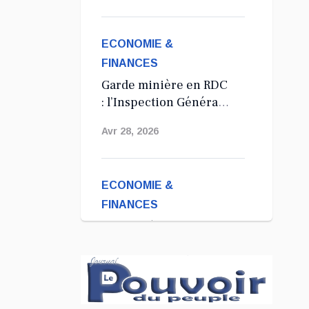
2027
ECONOMIE &
FINANCES
Garde minière en RDC
: l’Inspection Général
des Mines se rétracte
Avr 28, 2026
et rectifie les tirs
ECONOMIE &
FINANCES
Ituri : présentation de
14 présumés
exploitants illégaux de
Avr 28, 2026
minerais arrêtés
depuis 2024