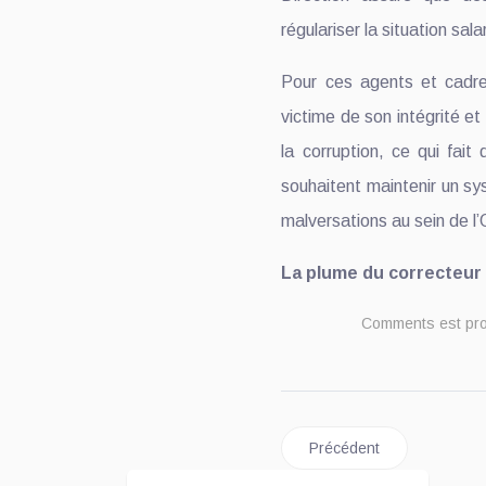
régulariser la situation sala
Pour ces agents et cad
victime de son intégrité et
la corruption, ce qui fait 
souhaitent maintenir un s
malversations au sein de 
La plume du correcteur
Comments est pr
Article précédent : Éduca
Précédent