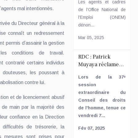
Les agents et cadres
gestion
’agents mal intentionnés.
de l’Office National de
rigoureuse
l’Emploi (ONEM)
rrivée du Directeur général à la
dénon...
rise connaît un redressement
Mar 05, 2025
ont permis d’assainir la gestion
les conditions de travail.
RDC : Patrick
 contrarié certains individus
Muyaya réclame
une commission
s douteuses, les poussant à
Lors de la 37ᵉ
d’enquête sur les
olisation contre lui.
session
crimes dans l’Est
extraordinaire du
ion et de licenciement abusif
Conseil des droits
 de main par la majorité des
de l’homme, tenue ce
vendredi 7...
leur confiance en la Direction
difficultés de trésorerie, la
Fév 07, 2025
s mesures sont prises pour