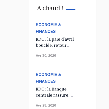
A chaud !
ECONOMIE &
FINANCES
RDC : la paie d’avril
bouclée, retour
annoncé à la
Avr 30, 2026
régularité salariale
des agents de l’État
ECONOMIE &
FINANCES
RDC : la Banque
centrale rassure,
aucune suppression
Avr 28, 2026
du dollar prévue en