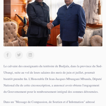
Le calvaire des enseignants du territoire de Budjala, dans la province du Sud-
Ubangi, suite au vol de leurs salaires des mois de juin et juillet, pourrait
bientôt prendre fin. L'Honorable Dr Jean-Jacques Mbungani Mbanda, Député
National élu de cette circonscription, a annoncé avoir obtenu l'engagement
du Gouvernement pour le remboursement intégral des sommes détournées.
Dans un "Message de Compassion, de Soutien et d’Information" adressé