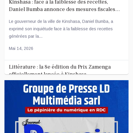
Kinshasa : face à la faiblesse des recettes,
Daniel Bumba annonce des mesures fiscales
ambitieuses
Le gouverneur de la ville de Kinshasa, Daniel Bumba, a
exprimé son inquiétude face à la faiblesse des recettes
générées par la...
Mai 14, 2026
Littérature : la 8e édition du Prix Zamenga
officiellement lancée à Kinshasa
La 8e édition du concours littéraire « Prix Zamenga » a été
officiellement lancée ce mercredi 13 mai à Kinshasa, à
l’occa...
Mai 13, 2026
Nord-Kivu : le député Crispin Mbindule dans le