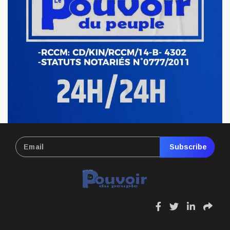
collimateur de l’ANR
Le député national Crispin Mbindule, également président du
conseil d’administration du Cadastre minier, fait l’objet d’un...
Mai 13, 2026
Subscribe
fa
fa
fa
fa
fa-
fa-
fa-
fa-