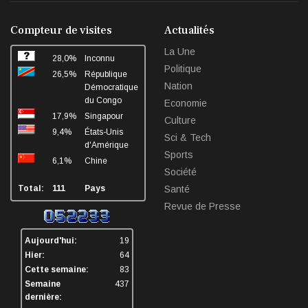
facebook
twitter
linkedin
sha
Compteur de visites
Actualités
La Une
28,0%
Inconnu
Politique
26,5%
République
Nation
Démocratique
du Congo
Economie
17,9%
Singapour
Culture
9,4%
États-Unis
Sci & Tech
d'Amérique
Sports
6,1%
Chine
Société
Total:
111
Pays
Santé
Revue de Presse
Aujourd'hui:
19
Hier:
64
Cette semaine:
83
Semaine
437
dernière: