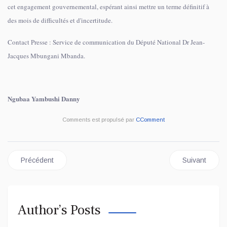
cet engagement gouvernemental, espérant ainsi mettre un terme définitif à
des mois de difficultés et d'incertitude.
Contact Presse : Service de communication du Député National Dr Jean-
Jacques Mbungani Mbanda.
Ngubaa Yambushi Danny
Comments est propulsé par
CComment
Article précédent : RDC : La 16ᵉ épidémie d’Ebola officiellement 
Article suivan
Précédent
Suivant
Author’s Posts