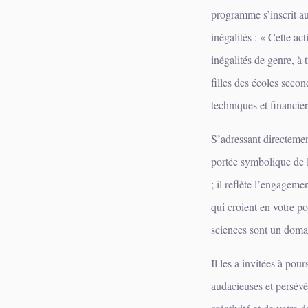
programme s’inscrit au 
inégalités : « Cette ac
inégalités de genre, à
filles des écoles secon
techniques et financie
‎S’adressant directemen
portée symbolique de l
; il reflète l’engageme
qui croient en votre po
sciences sont un domai
‎Il les a invitées à po
audacieuses et persévé