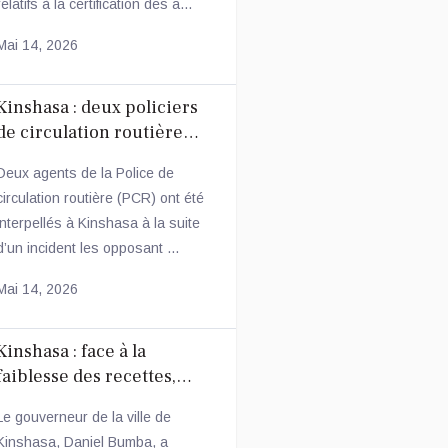
relatifs à la certification des a...
Mai 14, 2026
Kinshasa : deux policiers
de circulation routière
arrêtés après une
Deux agents de la Police de
altercation avec un
circulation routière (PCR) ont été
conducteur
interpellés à Kinshasa à la suite
d’un incident les opposant ...
Mai 14, 2026
Kinshasa : face à la
faiblesse des recettes,
Daniel Bumba annonce des
Le gouverneur de la ville de
mesures fiscales
Kinshasa, Daniel Bumba, a