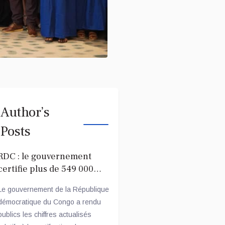
Author’s
Posts
RDC : le gouvernement
certifie plus de 549 000
agents publics réguliers
Le gouvernement de la République
démocratique du Congo a rendu
publics les chiffres actualisés