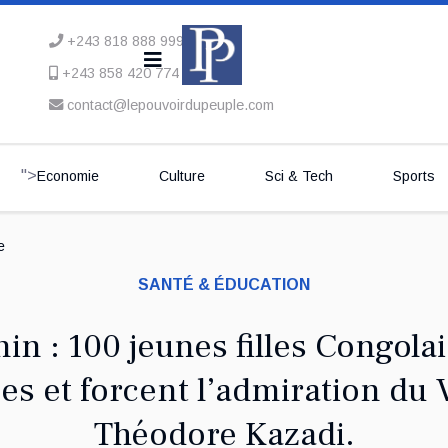
+243 818 888 999
+243 858 420 774
contact@lepouvoirdupeuple.com
">
Economie
Culture
Sci & Tech
Sports
e
SANTÉ & ÉDUCATION
in : 100 jeunes filles Congola
pes et forcent l’admiration du 
Théodore Kazadi.