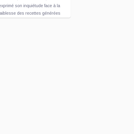
ambitieuses
exprimé son inquiétude face à la
faiblesse des recettes générées
par la...
Mai 14, 2026
Littérature : la 8e édition
du Prix Zamenga
officiellement lancée à
La 8e édition du concours littéraire
Kinshasa
« Prix Zamenga » a été
officiellement lancée ce mercredi 13
mai à Kinshasa, à l’occa...
Mai 13, 2026
Nord-Kivu : le député
Crispin Mbindule dans le