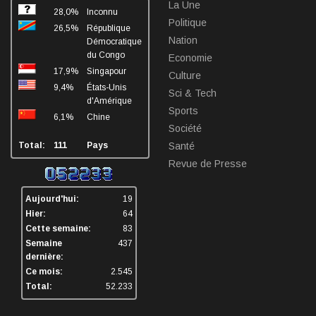
La Une
28,0%
Inconnu
Mai 13, 2026
Politique
26,5%
République
Nation
Démocratique
du Congo
Economie
17,9%
Singapour
Culture
9,4%
États-Unis
Sci & Tech
d'Amérique
Sports
6,1%
Chine
Société
Total:
111
Pays
Santé
Revue de Presse
Aujourd'hui:
19
Hier:
64
Cette semaine:
83
Semaine
437
dernière:
Ce mois:
2.545
Total:
52.233