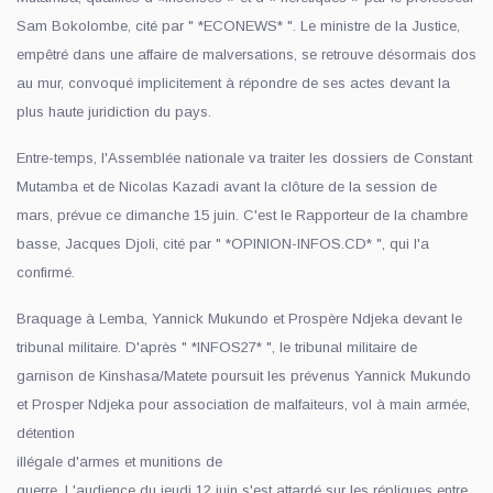
Sam Bokolombe, cité par " *ECONEWS* ". Le ministre de la Justice,
empêtré dans une affaire de malversations, se retrouve désormais dos
au mur, convoqué implicitement à répondre de ses actes devant la
plus haute juridiction du pays.
Entre-temps, l'Assemblée nationale va traiter les dossiers de Constant
Mutamba et de Nicolas Kazadi avant la clôture de la session de
mars, prévue ce dimanche 15 juin. C'est le Rapporteur de la chambre
basse, Jacques Djoli, cité par " *OPINION-INFOS.CD* ", qui l'a
confirmé.
Braquage à Lemba, Yannick Mukundo et Prospère Ndjeka devant le
tribunal militaire. D'après " *INFOS27* ", le tribunal militaire de
garnison de Kinshasa/Matete poursuit les prévenus Yannick Mukundo
et Prosper Ndjeka pour association de malfaiteurs, vol à main armée,
détention
illégale d'armes et munitions de
guerre. L'audience du jeudi 12 juin s'est attardé sur les répliques entre