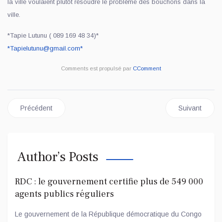
la ville voulaient plutôt résoudre le problème des bouchons dans la
ville.
*Tapie Lutunu ( 089 169 48 34)*
*
Tapielutunu@gmail.com
*
Comments est propulsé par
CComment
Article précédent : REVUE DE PRESSE DU LUNDI 16 JUIN 2025
Article suiv
Précédent
Suivant
Author’s Posts
RDC : le gouvernement certifie plus de 549 000
agents publics réguliers
Le gouvernement de la République démocratique du Congo