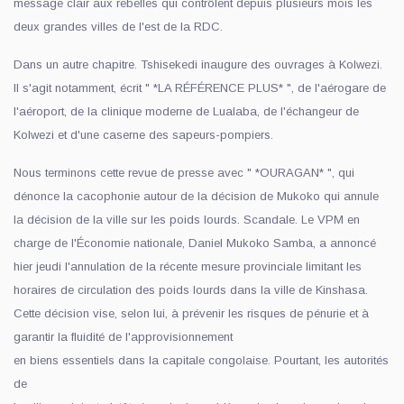
message clair aux rebelles qui contrôlent depuis plusieurs mois les
deux grandes villes de l'est de la RDC.
Dans un autre chapitre. Tshisekedi inaugure des ouvrages à Kolwezi.
Il s'agit notamment, écrit " *LA RÉFÉRENCE PLUS* ", de l'aérogare de
l'aéroport, de la clinique moderne de Lualaba, de l'échangeur de
Kolwezi et d'une caserne des sapeurs-pompiers.
Nous terminons cette revue de presse avec " *OURAGAN* ", qui
dénonce la cacophonie autour de la décision de Mukoko qui annule
la décision de la ville sur les poids lourds. Scandale. Le VPM en
charge de l'Économie nationale, Daniel Mukoko Samba, a annoncé
hier jeudi l'annulation de la récente mesure provinciale limitant les
horaires de circulation des poids lourds dans la ville de Kinshasa.
Cette décision vise, selon lui, à prévenir les risques de pénurie et à
garantir la fluidité de l'approvisionnement
en biens essentiels dans la capitale congolaise. Pourtant, les autorités
de