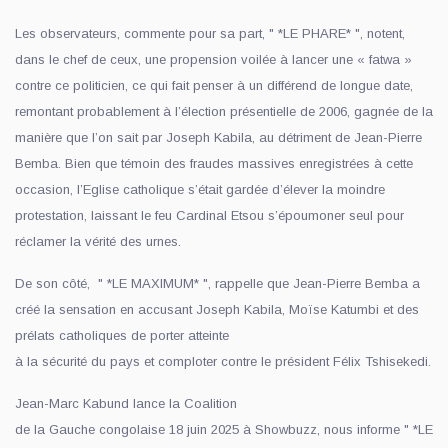
Les observateurs, commente pour sa part, " *LE PHARE* ", notent,
dans le chef de ceux, une propension voilée à lancer une « fatwa »
contre ce politicien, ce qui fait penser à un différend de longue date,
remontant probablement à l’élection présentielle de 2006, gagnée de la
manière que l’on sait par Joseph Kabila, au détriment de Jean-Pierre
Bemba. Bien que témoin des fraudes massives enregistrées à cette
occasion, l’Eglise catholique s’était gardée d’élever la moindre
protestation, laissant le feu Cardinal Etsou s’époumoner seul pour
réclamer la vérité des urnes.
De son côté, " *LE MAXIMUM* ", rappelle que Jean-Pierre Bemba a
créé la sensation en accusant Joseph Kabila, Moïse Katumbi et des
prélats catholiques de porter atteinte
à la sécurité du pays et comploter contre le président Félix Tshisekedi.
Jean-Marc Kabund lance la Coalition
de la Gauche congolaise 18 juin 2025 à Showbuzz, nous informe " *LE