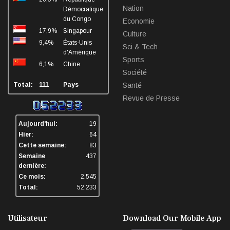
Nation
Démocratique
du Congo
Economie
17,9%
Singapour
Culture
9,4%
États-Unis
Sci & Tech
d'Amérique
Sports
6,1%
Chine
Société
Total:
111
Pays
Santé
Revue de Presse
Aujourd'hui:
19
Hier:
64
Cette semaine:
83
Semaine
437
dernière:
Ce mois:
2.545
Total:
52.233
Utilisateur
Download Our Mobile App