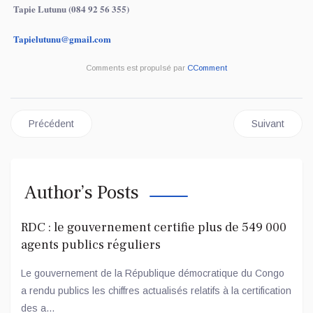
Tapie Lutunu (084 92 56 355)
Tapielutunu@gmail.com
Comments est propulsé par
CComment
Article précédent : REVUE DE PRESSE DU LUNDI 06 OCTOBR
Article sui
Précédent
Suivant
Author’s Posts
RDC : le gouvernement certifie plus de 549 000
agents publics réguliers
Le gouvernement de la République démocratique du Congo
a rendu publics les chiffres actualisés relatifs à la certification
des a...