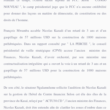
Pendant ce temps, l'Union sacrée répond au FCC. Selon *CONGO
NOUVEAU ", le camp présidentiel juge que le FCC n’a aucune crédibilité
pour donner des leçons en matière de démocratie, de constitution ou des
droits de l’homme.
François Mwamba accable Nicolas Kazadi d’un retard de 3 ans et d’un
gaspillage de 57 millions USD sur la construction de 1000 maisons
préfabriquées. Dans un rapport consulté par " LA PERCEE ", le conseil
présidentiel de veille stratégique (CPVS) accuse l’ancien ministre des
Finances, Nicolas Kazadi, d’avoir orchestré, par son ministère une
contractualisation irrégulière qui a ouvert la voie à un retard de 3 ans et un
gaspillage de 57 millions USD pour la construction de 1000 maisons
préfabriquées.
De son côté, le sénateur Ngalamulume sollicite l'audition de Nicolas Kazadi
sur la gestion de l'hôtel du Centre financier. Selon cet élu des élus de la
province du Kasaï, relayé par " ACTU30.CD ", l’ancien ministre des Finances,
Nicolas Kazadi, doit être entendu afin de clarifier les zones d’ombre dans ce