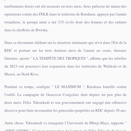
enrôlements forcés ont été recensés en trois mois. Sous prétexte de mener des
opérations contre des FDLR dans le territoire de Rutshuru, appuyé par l'armée
rwandaise, le groupe armé a tué 335 civils dont des femmes et des enfants
dans la chefferie de Bwisha.
Dans ce document édifiant sur la situation alarmante qui sévit dans l'Est de la
RDC et portant sur les trois derniers mois de l'année en cours, Antonio
Guterres, ajoute " LA TEMPÊTE DES TROPIQUES ", affirme que les rebelles
du M23 ont poursuivi leur expansion dans les territoires de Walikale et de
Masisi, au Nord-Kivu.
Pendant ce temps, souligne " LE MAXIMUM ", Kinshasa bataille contre
l’oubli. La campagne de Genocost Congolais dure depuis un peu plus de
deux mois. Félix Tshisekedi et son gouvernement ont engagé une offensive
décisive pour faire reconnaître les génocides perpétrés en RDC depuis 30 ans.
Autre chose. Tshisekedi va inaugurer l’Université de Mbuji-Mayi, rapporte "
AFRICANEWS ". C’est en perspective de l’arrivée de Félix Tshisekedi dans la