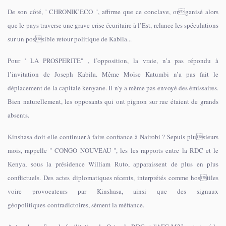
De son côté, ' CHRONIK’ECO ", affirme que ce conclave, organisé alors
que le pays traverse une grave crise écuritaire à l’Est, relance les spéculations
sur un possible retour politique de Kabila...
Pour ' LA PROSPERITE" , l’opposition, la vraie, n’a pas répondu à
l’invitation de Joseph Kabila. Même Moïse Katumbi n’a pas fait le
déplacement de la capitale kenyane. Il n’y a même pas envoyé des émissaires.
Bien naturellement, les opposants qui ont pignon sur rue étaient de grands
absents.
Kinshasa doit-elle continuer à faire confiance à Nairobi ? Sepuis plusieurs
mois, rappelle " CONGO NOUVEAU ", les les rapports entre la RDC et le
Kenya, sous la présidence William Ruto, apparaissent de plus en plus
conflictuels. Des actes diplomatiques récents, interprétés comme hostiles
voire provocateurs par Kinshasa, ainsi que des signaux
géopolitiques contradictoires, sèment la méfiance.