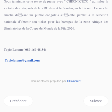
Nous terminons cette revue de presse avec " CHRONIK’ECO " qui salue la
victoire des Léopards de la RDC devant le Soudan, un but à zéro. Ce succès,
arraché devant un public congolais survolté, permet à la sélection
nationale d’obtenir son ticket pour les barrages de la zone Afrique des
éliminatoires de la Coupe du Monde de la Fifa 2026.
Tapie Lutunu ( 089 169 48 34)
Tapielutunu@gmail.com
Comments est propulsé par
CComment
Article précédent : REVUE DE PRESSE DU JEUDI 16 OCTOBR
Article sui
Précédent
Suivant