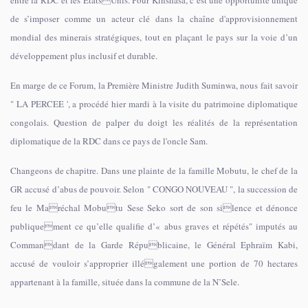
entre la RDC et les EtatsUnis. Pour Kinshasa, c’est une opportunité unique
de s’imposer comme un acteur clé dans la chaîne d'approvisionnement
mondial des minerais stratégiques, tout en plaçant le pays sur la voie d’un
développement plus inclusif et durable.
En marge de ce Forum, la Première Ministre Judith Suminwa, nous fait savoir
" LA PERCEE ', a procédé hier mardi à la visite du patrimoine diplomatique
congolais. Question de palper du doigt les réalités de la représentation
diplomatique de la RDC dans ce pays de l'oncle Sam.
Changeons de chapitre. Dans une plainte de la famille Mobutu, le chef de la
GR accusé d’abus de pouvoir. Selon " CONGO NOUVEAU ", la succession de
feu le Maréchal Mobutu Sese Seko sort de son silence et dénonce
publiquement ce qu’elle qualifie d’« abus graves et répétés" imputés au
Commandant de la Garde Républicaine, le Général Ephraïm Kabi,
accusé de vouloir s’approprier illégalement une portion de 70 hectares
appartenant à la famille, située dans la commune de la N’Sele.