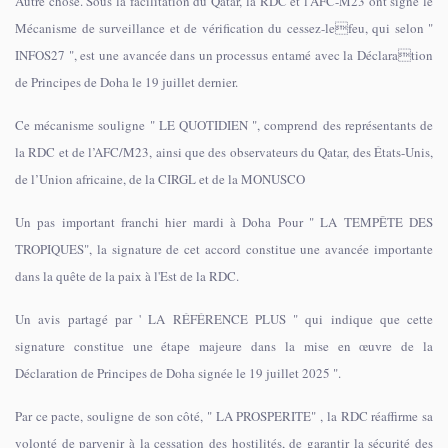
Autre chose. Sous la facilitation du Qatar, la RDC et l'AFC-M23 ont signé le
Mécanisme de surveillance et de vérification du cessez-lefeu, qui selon "
INFOS27 ", est une avancée dans un processus entamé avec la Déclaration
de Principes de Doha le 19 juillet dernier.
Ce mécanisme souligne " LE QUOTIDIEN ", comprend des représentants de
la RDC et de l’AFC/M23, ainsi que des observateurs du Qatar, des États-Unis,
de l’Union africaine, de la CIRGL et de la MONUSCO
Un pas important franchi hier mardi à Doha Pour " LA TEMPÊTE DES
TROPIQUES", la signature de cet accord constitue une avancée importante
dans la quête de la paix à l'Est de la RDC.
Un avis partagé par ' LA RÉFÉRENCE PLUS " qui indique que cette
signature constitue une étape majeure dans la mise en œuvre de la
Déclaration de Principes de Doha signée le 19 juillet 2025 ".
Par ce pacte, souligne de son côté, " LA PROSPERITE" , la RDC réaffirme sa
volonté de parvenir à la cessation des hostilités, de garantir la sécurité des