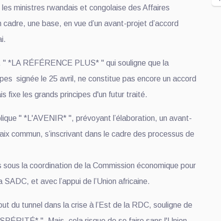
r les ministres rwandais et congolaise des Affaires
n cadre, une base, en vue d’un avant-projet d’accord
i.
r, " *LA RÉFÉRENCE PLUS* " qui souligne que la
ipes signée le 25 avril, ne constitue pas encore un accord
 fixe les grands principes d'un futur traité.
que " *L'AVENIR* ", prévoyant l’élaboration, un avant-
paix commun, s’inscrivant dans le cadre des processus de
 sous la coordination de la Commission économique pour
la SADC, et avec l’appui de l’Union africaine.
out du tunnel dans la crise à l’Est de la RDC, souligne de
PÉRITÉ* ". Mais, cela risque de se faire sans l'Union