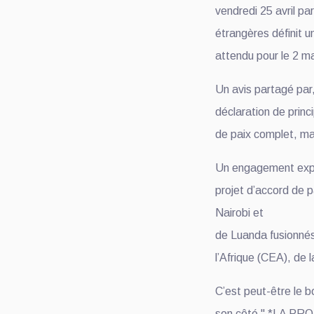
vendredi 25 avril pa
étrangères définit u
attendu pour le 2 ma
Un avis partagé pa
déclaration de princ
de paix complet, mais
Un engagement expli
projet d’accord de 
Nairobi et
de Luanda fusionnés
l’Afrique (CEA), de 
C’est peut-être le b
son côté " *LA PROS