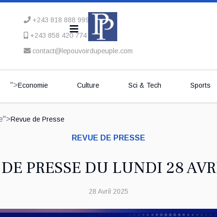
+243 818 888 999
+243 858 420 774
contact@lepouvoirdupeuple.com
">
Economie
Culture
Sci & Tech
Sports
ve">
Revue de Presse
REVUE DE PRESSE
DE PRESSE DU LUNDI 28 AVR
28 Avril 2025