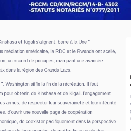
nshasa et Kigali s’alignent, barre à la Une "
médiation américaine, la RDC et le Rwanda ont scellé,
on, un accord de principes, marquant une avancée
paix dans la région des Grands Lacs.
 Washington siffle la fin de la récréation. Il faut
m pour obtenir, de Kinshasa et de Kigali, l’engagement
 les armes, de respecter leur souveraineté et leur intégrité
ives, d’ouvrir une nouvelle page de coopération
nomique, de coexister pacifiquement dans la perspective
onheur de leurs peuples, de mettre fin au cycle des