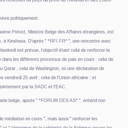
vivre politiquement.
axime Prévot, Ministre Belge des Affaires étrangères, est
he, à Kinshasa. D'après " *RFI.FR* ", une rencontre avec
hisekedi est prévue, l’objectif étant celui de renforcer la
 dans les différents processus de paix en cours : celui de
u Qatar ; celui de Washington, où une déclaration de
e vendredi 25 avril ; celui de l'Union africaine ; et
njointement par la SADC et l'EAC.
matie belge, ajoute " *FORUM DES AS* ", entend non
de médiation en cours ", mais aussi " renforcer les
 " et " témoigner de la solidarité de la Belgique envers les