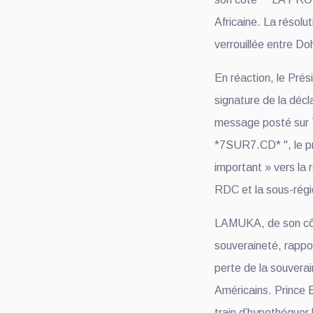
Africaine. La résolut
verrouillée entre D
En réaction, le Prés
signature de la déc
message posté sur Tr
*7SUR7.CD* ", le pr
important » vers la r
RDC et la sous-régi
LAMUKA, de son côté
souveraineté, rapp
perte de la souvera
Américains. Prince
train d’hypothéquer