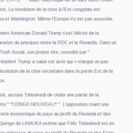
ion. La résolution de la crise à l’Est congolais est
oha et Washington. Même l'Europe n'y est pas associée.
ident Américain Donald Trump s'est félicité de la
laration de principes entre la RDC et le Rwanda. Dans un
uth Social, son propre site, consulté par "
ésident Trump a salué cet acte qui « marque un pas
ésolution de la crise sécuritaire dans la partie Est de la
on.
, accuse Tshisekedi de céder une partie de la
orte " *CONGO NOUVEAU* ". L’opposition craint une
ineté économique du pays au profit du Rwanda et des
 Epenge de LAMUKA estime que Félix Tshisekedi est en
 les richesses du pays au profit du Rwanda et des Etats-