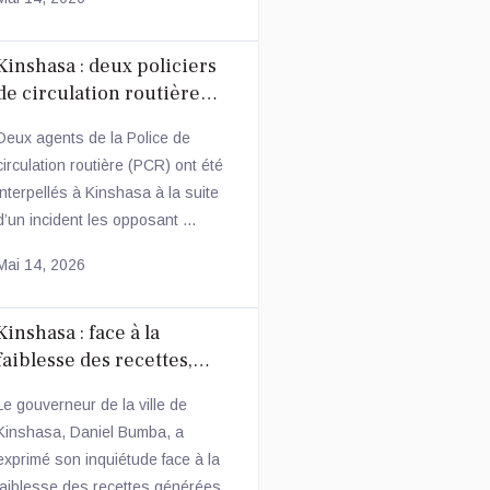
Kinshasa : deux policiers
de circulation routière
arrêtés après une
Deux agents de la Police de
altercation avec un
circulation routière (PCR) ont été
conducteur
interpellés à Kinshasa à la suite
d’un incident les opposant ...
Mai 14, 2026
Kinshasa : face à la
faiblesse des recettes,
Daniel Bumba annonce des
Le gouverneur de la ville de
mesures fiscales
Kinshasa, Daniel Bumba, a
ambitieuses
exprimé son inquiétude face à la
faiblesse des recettes générées