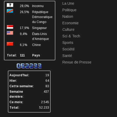
La Une
28,0%
Inconnu
Mai 13, 2026
Politique
26,5%
République
Nation
Démocratique
du Congo
Economie
17,9%
Singapour
Culture
9,4%
États-Unis
Sci & Tech
d'Amérique
Sports
6,1%
Chine
Société
Total:
111
Pays
Santé
Revue de Presse
Aujourd'hui:
19
Hier:
64
Cette semaine:
83
Semaine
437
dernière:
Ce mois:
2.545
Total:
52.233