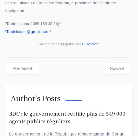
situé au niveau de la rivière Kalamu, à proximité de l’école de
Navigation.
*Tapie Lutunu ( 089 169 48 34)*
*
Tapielutunu@gmail.com
*
Comments est propulsé par
CComment
Article précédent : REVUE DE PRESSE DU MARDI 24 JUIN 202
Article suiv
Précédent
Suivant
Author’s Posts
RDC : le gouvernement certifie plus de 549 000
agents publics réguliers
Le gouvernement de la République démocratique du Congo