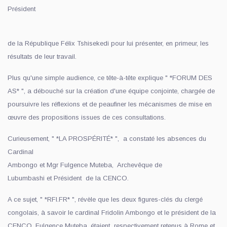
Président
de la République Félix Tshisekedi pour lui présenter, en primeur, les
résultats de leur travail.
Plus qu'une simple audience, ce tête-à-tête explique " *FORUM DES
AS* ", a débouché sur la création d'une équipe conjointe, chargée de
poursuivre les réflexions et de peaufiner les mécanismes de mise en
œuvre des propositions issues de ces consultations.
Curieusement, " *LA PROSPÉRITÉ* ", a constaté les absences du
Cardinal
Ambongo et Mgr Fulgence Muteba, Archevêque de
Lubumbashi et Président de la CENCO.
A ce sujet, " *RFI.FR* ", révèle que les deux figures-clés du clergé
congolais, à savoir le cardinal Fridolin Ambongo et le président de la
CENCO, Fulgence Muteba, étaient respectivement retenus à Rome et