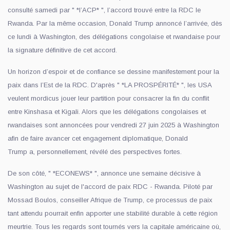
consulté samedi par " *l’ACP* ", l’accord trouvé entre la RDC le
Rwanda. Par la même occasion, Donald Trump annoncé l’arrivée, dès
ce lundi à Washington, des délégations congolaise et rwandaise pour
la signature définitive de cet accord.
Un horizon d’espoir et de confiance se dessine manifestement pour la
paix dans l’Est de la RDC. D'après " *LA PROSPÉRITÉ* ", les USA
veulent mordicus jouer leur partition pour consacrer la fin du conflit
entre Kinshasa et Kigali. Alors que les délégations congolaises et
rwandaises sont annoncées pour vendredi 27 juin 2025 à Washington
afin de faire avancer cet engagement diplomatique, Donald
Trump a, personnellement, révélé des perspectives fortes.
De son côté, " *ECONEWS* ", annonce une semaine décisive à
Washington au sujet de l'accord de paix RDC - Rwanda. Piloté par
Mossad Boulos, conseiller Afrique de Trump, ce processus de paix
tant attendu pourrait enfin apporter une stabilité durable à cette région
meurtrie. Tous les regards sont tournés vers la capitale américaine où,