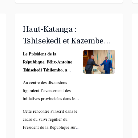
Haut-Katanga :
Tshisekedi et Kazembe
passent en revue les
Le Président de la
République, Félix-Antoine
priorités de
Tshisekedi Tshilombo, a
développement
rencontré ce lundi 2 mars, à la
Au centre des discussions
Cité de l'Union africaine, le
figuraient l’avancement des
gouverneur intérimaire du
initiatives provinciales dans les
Haut-Katanga, Martin
secteurs de l’économie, du social
Kazembe, pour faire le point
Cette rencontre s’inscrit dans le
et de la sécurité. Les deux
sur les projets de
cadre du suivi régulier du
responsables ont évalué les
développement dans cette
Président de la République sur la
progrès réalisés tout en
province stratégique du sud-
gestion des provinces. L’objectif