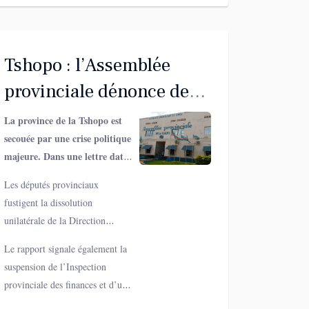
Tshopo : l’Assemblée
provinciale dénonce de
graves dérives du
La province de la Tshopo est
secouée par une crise politique
gouverneur Lendongolia
majeure. Dans une lettre datée
du 26 février 2026 et adressée
Les députés provinciaux
au Vice-Premier ministre de
fustigent la dissolution
l’Intérieur, Lokesa Bomboli
unilatérale de la Direction
Paul, rapporteur de
générale des recettes de la
l’Assemblée provinciale, accuse
Le rapport signale également la
Tshopo, suivie de la création de
le gouverneur Paulin
suspension de l’Inspection
deux nouvelles régies
Lendongolia Lebabonga,
provinciale des finances et d’une
financières, sans consultation de
récemment réhabilité par la
mission d’audit, ainsi qu’une