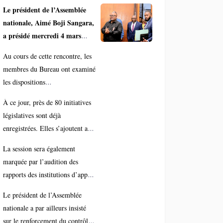
session de mars axée sur
Le président de l’Assemblée
nationale, Aimé Boji Sangara,
le contrôle parlementaire
a présidé mercredi 4 mars
2026 une réunion du Bureau
Au cours de cette rencontre, les
de la chambre basse consacrée
membres du Bureau ont examiné
aux préparatifs de la session
les dispositions
ordinaire qui s’ouvrira le 15
organisationnelles et stratégiques
mars prochain.
À ce jour, près de 80 initiatives
nécessaires au bon déroulement
législatives sont déjà
de cette session,
enregistrées. Elles s’ajoutent aux
traditionnellement consacrée au
différents mécanismes de
contrôle parlementaire. Le
La session sera également
contrôle parlementaire,
président de l’Assemblée
marquée par l’audition des
notamment les questions
nationale a fixé les grandes
rapports des institutions d’appui
d’actualité, les questions orales
orientations des travaux en
à la démocratie, dont la
avec débat et d’autres
Le président de l’Assemblée
tenant compte du contexte
Commission Électorale
instruments permettant aux
nationale a par ailleurs insisté
politique, économique,
Nationale Indépendante (CENI),
députés d’évaluer l’action du
sur le renforcement du contrôle