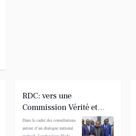
RDC: vers une
Commission Vérité et
Réconciliation, Dodo
Dans le cadre des consultations
Kamba échange avec
autour d’un dialogue national
inclusif, l’archevêque Dodo