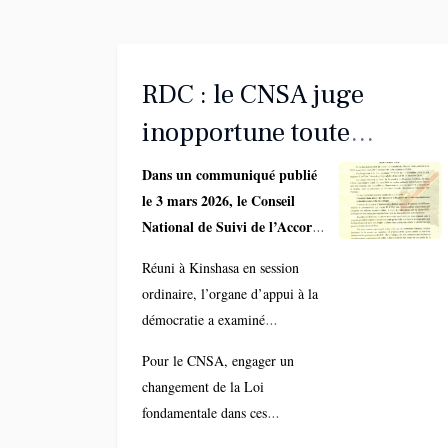
RDC : le CNSA juge
inopportune toute
révision de la
Dans un communiqué publié
le 3 mars 2026, le Conseil
Constitution
National de Suivi de l’Accord
et du Processus Électoral
Réuni à Kinshasa en session
(CNSA) s’est fermement
ordinaire, l’organe d’appui à la
prononcé contre toute
démocratie a examiné
initiative de révision
l’incidence de la guerre sur
constitutionnelle dans le
Pour le CNSA, engager un
l’ordre institutionnel du pays. Il
contexte sécuritaire actuel.
changement de la Loi
estime que la persistance des
fondamentale dans ces
affrontements, notamment dans
conditions serait politiquement