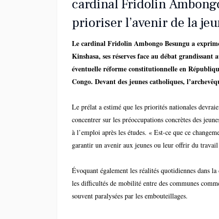
cardinal Fridolin Ambongo
prioriser l’avenir de la je
Le cardinal Fridolin Ambongo Besungu a exprimé
Kinshasa, ses réserves face au débat grandissant 
éventuelle réforme constitutionnelle en Républi
Congo. Devant des jeunes catholiques, l’archevêq
interrogé sur la pertinence d’investir autant de t
de moyens dans cette question alors que la jeuness
Le prélat a estimé que les priorités nationales devrai
de nombreuses difficultés.
concentrer sur les préoccupations concrètes des jeun
à l’emploi après les études. « Est-ce que ce changeme
garantir un avenir aux jeunes ou leur offrir du travail 
études ? », s’est-il interrogé.
Évoquant également les réalités quotidiennes dans la c
les difficultés de mobilité entre des communes com
souvent paralysées par les embouteillages.