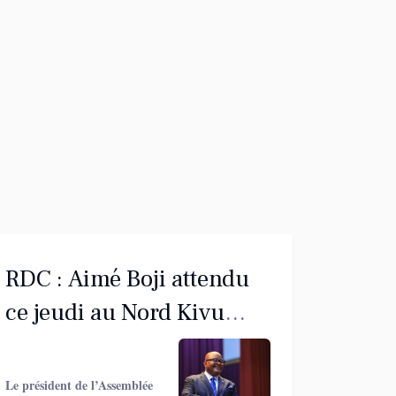
RDC : Aimé Boji attendu
ce jeudi au Nord Kivu
dans le cadre de ses
vacances parlementaires
Le président de l’Assemblée