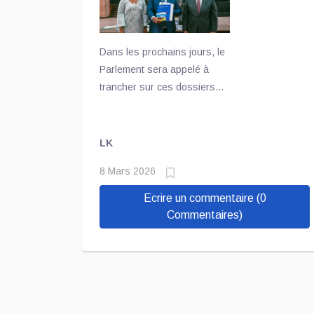
accords comme des leviers
diplomatique et stratégique,
destinés à renforcer la paix,
ces accords pourraient
préserver la souveraineté
susciter des discussions
Dans les prochains jours, le
nationale et soutenir le
nourries au sein des deux
Parlement sera appelé à
développement du pays.
chambres.
trancher sur ces dossiers
sensibles, au cœur des
enjeux de stabilité et de
coopération internationale de
LK
la RDC.
8 Mars 2026
Ecrire un commentaire (0
Commentaires)