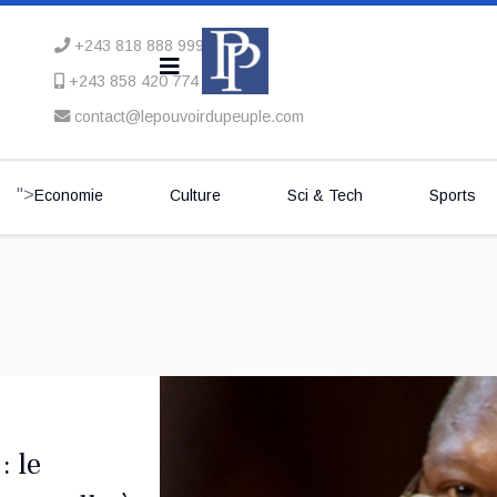
+243 818 888 999
+243 858 420 774
contact@lepouvoirdupeuple.com
">
Economie
Culture
Sci & Tech
Sports
: le