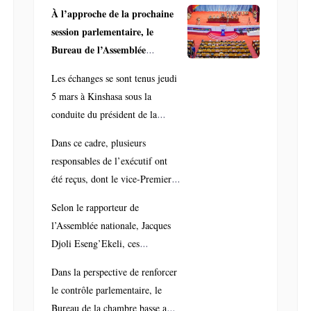
gouvernement sur
À l’approche de la prochaine
session parlementaire, le
l’exécution du budget
Bureau de l’Assemblée
avant la rentrée
nationale de la République
Les échanges se sont tenus jeudi
parlementaire
démocratique du Congo a
5 mars à Kinshasa sous la
engagé des consultations avec
conduite du président de la
plusieurs membres du
chambre basse, Aimé Boji
gouvernement afin d’évaluer
Dans ce cadre, plusieurs
Sangara, entouré des autres
l’exécution du budget de
responsables de l’exécutif ont
membres du Bureau, notamment
l’État et de préparer les
été reçus, dont le vice-Premier
le premier vice-président Isaac
travaux de la rentrée.
ministre chargé du Budget,
Jean‑Claude Tshilumbayi
Selon le rapporteur de
Adolphe Muzito, ainsi que la
Musau, le deuxième vice-
l’Assemblée nationale, Jacques
vice-ministre des Finances,
président Christophe Mboso, le
Djoli Eseng’Ekeli, ces
Grâce Yamba Kazadi. Les
rapporteur Jacques Djoli
consultations ont permis
discussions ont principalement
Dans la perspective de renforcer
Eseng’Ekeli et la questeure
d’analyser la mobilisation des
porté sur la situation des
le contrôle parlementaire, le
Shimene Polipoli.
recettes ainsi que le niveau
finances publiques à l’issue du
Bureau de la chambre basse a