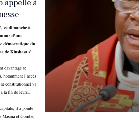
 appelle à
unesse
, ce dimanche à
autour d’une
que démocratique du
ue de Kinshasa s’est
emps, d’énergie et
e reste confrontée à
ent davantage se
es, notamment l’accès
nt constitutionnel va
à la fin de leurs
apitale, il a pointé
me Masina et Gombe,