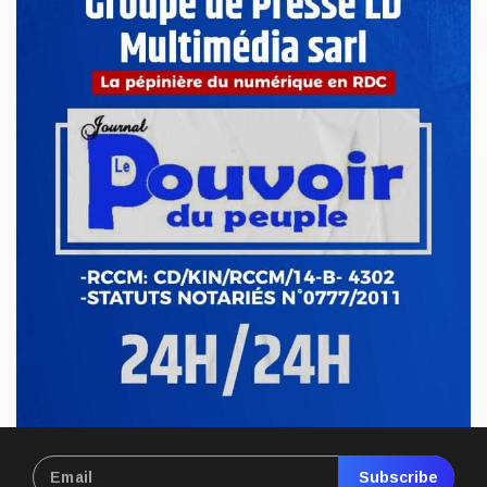
officiellement lancée ce mercredi 13 mai à Kinshasa, à
l’occa...
Mai 13, 2026
Nord-Kivu : le député Crispin Mbindule dans le
collimateur de l’ANR
Le député national Crispin Mbindule, également président du
conseil d’administration du Cadastre minier, fait l’objet d’un...
Mai 13, 2026
Subscribe