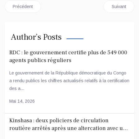
Article précédent : RDC : VOICI LE GOUVERNEMENT SUMIN
Article sui
Précédent
Suivant
Author’s Posts
RDC : le gouvernement certifie plus de 549 000
agents publics réguliers
Le gouvernement de la République démocratique du Congo
a rendu publics les chiffres actualisés relatifs à la certification
des a...
Mai 14, 2026
Kinshasa : deux policiers de circulation
routière arrêtés après une altercation avec un
conducteur