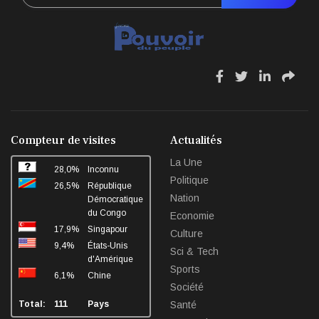
fa
fa
fa
fa
fa-
fa-
fa-
fa-
facebook
twitter
linkedin
sha
Compteur de visites
Actualités
La Une
28,0%
Inconnu
Politique
26,5%
République
Nation
Démocratique
du Congo
Economie
17,9%
Singapour
Culture
9,4%
États-Unis
Sci & Tech
d'Amérique
Sports
6,1%
Chine
Société
Total:
111
Pays
Santé