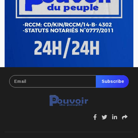
Le député national Crispin Mbindule, également président du
conseil d’administration du Cadastre minier, fait l’objet d’un...
Mai 13, 2026
Subscribe
fa
fa
fa
fa
fa-
fa-
fa-
fa-