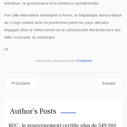
humaines, la gouvernance et la résilience opérationnelle.
Par cette intervention remarquée à Rome, la République démocratique
du Congo entend ainsi se positionner parmi les pays africains
engagés dans le renforcement de la cybersécurité électorale face aux
défis croissants du numérique.
LK
Comments est propulsé par
CComment
Article précédent : Kampala et Kinshasa renforcent leur allianc
Article suivan
Précédent
Suivant
Author’s Posts
RDC : le gouvernement certifie plus de 549 000