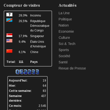
facebook
twitter
linkedin
sha
Compteur de visites
Actualités
La Une
28,0%
Inconnu
Politique
26,5%
République
Nation
Démocratique
du Congo
Economie
17,9%
Singapour
Culture
9,4%
États-Unis
Sci & Tech
d'Amérique
Sports
6,1%
Chine
Société
Total:
111
Pays
Santé
Revue de Presse
Aujourd'hui:
19
Hier:
64
Cette semaine:
83
Semaine
437
dernière:
Ce mois:
2.545