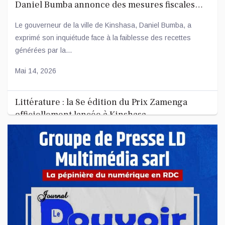
Daniel Bumba annonce des mesures fiscales
ambitieuses
Le gouverneur de la ville de Kinshasa, Daniel Bumba, a
exprimé son inquiétude face à la faiblesse des recettes
générées par la...
Mai 14, 2026
Littérature : la 8e édition du Prix Zamenga
officiellement lancée à Kinshasa
La 8e édition du concours littéraire « Prix Zamenga » a été
officiellement lancée ce mercredi 13 mai à Kinshasa, à
l’occa...
Mai 13, 2026
Nord-Kivu : le député Crispin Mbindule dans le
collimateur de l’ANR