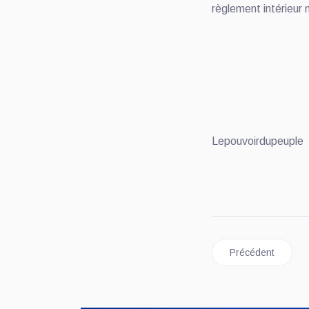
règlement intérieur 
Lepouvoirdupeuple
Article précéde
Précédent