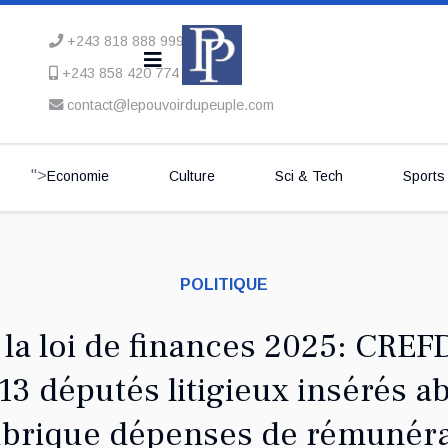
+243 818 888 999
+243 858 420 774
contact@lepouvoirdupeuple.com
">
Economie
Culture
Sci & Tech
Sports
POLITIQUE
la loi de finances 2025: CREF
13 députés litigieux insérés 
ubrique dépenses de rémunér