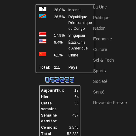
La Une
28,0%
Inconnu
26,5%
République
Politique
Démocratique
Nation
du Congo
17,9%
Singapour
Economie
9,4%
États-Unis
d'Amérique
Culture
6,1%
Chine
Sci & Tech
Total:
111
Pays
Sports
Société
Aujourd'hui:
19
Santé
Hier:
64
Revue de Presse
Cette
83
semaine:
Semaine
437
dernière:
Ce mois:
2.545
Total:
52.233