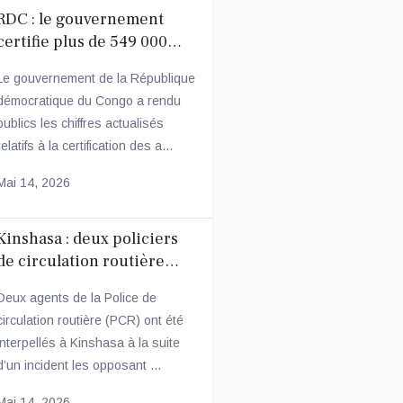
RDC : le gouvernement
certifie plus de 549 000
agents publics réguliers
Le gouvernement de la République
démocratique du Congo a rendu
publics les chiffres actualisés
relatifs à la certification des a...
Mai 14, 2026
Kinshasa : deux policiers
de circulation routière
arrêtés après une
Deux agents de la Police de
altercation avec un
circulation routière (PCR) ont été
conducteur
interpellés à Kinshasa à la suite
d’un incident les opposant ...
Mai 14, 2026