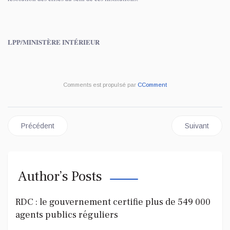
LPP/MINISTÈRE INTÉRIEUR
Comments est propulsé par
CComment
Article précédent : KONGO CENTRAL : PAPY MANTEZOLO D
Article sui
Précédent
Suivant
Author’s Posts
RDC : le gouvernement certifie plus de 549 000
agents publics réguliers