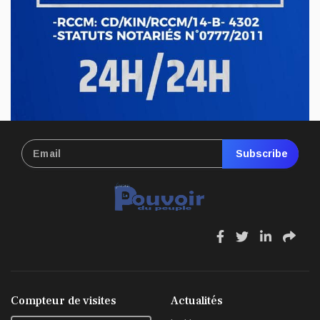
conseil d’administration du Cadastre minier, fait l’objet d’un...
Mai 13, 2026
Subscribe
fa
fa
fa
fa
fa-
fa-
fa-
fa-
facebook
twitter
linkedin
sha
Compteur de visites
Actualités