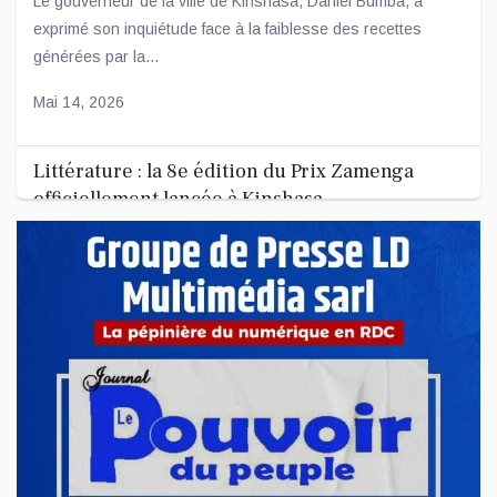
Le gouverneur de la ville de Kinshasa, Daniel Bumba, a
exprimé son inquiétude face à la faiblesse des recettes
générées par la...
Mai 14, 2026
Littérature : la 8e édition du Prix Zamenga
officiellement lancée à Kinshasa
La 8e édition du concours littéraire « Prix Zamenga » a été
officiellement lancée ce mercredi 13 mai à Kinshasa, à
l’occa...
Mai 13, 2026
Nord-Kivu : le député Crispin Mbindule dans le
collimateur de l’ANR
Le député national Crispin Mbindule, également président du