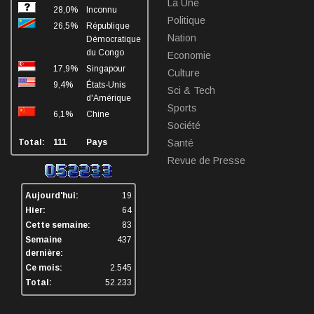
La Une
28,0%
Inconnu
Politique
26,5%
République
Nation
Démocratique
du Congo
Economie
17,9%
Singapour
Culture
9,4%
États-Unis
Sci & Tech
d'Amérique
Sports
6,1%
Chine
Société
Total:
111
Pays
Santé
Revue de Presse
Aujourd'hui:
19
Hier:
64
Cette semaine:
83
Semaine
437
dernière:
Ce mois:
2.545
Total:
52.233