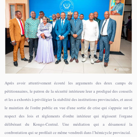
Après avoir attentivement écouté les arguments des deux camps de
pétitionnaires, le patron de la sécurité intérieure leur a prodigué des conseils
et les a exhortés à privilégier la stabilité des institutions provinciales, et aussi
le maintien de l'ordre public en vue d'une sortie de crise qui s'appuie sur le
respect des lois et règlements d'ordre intérieur qui régissent l'organe
délibérant du Kongo-Central. Une médiation qui a désamorcé la
confrontation qui se profilait ce même vendredi dans l’hémicycle provincial.