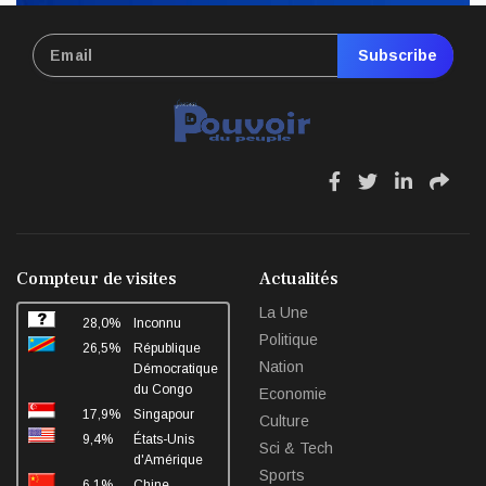
Subscribe
fa
fa
fa
fa
fa-
fa-
fa-
fa-
facebook
twitter
linkedin
sha
Compteur de visites
Actualités
La Une
28,0%
Inconnu
Politique
26,5%
République
Nation
Démocratique
du Congo
Economie
17,9%
Singapour
Culture
9,4%
États-Unis
Sci & Tech
d'Amérique
Sports
6,1%
Chine