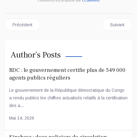
Comments est propulsé par
CComment
Article précédent : Réforme constitutionnelle en RDC : l’Union sa
Article suiva
Précédent
Suivant
Author’s Posts
RDC : le gouvernement certifie plus de 549 000
agents publics réguliers
Le gouvernement de la République démocratique du Congo
a rendu publics les chiffres actualisés relatifs à la certification
des a...
Mai 14, 2026