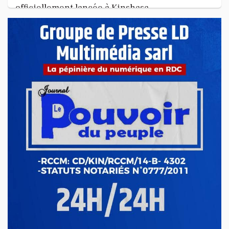
officiellement lancée à Kinshasa
La 8e édition du concours littéraire « Prix Zamenga » a été
officiellement lancée ce mercredi 13 mai à Kinshasa, à
l’occa...
Mai 13, 2026
Nord-Kivu : le député Crispin Mbindule dans le
collimateur de l’ANR
Le député national Crispin Mbindule, également président du
conseil d’administration du Cadastre minier, fait l’objet d’un...
Mai 13, 2026