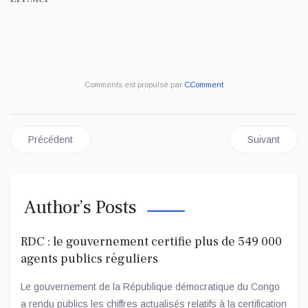
Comments est propulsé par
CComment
Article précédent : RDC: LES ORGANISATIONS DE LA SOC
Article sui
Précédent
Suivant
Author’s Posts
RDC : le gouvernement certifie plus de 549 000
agents publics réguliers
Le gouvernement de la République démocratique du Congo
a rendu publics les chiffres actualisés relatifs à la certification