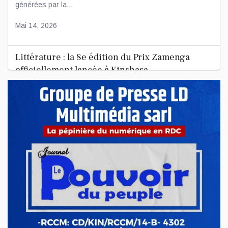
générées par la...
Mai 14, 2026
Littérature : la 8e édition du Prix Zamenga
officiellement lancée à Kinshasa
La 8e édition du concours littéraire « Prix Zamenga » a été
officiellement lancée ce mercredi 13 mai à Kinshasa, à
l’occa...
Mai 13, 2026
Nord-Kivu : le député Crispin Mbindule dans le
collimateur de l’ANR
Le député national Crispin Mbindule, également président du
conseil d’administration du Cadastre minier, fait l’objet d’un...