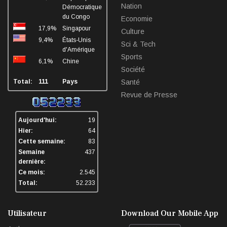
Nation
Démocratique
du Congo
Economie
17,9%
Singapour
Culture
9,4%
États-Unis
Sci & Tech
d'Amérique
Sports
6,1%
Chine
Société
Total:
111
Pays
Santé
Revue de Presse
Aujourd'hui:
19
Hier:
64
Cette semaine:
83
Semaine
437
dernière:
Ce mois:
2.545
Total:
52.233
Utilisateur
Download Our Mobile App