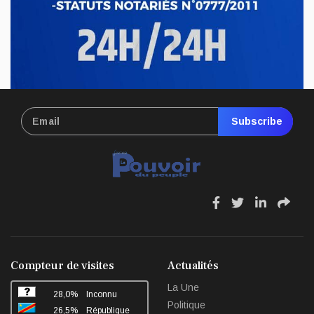
Mai 13, 2026
Subscribe
fa
fa
fa
fa
fa-
fa-
fa-
fa-
facebook
twitter
linkedin
sha
Compteur de visites
Actualités
La Une
28,0%
Inconnu
Politique
26,5%
République