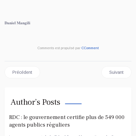
Daniel Mangili
Comments est propulsé par
CComment
Article précédent : DOHA: NOUVEAU REPORT DES DISCUSSI
Article suiv
Précédent
Suivant
Author’s Posts
RDC : le gouvernement certifie plus de 549 000
agents publics réguliers