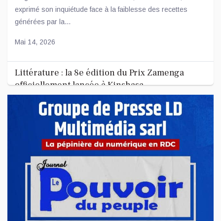
exprimé son inquiétude face à la faiblesse des recettes
générées par la...
Mai 14, 2026
Littérature : la 8e édition du Prix Zamenga
officiellement lancée à Kinshasa
La 8e édition du concours littéraire « Prix Zamenga » a été
officiellement lancée ce mercredi 13 mai à Kinshasa, à
l’occa...
Mai 13, 2026
Nord-Kivu : le député Crispin Mbindule dans le
collimateur de l’ANR
Le député national Crispin Mbindule, également président du