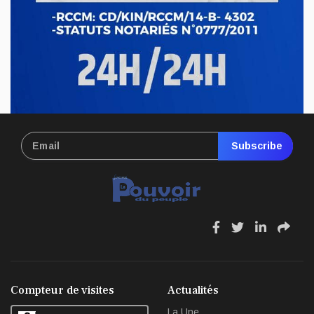
conseil d’administration du Cadastre minier, fait l’objet d’un...
Mai 13, 2026
Subscribe
fa
fa
fa
fa
fa-
fa-
fa-
fa-
facebook
twitter
linkedin
sha
Compteur de visites
Actualités
La Une