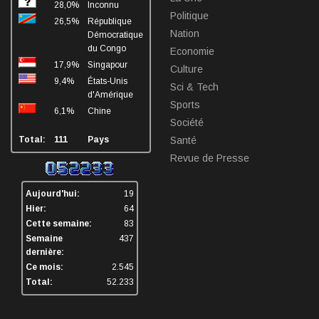
28,0%
Inconnu
Politique
26,5%
République
Nation
Démocratique
du Congo
Economie
17,9%
Singapour
Culture
9,4%
États-Unis
Sci & Tech
d'Amérique
Sports
6,1%
Chine
Société
Total:
111
Pays
Santé
Revue de Presse
Aujourd'hui:
19
Hier:
64
Cette semaine:
83
Semaine
437
dernière:
Ce mois:
2.545
Total:
52.233