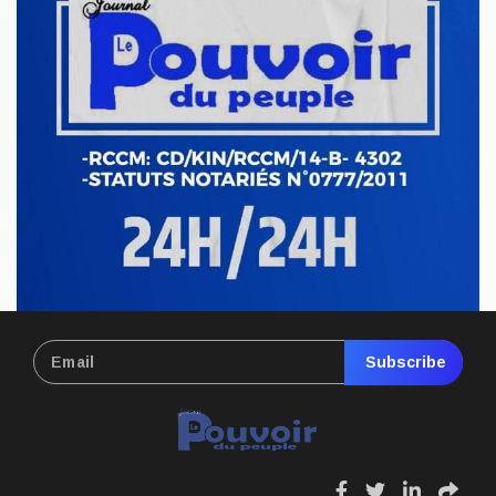
Nord-Kivu : le député Crispin Mbindule dans le
collimateur de l’ANR
Le député national Crispin Mbindule, également président du
conseil d’administration du Cadastre minier, fait l’objet d’un...
Mai 13, 2026
Subscribe
fa
fa
fa
fa