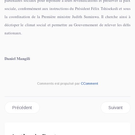
partenaires sociaux pour répondre à leurs revendications et préserver la paix
sociale, conformément aux instructions du Président Félix Tshisekedi et sous
la coordination de la Première ministre Judith Suminwa. Il cherche ainsi à
décrisper le climat social et permettre au Gouvernement de relever les défis
nationaux.
Daniel Mangili
Comments est propulsé par
CComment
Article précédent : EXPOBETON 2025: PARTICIPATION DE L
Article sui
Précédent
Suivant