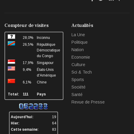
fa-
fa-
fa-
fa-
facebook
twitter
linkedin
sha
Compteur de visites
Actualités
La Une
28,0%
Inconnu
Politique
26,5%
République
Nation
Démocratique
du Congo
Economie
17,9%
Singapour
Culture
9,4%
États-Unis
Sci & Tech
d'Amérique
Sports
6,1%
Chine
Société
Total:
111
Pays
Santé
Revue de Presse
Aujourd'hui:
19
Hier:
64
Cette semaine:
83