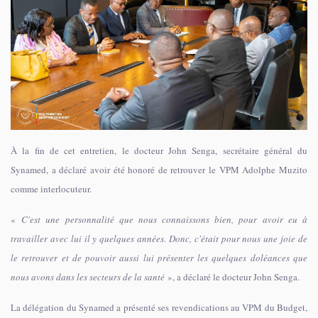
À la fin de cet entretien, le docteur John Senga, secrétaire général du
Synamed, a déclaré avoir été honoré de retrouver le VPM Adolphe Muzito
comme interlocuteur.
«
C'est une personnalité que nous connaissons bien, pour avoir eu à
travailler avec lui il y quelques années. Donc, c'était pour nous une joie de
le retrouver et de pouvoir aussi lui présenter les quelques doléances que
nous avons dans les secteurs de la santé
», a déclaré le docteur John Senga.
La délégation du Synamed a présenté ses revendications au VPM du Budget,