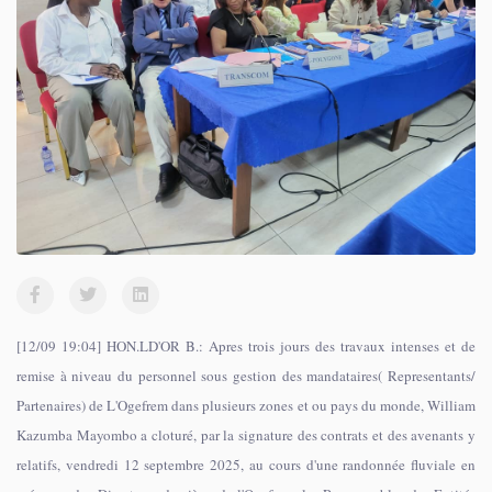
[12/09 19:04] HON.LD'OR B.: Apres trois jours des travaux intenses et de
remise à niveau du personnel sous gestion des mandataires( Representants/
Partenaires) de L'Ogefrem dans plusieurs zones et ou pays du monde, William
Kazumba Mayombo a cloturé, par la signature des contrats et des avenants y
relatifs, vendredi 12 septembre 2025, au cours d'une randonnée fluviale en