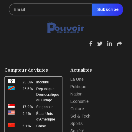
Subscribe
fa
fa
fa
fa
fa-
fa-
fa-
fa-
facebook
twitter
linkedin
sha
Compteur de visites
Actualités
La Une
28,0%
Inconnu
Politique
26,5%
République
Nation
Démocratique
du Congo
Economie
17,9%
Singapour
Culture
9,4%
États-Unis
Sci & Tech
d'Amérique
Sports
6,1%
Chine
Société