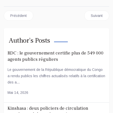
Article précédent : RDC – BUDGET 2026 : LE GOUVERNEME
Article sui
Précédent
Suivant
Author’s Posts
RDC : le gouvernement certifie plus de 549 000
agents publics réguliers
Le gouvernement de la République démocratique du Congo
a rendu publics les chiffres actualisés relatifs à la certification
des a...
Mai 14, 2026
Kinshasa : deux policiers de circulation