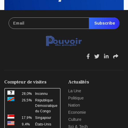
Avr 17, 2026
Subscribe
fa
fa
fa
fa
fa-
fa-
fa-
fa-
facebook
twitter
linkedin
sha
Compteur de visites
Actualités
La Une
28,0%
Inconnu
Politique
26,5%
République
Nation
Démocratique
du Congo
Economie
17,9%
Singapour
Culture
9,4%
États-Unis
Sci & Tech