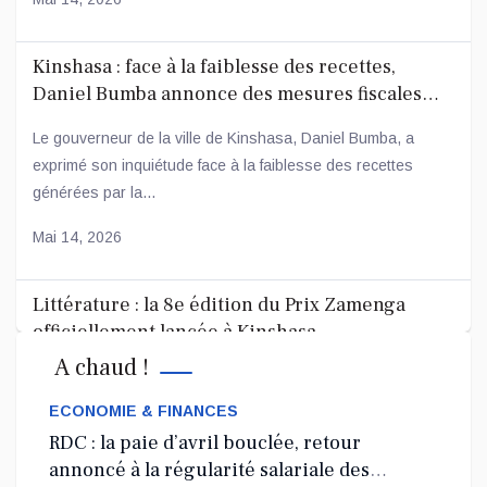
Kinshasa : face à la faiblesse des recettes,
Daniel Bumba annonce des mesures fiscales
ambitieuses
Le gouverneur de la ville de Kinshasa, Daniel Bumba, a
exprimé son inquiétude face à la faiblesse des recettes
générées par la...
Mai 14, 2026
Littérature : la 8e édition du Prix Zamenga
officiellement lancée à Kinshasa
A chaud !
La 8e édition du concours littéraire « Prix Zamenga » a été
officiellement lancée ce mercredi 13 mai à Kinshasa, à
ECONOMIE & FINANCES
l’occa...
RDC : la paie d’avril bouclée, retour
annoncé à la régularité salariale des
Mai 13, 2026