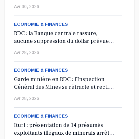
agents de l’État
Avr 30, 2026
Nord-Kivu : le député Crispin Mbindule dans le
collimateur de l’ANR
ECONOMIE & FINANCES
RDC : la Banque centrale rassure,
Le député national Crispin Mbindule, également président du
aucune suppression du dollar prévue
conseil d’administration du Cadastre minier, fait l’objet d’un...
en 2027
Avr 28, 2026
Mai 13, 2026
ECONOMIE & FINANCES
Garde minière en RDC : l’Inspection
Général des Mines se rétracte et rectifie
les tirs
Avr 28, 2026
ECONOMIE & FINANCES
Ituri : présentation de 14 présumés
exploitants illégaux de minerais arrêtés