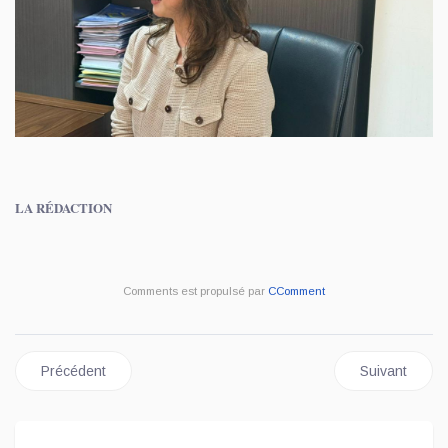
LA RÉDACTION
Comments est propulsé par
CComment
Article précédent : ECONOMIE/ ZLECAF : NOUVEAUX HOR
Article sui
Précédent
Suivant