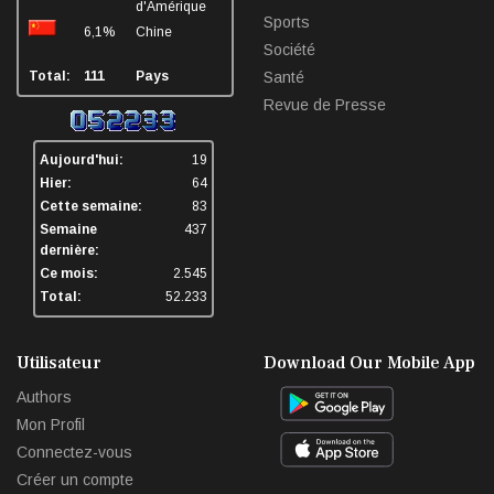
d'Amérique
Sports
6,1%
Chine
Société
Total:
111
Pays
Santé
Revue de Presse
Aujourd'hui:
19
Hier:
64
Cette semaine:
83
Semaine
437
dernière:
Ce mois:
2.545
Total:
52.233
Utilisateur
Download Our Mobile App
Authors
Mon Profil
Connectez-vous
Créer un compte