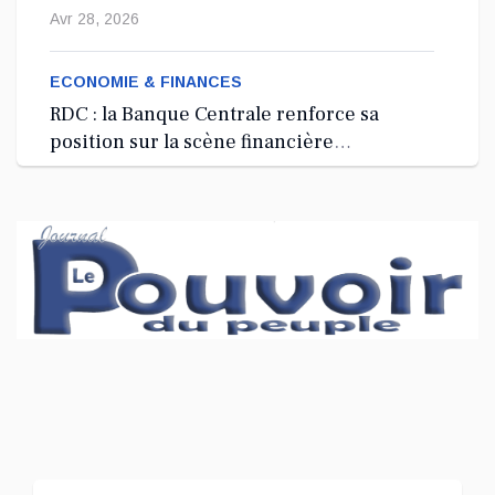
depuis 2024
Avr 28, 2026
ECONOMIE & FINANCES
RDC : la Banque Centrale renforce sa
position sur la scène financière
internationale à Washington, D.C.
Avr 27, 2026
ECONOMIE & FINANCES
RDC : lancement d’une Garde minière
nationale à 100 millions USD pour
sécuriser le secteur extractif
Avr 27, 2026
ECONOMIE & FINANCES
RDC : le CREFDL exige la restitution des
34,6 millions USD de marchés publics