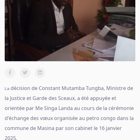
décision de Constant Mutamba Tungba, Ministre de
La
la Justice et Garde des Sceaux, a été appuyée et
orientée par Me Singa Landa au cours de la cérémonie
d'échange des vœux organisée au petro congo dans la
commune de Masina par son cabinet le 16 janvier
2025.