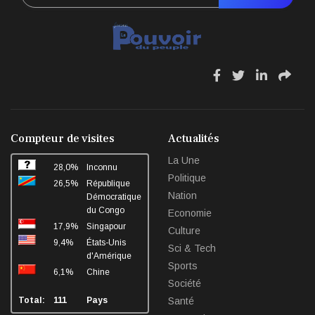
fa
fa
fa
fa
fa-
fa-
fa-
fa-
facebook
twitter
linkedin
sha
Compteur de visites
Actualités
La Une
28,0%
Inconnu
Politique
26,5%
République
Nation
Démocratique
du Congo
Economie
17,9%
Singapour
Culture
9,4%
États-Unis
Sci & Tech
d'Amérique
Sports
6,1%
Chine
Société
Total:
111
Pays
Santé