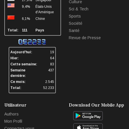
17,9%
Singapour
Culture
9,4%
États-Unis
Sci & Tech
d'Amérique
Sports
6,1%
Chine
Société
Total:
111
Pays
Santé
Revue de Presse
Aujourd'hui:
19
Hier:
64
Cette semaine:
83
Semaine
437
dernière:
Ce mois:
2.545
Total:
52.233
Utilisateur
Download Our Mobile App
Authors
Mon Profil
Connectez-vous