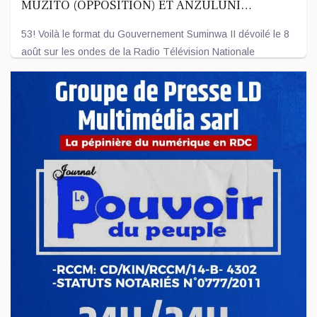
MUZITO (OPPOSITION) ET ANZULUNI
(SOCIÉTÉ CIVILE) AU NOMBRE DES ENTRÉES
53! Voilà le format du Gouvernement Suminwa II dévoilé le 8
août sur les ondes de la Radio Télévision Nationale
Congolaise - R...
Aoû 08, 2025
REVUE DE PRESSE DU MERCREDI 06 AOÛT 2025
Félix Tshisekedi nomme à l'ANR, à la CNSS
et à la Cour constitutionnelle. A la cour constitutionnelle,
nous fait savoir ...
Aoû 06, 2025