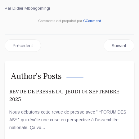
Par Didier Mbongomingi
Comments est propulsé par
CComment
Article précédent : Agriculture : les femmes maraîchères sensib
Article sui
Précédent
Suivant
Author’s Posts
REVUE DE PRESSE DU JEUDI 04 SEPTEMBRE
2025
Nous débutons cette revue de presse avec " *FORUM DES
AS* " qui révèle une crise en perspective à l'assemblée
nationale. Ça vo...