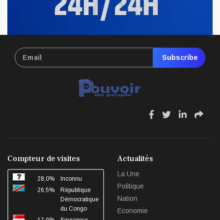
Subscribe
fa
fa
fa
fa
fa-
fa-
fa-
fa-
facebook
twitter
linkedin
sha
Compteur de visites
Actualités
La Une
28,0%
Inconnu
Politique
26,5%
République
Nation
Démocratique
du Congo
Economie