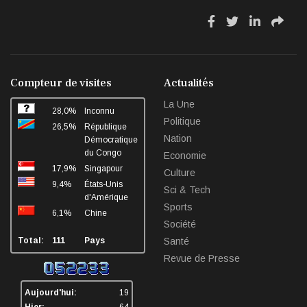
fa
fa
fa
fa
fa-
fa-
fa-
fa-
facebook
twitter
linkedin
sha
Compteur de visites
Actualités
La Une
28,0%
Inconnu
Politique
26,5%
République
Nation
Démocratique
du Congo
Economie
17,9%
Singapour
Culture
9,4%
États-Unis
Sci & Tech
d'Amérique
Sports
6,1%
Chine
Société
Total:
111
Pays
Santé
Revue de Presse
Aujourd'hui:
19