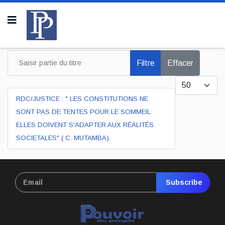
Saisir partie du titre
Filtre
Effacer
Afficher #
RDC/JUSTICE : " LES CONSTITUTIONS NE
SONT PAS DE TENTES POUR LE SOMMEIL.
ELLES DOIVENT S'ADAPTER AUX RÉALITÉS
SOCIETALES" ( C. MUTAMBA).
Subscribe