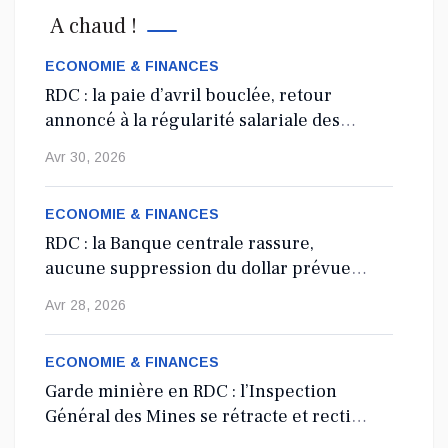
novembre prochain au centre financier d...
A chaud !
Nov 05, 2024
ECONOMIE & FINANCES
RDC : la paie d’avril bouclée, retour
Fin des travaux de la réunion du comité
annoncé à la régularité salariale des
directeur des conseils des chargeurs africains,
agents de l’État
Avr 30, 2026
UCCA.
Les assises de l'union des conseils des chargeurs africains,
UCCA en sigle, organisées par l'ogefrem �...
ECONOMIE & FINANCES
RDC : la Banque centrale rassure,
Nov 05, 2024
aucune suppression du dollar prévue
en 2027
Avr 28, 2026
ECONOMIE & FINANCES
Garde minière en RDC : l’Inspection
Général des Mines se rétracte et rectifie
les tirs