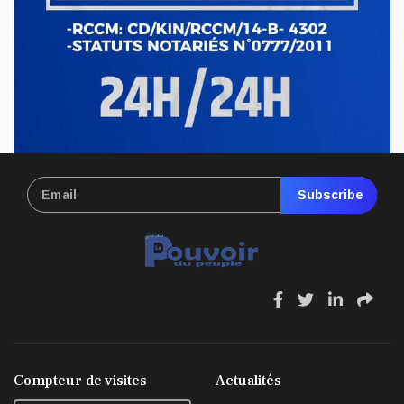
ECONOMIE & FINANCES
RDC : hausse du prix de carburant,
nouvelle pression sur le pouvoir d’achat
Avr 17, 2026
Subscribe
fa
fa
fa
fa
fa-
fa-
fa-
fa-
facebook
twitter
linkedin
sha
Compteur de visites
Actualités