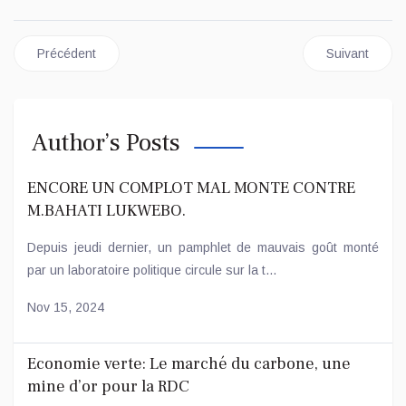
Article précédent : RDC -Angola : Coopération économique multi 
Article suiva
Précédent
Suivant
Author’s Posts
ENCORE UN COMPLOT MAL MONTE CONTRE
M.BAHATI LUKWEBO.
Depuis jeudi dernier, un pamphlet de mauvais goût monté
par un laboratoire politique circule sur la t...
Nov 15, 2024
Economie verte: Le marché du carbone, une
mine d’or pour la RDC