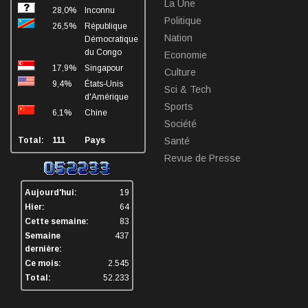
La Une
28,0%
Inconnu
Politique
26,5%
République
Nation
Démocratique
du Congo
Economie
17,9%
Singapour
Culture
9,4%
États-Unis
Sci & Tech
d'Amérique
Sports
6,1%
Chine
Société
Total:
111
Pays
Santé
Revue de Presse
Aujourd'hui:
19
Hier:
64
Cette semaine:
83
Semaine
437
dernière:
Ce mois:
2.545
Total:
52.233