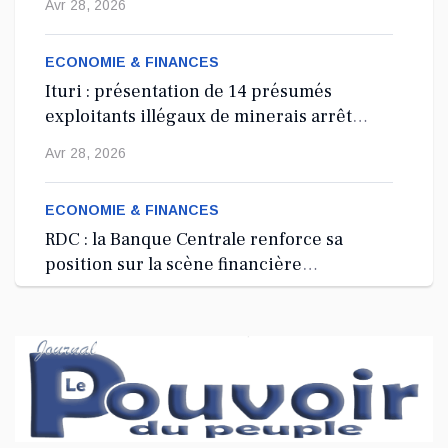
Avr 28, 2026
ECONOMIE & FINANCES
Ituri : présentation de 14 présumés
exploitants illégaux de minerais arrêtés
depuis 2024
Avr 28, 2026
ECONOMIE & FINANCES
RDC : la Banque Centrale renforce sa
position sur la scène financière
internationale à Washington, D.C.
Avr 27, 2026
ECONOMIE & FINANCES
RDC : lancement d’une Garde minière
nationale à 100 millions USD pour
sécuriser le secteur extractif